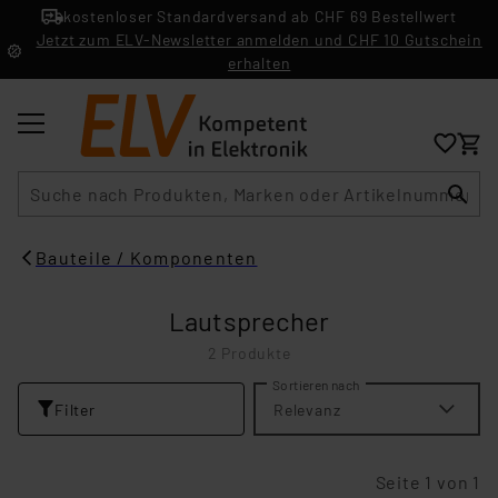
kostenloser Standardversand ab CHF 69 Bestellwert
Jetzt zum ELV-Newsletter anmelden und CHF 10 Gutschein
erhalten
Suche
Bauteile / Komponenten
Lautsprecher
2 Produkte
Sortieren nach
Filter
Relevanz
Seite 1 von 1