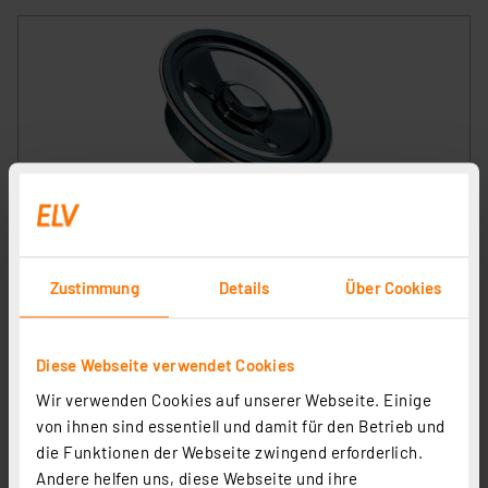
VISATON Kleinlautsprecher mit Kunststoffmembran
und Metallkorb 5 cm, K 50 / 8 Ohm
Artikel-Nr. 107174
Zustimmung
Details
Über Cookies
1
2
3
4
5
(3)
2.86 CHF
Diese Webseite verwendet Cookies
inkl. MwSt.
Wir verwenden Cookies auf unserer Webseite. Einige
Informationen zu Versandkosten
von ihnen sind essentiell und damit für den Betrieb und
die Funktionen der Webseite zwingend erforderlich.
Andere helfen uns, diese Webseite und ihre