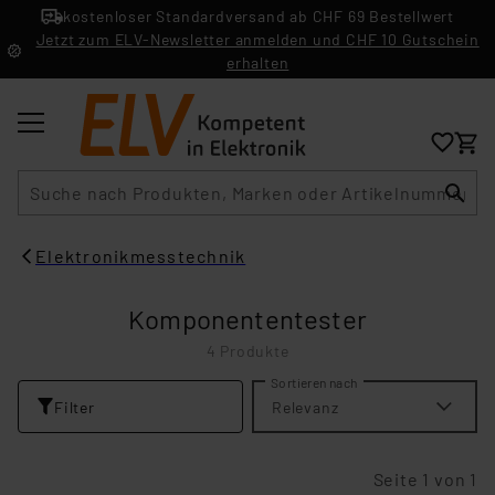
kostenloser Standardversand ab CHF 69 Bestellwert
Jetzt zum ELV-Newsletter anmelden und CHF 10 Gutschein
erhalten
Suche
Elektronikmesstechnik
Komponententester
4 Produkte
Sortieren nach
Filter
Relevanz
Seite 1 von 1