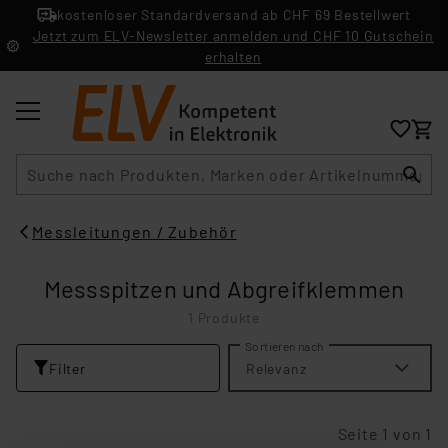
kostenloser Standardversand ab CHF 69 Bestellwert
Jetzt zum ELV-Newsletter anmelden und CHF 10 Gutschein
erhalten
Suche
Messleitungen / Zubehör
Messspitzen und Abgreifklemmen
1 Produkte
Sortieren nach
Filter
Relevanz
Seite 1 von 1