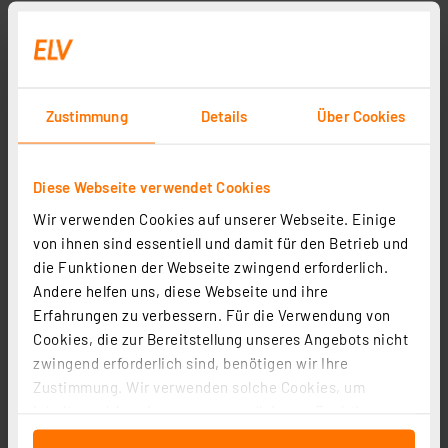
Sicherheits-Krokodilklemme XKK-1001, schwarz, 4 mm
Artikel-Nr. 043779
3.82 CHF
Zustimmung
Details
Über Cookies
inkl. MwSt.
Informationen zu Versandkosten
Diese Webseite verwendet Cookies
Wir verwenden Cookies auf unserer Webseite. Einige
von ihnen sind essentiell und damit für den Betrieb und
die Funktionen der Webseite zwingend erforderlich.
Seite 1 von 1
Andere helfen uns, diese Webseite und ihre
Erfahrungen zu verbessern. Für die Verwendung von
Cookies, die zur Bereitstellung unseres Angebots nicht
zwingend erforderlich sind, benötigen wir Ihre
Zustimmung. Wir verwenden solche Cookies, um
Inhalte und Anzeigen zu personalisieren, Funktionen
für soziale Medien anbieten zu können und die Zugriffe