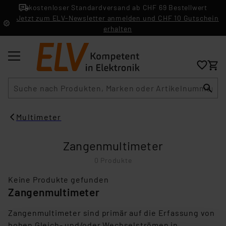
kostenloser Standardversand ab CHF 69 Bestellwert
Jetzt zum ELV-Newsletter anmelden und CHF 10 Gutschein
erhalten
Suche
Multimeter
Zangenmultimeter
0 Produkte
Keine Produkte gefunden
Zangenmultimeter
Zangenmultimeter sind primär auf die Erfassung von
hohen Gleich- und/oder Wechselströmen in