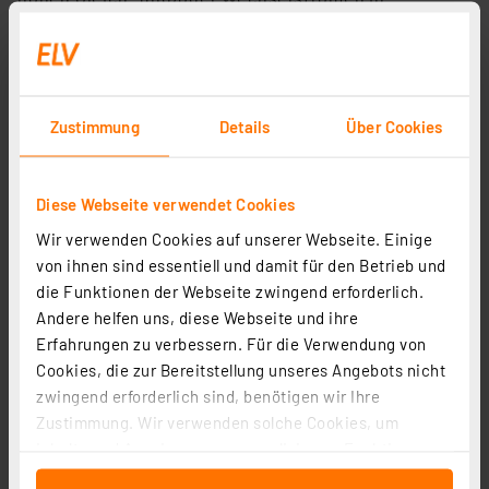
stromführenden Leitern über eine isolierte
Messzange (galvanische Trennung) konzipiert. Die
Messung erfolgt dabei berührungslos via Hall-Sensor
über die Erfassung der magnetischen Flussdichte um
Zustimmung
Details
Über Cookies
den zu messenden Leiter. Der Vorteil dabei ist, dass
man Messstromkreise zur Messung nicht
unterbrechen muss. Da die Messung nicht über
Diese Webseite verwendet Cookies
Anschlüsse, Shunts usw. erfolgt, können auch
Dauermessungen und Analysen hoher Stromstärken
Wir verwenden Cookies auf unserer Webseite. Einige
erfolgen. Auch sind hier ohne Verfälschungen Ströme
von ihnen sind essentiell und damit für den Betrieb und
mit relativ hohen Frequenzen messbar.
die Funktionen der Webseite zwingend erforderlich.
Andere helfen uns, diese Webseite und ihre
Moderne Zangenmultimeter verfügen über
Erfahrungen zu verbessern. Für die Verwendung von
zahlreiche weitere Messfunktionen, die wie bei
Cookies, die zur Bereitstellung unseres Angebots nicht
einem
Handmultimeter
über Messbuchsen verfügbar
zwingend erforderlich sind, benötigen wir Ihre
sind. Entscheidend für die Auswahl sind die
Zustimmung. Wir verwenden solche Cookies, um
konkreten Ansprüche an Messfunktionen,
Inhalte und Anzeigen zu personalisieren, Funktionen
Bereichsgrenzen, Eignung für bestimmte Aufgaben
für soziale Medien anbieten zu können und die Zugriffe
wie z. B. CAT-Messkategorien, Anzeigeauflösung,