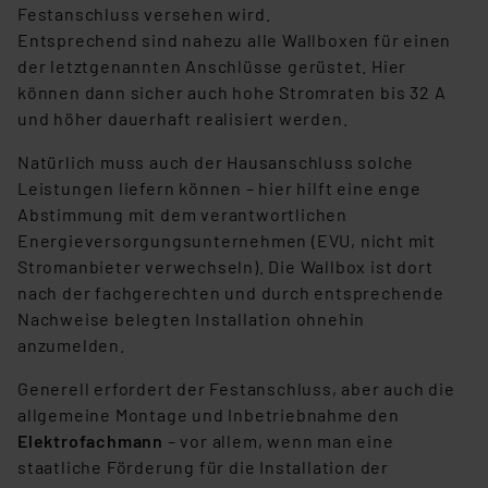
die Verarbeitung Ihrer Daten in den USA gemäß Art. 49
Festanschluss versehen wird.
(1) lit. a DSGVO. Nähere Infos zu diesen Drittanbietern
Entsprechend sind nahezu alle Wallboxen für einen
und zu der jeweiligen Datenübermittlung erhalten Sie in
der letztgenannten Anschlüsse gerüstet. Hier
der Datenschutzerklärung. Für die USA besteht kein
können dann sicher auch hohe Stromraten bis 32 A
Angemessenheitsbeschluss der EU. Dies bedeutet,
und höher dauerhaft realisiert werden.
dass die USA als Land mit unzureichendem
Natürlich muss auch der Hausanschluss solche
Datenschutz nach EU-Standards eingestuft wird. So
Leistungen liefern können – hier hilft eine enge
besteht etwa das Risiko, dass US-Behörden
Abstimmung mit dem verantwortlichen
personenbezogene Daten in
Energieversorgungsunternehmen (EVU, nicht mit
Überwachungsprogrammen verarbeiten, ohne dass
Stromanbieter verwechseln). Die Wallbox ist dort
hiergegen Klagemöglichkeiten für Europäer bestehen.
nach der fachgerechten und durch entsprechende
Unsere Kooperation mit diesen Dienstleistern stützt
Nachweise belegten Installation ohnehin
sich auf die Standarddatenschutzklauseln der
anzumelden.
Europäischen Kommission sowie einer eigenen
Beurteilung der mit der Datenübermittlung,
Generell erfordert der Festanschluss, aber auch die
insbesondere der Art der übermittelten Daten,
allgemeine Montage und Inbetriebnahme den
verbundenen Risiken.“
Elektrofachmann
– vor allem, wenn man eine
staatliche Förderung für die Installation der
Impressum
|
Datenschutzerklärung