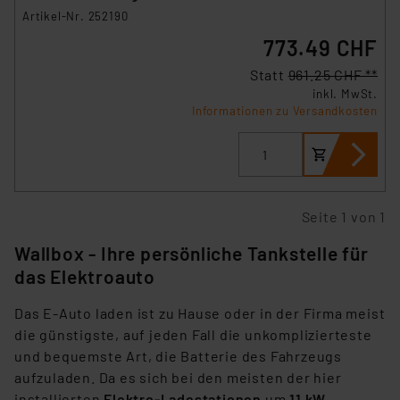
Artikel-Nr. 252190
773.49 CHF
Statt
961.25 CHF **
inkl. MwSt.
Informationen zu Versandkosten
Seite 1 von 1
Wallbox - Ihre persönliche Tankstelle für
das Elektroauto
Das E-Auto laden ist zu Hause oder in der Firma meist
die günstigste, auf jeden Fall die unkomplizierteste
und bequemste Art, die Batterie des Fahrzeugs
aufzuladen. Da es sich bei den meisten der hier
installierten
Elektro-Ladestationen
um
11 kW