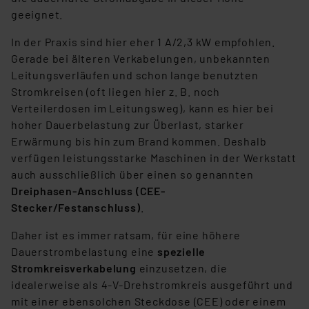
ausgewählten Verarbeitungszwecke (Art. 6 Abs.1a DSG-
geeignet.
VO) zu. Eine detaillierte Auflistung der einzelnen
Cookies nach Zweck und Anbieter ist durch Klick auf
In der Praxis sind hier eher 1 A/2,3 kW empfohlen.
den Button „Ablehnen oder Einstellungen“ abrufbar. Sie
Gerade bei älteren Verkabelungen, unbekannten
können die Verwendung nicht notwendiger Cookies
Leitungsverläufen und schon lange benutzten
ablehnen oder ihr ganz oder teilweise zustimmen. Ihre
Stromkreisen (oft liegen hier z. B. noch
erteilte Zustimmung können Sie jederzeit unter dem
Verteilerdosen im Leitungsweg), kann es hier bei
Link „Cookie Einstellungen“ anpassen oder widerrufen.
hoher Dauerbelastung zur Überlast, starker
Die Rechtmäßigkeit der Speicherung, Abrufung und
Erwärmung bis hin zum Brand kommen. Deshalb
Weiterverarbeitung dieser Daten zur Auswertung und
verfügen leistungsstarke Maschinen in der Werkstatt
Analyse bis zum Zeitpunkt des Widerrufs bleibt hiervon
auch ausschließlich über einen so genannten
unberührt. Ihre Browser-Einstellungen können dazu
Dreiphasen-Anschluss (CEE-
führen, dass die Einstellungen nicht längerfristig
Stecker/Festanschluss)
.
gespeichert werden und dieses Banner erneut
angezeigt wird.
Daher ist es immer ratsam, für eine höhere
Dauerstrombelastung eine
spezielle
„Einige Drittanbieter verarbeiten personenbezogene
Stromkreisverkabelung
einzusetzen, die
Daten in den USA. Ihre Einwilligung zur Einbindung von
idealerweise als 4-V-Drehstromkreis ausgeführt und
Cookies dieser Drittanbieter umfasst daher ggf. auch
mit einer ebensolchen Steckdose (CEE) oder einem