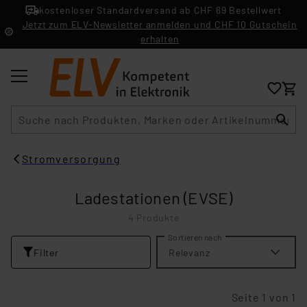
kostenloser Standardversand ab CHF 69 Bestellwert
Jetzt zum ELV-Newsletter anmelden und CHF 10 Gutschein
erhalten
Suche
Stromversorgung
Ladestationen (EVSE)
4 Produkte
Sortieren nach
Filter
Relevanz
Seite 1 von 1