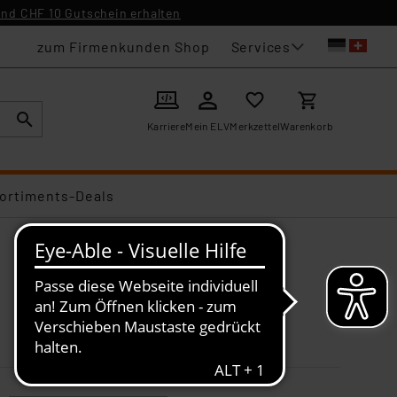
nd CHF 10 Gutschein erhalten
Services
zum Firmenkunden Shop
Karriere
Mein ELV
Merkzettel
Warenkorb
ortiments-Deals