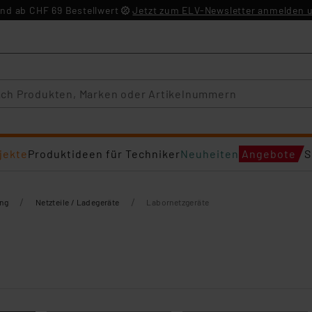
nd ab CHF 69 Bestellwert
Jetzt zum ELV-Newsletter anmelden u
jekte
Produktideen für Techniker
Neuheiten
Angebote
S
/
/
ng
Netzteile / Ladegeräte
Labornetzgeräte