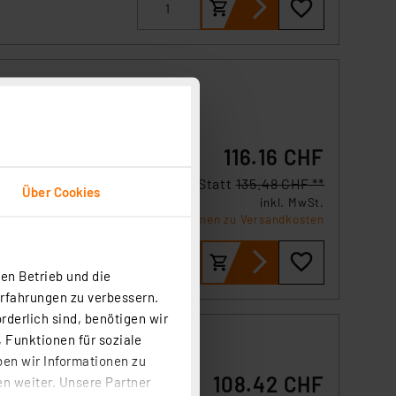
116.16 CHF
Statt
135.48 CHF **
Über Cookies
tig
inkl. MwSt.
0 V
Informationen zu Versandkosten
en Betrieb und die
Erfahrungen zu verbessern.
rderlich sind, benötigen wir
5-
 Funktionen für soziale
 A
ben wir Informationen zu
108.42 CHF
n weiter. Unsere Partner