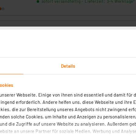
sofort versandfertig - Lieferzeit: 3-4 Werktage²
Manson Labornetzgerät NTP-6521, 1–20 VDC,
0,25–5 A
Artikel-Nr. 250262
1
2
3
4
5
(1)
Details
Das kompakte 100-W-Labornetzgerät gibt gleichzei
3 galvanisch getrennte Ausgangsspannungen bis 2
bei einer Strombelastbarkeit von bis zu 5 A aus (2
Festspannungen und eine variable von 1–20 VDC). 6
ookies
sofort versandfertig - Lieferzeit: 3-4 Werktage²
Sicherheitsbuchsen 4 mm
nserer Webseite. Einige von ihnen sind essentiell und damit für d
ngend erforderlich. Andere helfen uns, diese Webseite und ihre 
ies, die zur Bereitstellung unseres Angebots nicht zwingend erfo
Joy-IT Step-down-Labornetzgerät JT-DPS501
den solche Cookies, um Inhalte und Anzeigen zu personalisieren,
Set, inkl. Gehäuse und Zubehör, 0 - 50 V/0 - 15
nd die Zugriffe auf unsere Website zu analysieren. Außerdem ge
bsite an unsere Partner für soziale Medien, Werbung und Analyse
Artikel-Nr. 251577