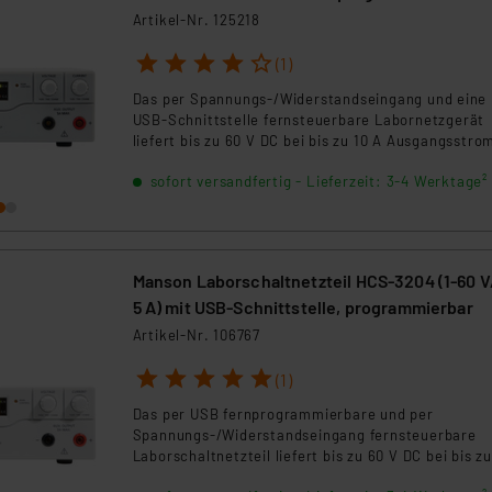
mit wenigen Bedienelementen, u. a. einem fein
Artikel-Nr. 125218
abstufenden Drehgeber.
1
2
3
4
5
(1)
Das per Spannungs-/Widerstandseingang und eine
USB-Schnittstelle fernsteuerbare Labornetzgerät
liefert bis zu 60 V DC bei bis zu 10 A Ausgangsstro
sofort versandfertig - Lieferzeit: 3-4 Werktage²
Manson Laborschaltnetzteil HCS-3204 (1-60 V
5 A) mit USB-Schnittstelle, programmierbar
Artikel-Nr. 106767
1
2
3
4
5
(1)
Das per USB fernprogrammierbare und per
Spannungs-/Widerstandseingang fernsteuerbare
Laborschaltnetzteil liefert bis zu 60 V DC bei bis zu
Ausgangsstrom.