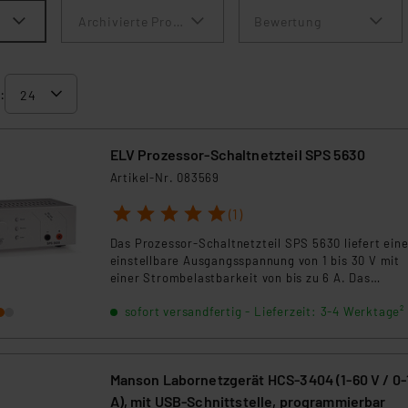
Archivierte Produkte anzeigen
Bewertung
:
ELV Prozessor-Schaltnetzteil SPS 5630
Artikel-Nr. 083569
1
2
3
4
5
(1)
Das Prozessor-Schaltnetzteil SPS 5630 liefert ein
einstellbare Ausgangsspannung von 1 bis 30 V mit
einer Strombelastbarkeit von bis zu 6 A. Das
pulsweitenmodulierte Labor-Schaltnetzteil zeichn
sofort versandfertig - Lieferzeit: 3-4 Werktage²
sich durch einen hohen Wirkungsgrad aus, so dass
selbst bei voller Strombelastung nur wenig Leistun
Verlustwärme umgesetzt wird. Die Soll- und Ist-We
sowie alle wichtigen Statusinformationen werden 
Manson Labornetzgerät HCS-3404 (1-60 V / 0-
einem großen, hinterleuchteten LC-Display angezei
die Bedienung erfolgt dank Prozessorsteuerung nu
A), mit USB-Schnittstelle, programmierbar