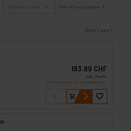
Digitaler Artikel
Mehr Filter anzeigen
Seite 1 von 1
183.89 CHF
inkl. MwSt.
e
Informationen zu Versandkosten
et
g in
rte
auf
10
gt,
r