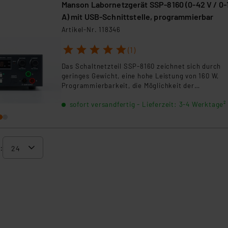
Manson Labornetzgerät SSP-8160 (0-42 V / 0-
.“
A) mit USB-Schnittstelle, programmierbar
Artikel-Nr. 118346
klärung
1
2
3
4
5
(1)
Das Schaltnetzteil SSP-8160 zeichnet sich durch
geringes Gewicht, eine hohe Leistung von 160 W,
Programmierbarkeit, die Möglichkeit der
Fernsteuerung per USB und externe Spannung bzw
sofort versandfertig - Lieferzeit: 3-4 Werktage²
Potentiometer aus.
: