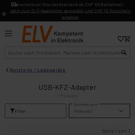
kostenloser Standardversand ab CHF 69 Bestellwert
Jetzt zum ELV-Newsletter anmelden und CHF 10 Gutschein
erhalten
Suche
Netzteile / Ladegeräte
USB-KFZ-Adapter
1 Produkte
Sortieren nach
Filter
Relevanz
Seite 1 von 1