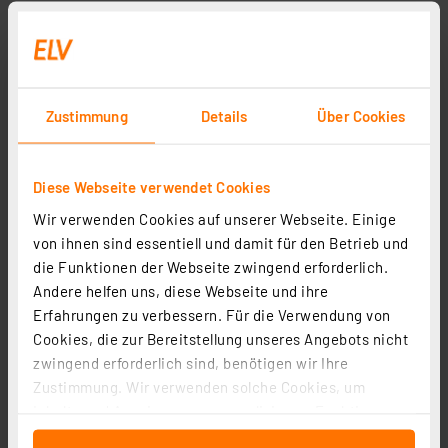
Aqiila Chargebird CC2 Auto-Ladegerät, 32W, 1x USB-C
1x USB-A
Artikel-Nr. 254524
Zustimmung
Details
Über Cookies
11.62 CHF
inkl. MwSt.
Informationen zu Versandkosten
Diese Webseite verwendet Cookies
Wir verwenden Cookies auf unserer Webseite. Einige
von ihnen sind essentiell und damit für den Betrieb und
die Funktionen der Webseite zwingend erforderlich.
Andere helfen uns, diese Webseite und ihre
Seite 1 von 1
Erfahrungen zu verbessern. Für die Verwendung von
Cookies, die zur Bereitstellung unseres Angebots nicht
zwingend erforderlich sind, benötigen wir Ihre
Zustimmung. Wir verwenden solche Cookies, um
Inhalte und Anzeigen zu personalisieren, Funktionen
für soziale Medien anbieten zu können und die Zugriffe