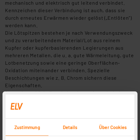
mechanisch und elektrisch gut leitend verbindet.
Kennzeichen dieser Verbindung ist auch, dass sie
durch erneutes Erwärmen wieder gelöst („Entlöten”)
werden kann.
Die Lötspitzen bestehen je nach Verwendungszweck
und zu verarbeitendem Material/Lot aus reinem
Kupfer oder kupferbasierenden Legierungen aus
mehreren Metallen, die u. a. gute Wärmeleitung, gute
Lotbenetzung sowie eine geringe Oberflächen-
Oxidation miteinander verbinden. Spezielle
Beschichtungen wie z. B. Chrom sichern diese
Eigenschaften.
Die meisten Lötkolben haben heute innenbeheizte,
wechselbare Lötspitzen. Diese haben oft direkt an
der Lötspitze platzierte Thermoelemente zur
punktgenauen Temperaturregelung.
Austauschbare Lötspitzen haben den Vorteil, dass
Zustimmung
Details
Über Cookies
man den Lötkolben an verschiedenste Aufgaben bis
hin zur Verarbeitung sehr feiner Lötstellen (z. B. SMD)