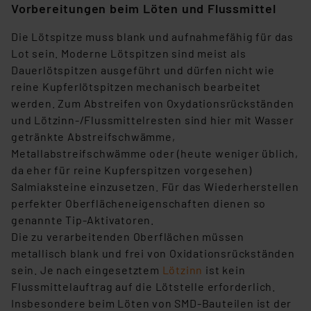
gespeichert werden und dieses Banner erneut
Vorbereitungen beim Löten und Flussmittel
angezeigt wird.
Die Lötspitze muss blank und aufnahmefähig für das
Lot sein. Moderne Lötspitzen sind meist als
„Einige Drittanbieter verarbeiten personenbezogene
Dauerlötspitzen ausgeführt und dürfen nicht wie
Daten in den USA. Ihre Einwilligung zur Einbindung von
reine Kupferlötspitzen mechanisch bearbeitet
Cookies dieser Drittanbieter umfasst daher ggf. auch
werden. Zum Abstreifen von Oxydationsrückständen
die Verarbeitung Ihrer Daten in den USA gemäß Art. 49
und Lötzinn-/Flussmittelresten sind hier mit Wasser
(1) lit. a DSGVO. Nähere Infos zu diesen Drittanbietern
getränkte Abstreifschwämme,
und zu der jeweiligen Datenübermittlung erhalten Sie in
Metallabstreifschwämme oder (heute weniger üblich,
der Datenschutzerklärung. Für die USA besteht kein
da eher für reine Kupferspitzen vorgesehen)
Angemessenheitsbeschluss der EU. Dies bedeutet,
Salmiaksteine einzusetzen. Für das Wiederherstellen
dass die USA als Land mit unzureichendem
perfekter Oberflächeneigenschaften dienen so
Datenschutz nach EU-Standards eingestuft wird. So
genannte Tip-Aktivatoren.
besteht etwa das Risiko, dass US-Behörden
Die zu verarbeitenden Oberflächen müssen
personenbezogene Daten in
metallisch blank und frei von Oxidationsrückständen
Überwachungsprogrammen verarbeiten, ohne dass
sein. Je nach eingesetztem
Lötzinn
ist kein
hiergegen Klagemöglichkeiten für Europäer bestehen.
Flussmittelauftrag auf die Lötstelle erforderlich.
Unsere Kooperation mit diesen Dienstleistern stützt
Insbesondere beim Löten von SMD-Bauteilen ist der
sich auf die Standarddatenschutzklauseln der