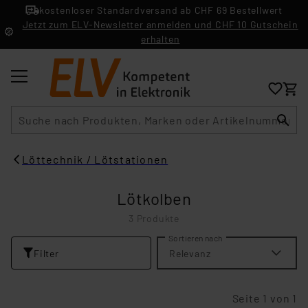
kostenloser Standardversand ab CHF 69 Bestellwert
Jetzt zum ELV-Newsletter anmelden und CHF 10 Gutschein
erhalten
Suche
Löttechnik / Lötstationen
Lötkolben
3 Produkte
Sortieren nach
Filter
Relevanz
Seite 1 von 1