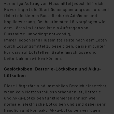
vorherige Auftrag von Flussmittel jedoch hilfreich.
Europäischen Kommission sowie einer eigenen
Es verringert die Oberflächenspannung des Lots und
Beurteilung der mit der Datenübermittlung,
fixiert die kleinen Bauteile durch Adhäsion und
insbesondere der Art der übermittelten Daten,
Kapillarwirkung. Bei bestimmten Lötvorgängen wie
verbundenen Risiken.“
dem Löten im Lötbad ist ein Auftragen von
Flussmittel unbedingt notwendig.
Impressum
|
Datenschutzerklärung
Immer jedoch sind Flussmittelreste nach dem Löten
durch Lösungsmittel zu beseitigen, da sie mitunter
korrosiv auf Lötstellen, Bauteilanschlüsse und
Leiterbahnen wirken können.
Gaslötkolben, Batterie-Lötkolben und Akku-
Lötkolben
Diese Lötgeräte sind im mobilen Bereich einsetzbar,
wenn kein Netzanschluss vorhanden ist. Batterie-
und Akku-Lötkolben funktionieren ähnlich wie
normale, elektrische Lötkolben und sind dabei sehr
handlich und kompakt. Akku-Lötkolben verfügen