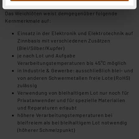
übertreffen
haben. Indem Sie auf „Alle akzeptieren“ klicken,
Das Weichlöten weist demgegenüber folgende
stimmen Sie sowohl dem Speichern und Abrufen von
Kernmerkmale auf:
Informationen auf Ihrem gerät (§25 Abs.1 TTDSG) sowie
der anschließenden Weiterverarbeitung für die
Einsatz in der Elektronik und Elektrotechnik auf
nachfolgend dargestellten bzw. die von Ihnen
Zinnbasis mit verschiedenen Zusätzen
ausgewählten Verarbeitungszwecke (Art. 6 Abs.1a DSG-
(Blei/Silber/Kupfer)
VO) zu. Eine detaillierte Auflistung der einzelnen
je nach Lot und Aufgabe
Cookies nach Zweck und Anbieter ist durch Klick auf
Verarbeitungstemperaturen bis 45°C möglich
den Button „Ablehnen oder Einstellungen“ abrufbar. Sie
in Industrie & Gewerbe: ausschließlich blei- und
können die Verwendung nicht notwendiger Cookies
von anderen Schwermetallen freie Lote (RoHS)
ablehnen oder ihr ganz oder teilweise zustimmen. Ihre
zulässig
erteilte Zustimmung können Sie jederzeit unter dem
Verwendung von bleihaltigem Lot nur noch für
Link „Cookie Einstellungen“ anpassen oder widerrufen.
Privatanwender und für spezielle Materialien
Die Rechtmäßigkeit der Speicherung, Abrufung und
und Reparaturen erlaubt
Weiterverarbeitung dieser Daten zur Auswertung und
höhere Verarbeitungstemperaturen bei
Analyse bis zum Zeitpunkt des Widerrufs bleibt hiervon
bleifreiem als bei bleihaltigem Lot notwendig
unberührt. Ihre Browser-Einstellungen können dazu
(höherer Schmelzpunkt)
führen, dass die Einstellungen nicht längerfristig