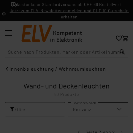
kostenloser Standardversand ab CHF 69 Bestellwert
Jetzt zum ELV-Newsletter anmelden und CHF 10 Gutschein
erhalten
Suche
Innenbeleuchtung / Wohnraumleuchten
Wand- und Deckenleuchten
50 Produkte
Sortieren nach
Filter
Relevanz
Seite 2 von 2