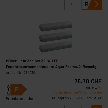
Müller Licht 3er-Set 32-W-LED-
Feuchtraumwannenleuchte Aqua-Promo, 2-flammig,
3360 lm, 4000 K, 120 cm
Artikel-Nr. 254030
76.70 CHF
inkl. MwSt.
Informationen zu Versandkosten
Grundpreis 25.57 CHF pro Stück
Produktdatenblatt