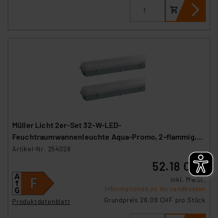
Müller Licht 2er-Set 32-W-LED-
Feuchtraumwannenleuchte Aqua-Promo, 2-flammig,
3360 lm, 4000 K, 120 cm
Artikel-Nr. 254028
52.18 CHF
inkl. MwSt.
Informationen zu Versandkosten
Grundpreis 26.09 CHF pro Stück
Produktdatenblatt