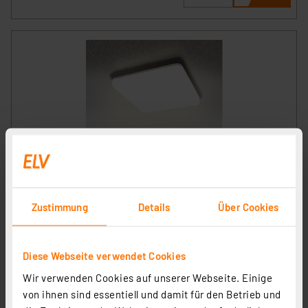
HEITRONIC 24-W-LED-Decken-/Wandleuchte Pronto
mit Bajonett-Anschluss, eckig, warmweiß, IP54
Artikel-Nr. 251273
Zustimmung
Details
Über Cookies
1
2
3
4
5
(1)
37.45 CHF
Diese Webseite verwendet Cookies
inkl. MwSt.
Informationen zu Versandkosten
Wir verwenden Cookies auf unserer Webseite. Einige
von ihnen sind essentiell und damit für den Betrieb und