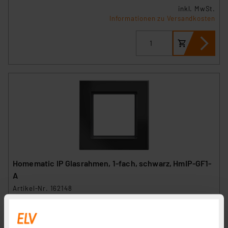
inkl. MwSt.
Informationen zu Versandkosten
Homematic IP Glasrahmen, 1-fach, schwarz, HmIP-GF1-
A
Artikel-Nr. 162148
28.83 CHF
inkl. MwSt.