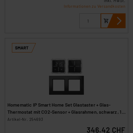
inkl. MwSt.
Informationen zu Versandkosten
Homematic IP Smart Home Set Glastaster + Glas-
Thermostat mit CO2-Sensor + Glasrahmen, schwarz , 1x
WGS-A, 1x WGTC-A, 1x GF2-A
Artikel-Nr. 254693
346.42 CHF