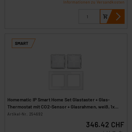
Informationen zu Versandkosten
Homematic IP Smart Home Set Glastaster + Glas-
Thermostat mit CO2-Sensor + Glasrahmen, weiß, 1x
WGS, 1x WGTC, 1x GF2
Artikel-Nr. 254692
346.42 CHF