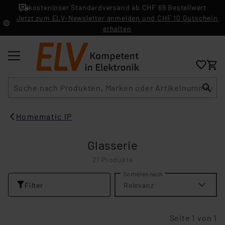
kostenloser Standardversand ab CHF 69 Bestellwert
Jetzt zum ELV-Newsletter anmelden und CHF 10 Gutschein
erhalten
Suche
Homematic IP
Glasserie
21 Produkte
Sortieren nach
Filter
Relevanz
Seite 1 von 1