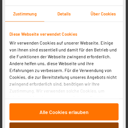
Informationen zu Versandkosten
Zustimmung
Details
Über Cookies
Diese Webseite verwendet Cookies
Wir verwenden Cookies auf unserer Webseite. Einige
von ihnen sind essentiell und damit für den Betrieb und
die Funktionen der Webseite zwingend erforderlich.
Andere helfen uns, diese Webseite und ihre
Erfahrungen zu verbessern. Für die Verwendung von
Cookies, die zur Bereitstellung unseres Angebots nicht
Homematic IP Glasrahmen, 1-fach, weiß, HmIP-GF1
zwingend erforderlich sind, benötigen wir Ihre
Artikel-Nr. 162145
Zustimmung. Wir verwenden solche Cookies, um
Inhalte und Anzeigen zu personalisieren, Funktionen
28.89 CHF
für soziale Medien anbieten zu können und die Zugriffe
inkl. MwSt.
Alle Cookies erlauben
auf unsere Website zu analysieren. Außerdem geben
Informationen zu Versandkosten
wir Informationen zu Ihrer Verwendung unserer Website
an unsere Partner für soziale Medien, Werbung und