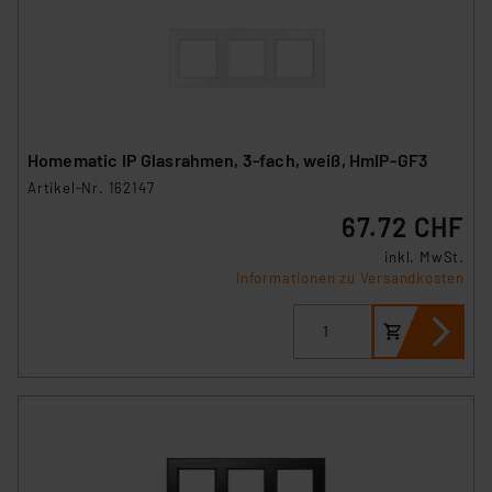
Überwachungsprogrammen verarbeiten, ohne dass
hiergegen Klagemöglichkeiten für Europäer bestehen.
Unsere Kooperation mit diesen Dienstleistern stützt
sich auf die Standarddatenschutzklauseln der
Europäischen Kommission sowie einer eigenen
Beurteilung der mit der Datenübermittlung,
Homematic IP Glasrahmen, 3-fach, weiß, HmIP-GF3
insbesondere der Art der übermittelten Daten,
Artikel-Nr. 162147
verbundenen Risiken.“
67.72 CHF
Impressum
|
Datenschutzerklärung
inkl. MwSt.
Informationen zu Versandkosten