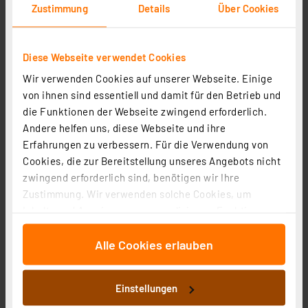
automatische Lichtsteuerung
Zustimmung
Details
Über Cookies
Diese Webseite verwendet Cookies
Wir verwenden Cookies auf unserer Webseite. Einige
von ihnen sind essentiell und damit für den Betrieb und
die Funktionen der Webseite zwingend erforderlich.
Andere helfen uns, diese Webseite und ihre
Kabel & Zubehör
Erfahrungen zu verbessern. Für die Verwendung von
Cookies, die zur Bereitstellung unseres Angebots nicht
Verlängerungs- und Verteilungskabel (bis 30 m),
zwingend erforderlich sind, benötigen wir Ihre
Kupplungen und Endkappen
Zustimmung. Wir verwenden solche Cookies, um
M12/M18-Stecksystem: wasserdicht (IP67),
Inhalte und Anzeigen zu personalisieren, Funktionen
verdrehsicher, werkzeuglos zu verbinden
für soziale Medien anbieten zu können und die Zugriffe
Erweiterungssets ermöglichen einfache
Alle Cookies erlauben
auf unsere Website zu analysieren. Außerdem geben
Systemvergrößerungen
wir Informationen zu Ihrer Verwendung unserer Website
an unsere Partner für soziale Medien, Werbung und
Einstellungen
Analysen weiter. Unsere Partner führen diese