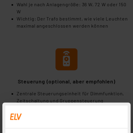
Wahl je nach Anlagengröße: 36 W, 72 W oder 150
W
Wichtig: Der Trafo bestimmt, wie viele Leuchten
maximal angeschlossen werden können
Steuerung (optional, aber empfohlen)
Zentrale Steuerungseinheit für Dimmfunktion,
Zeitschaltung und Gruppensteuerung
Kommunikation per Funk (2,4 GHz), keine WLAN-
oder Cloud-Anbindung erforderlich
Maximale Schaltleistung: 240 W
Integrierbar mit Funk-Bewegungsmelder für