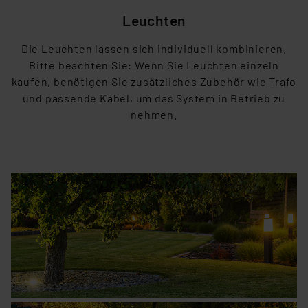
Unsere Kooperation mit diesen Dienstleistern stützt
Leuchten
sich auf die Standarddatenschutzklauseln der
Europäischen Kommission sowie einer eigenen
Die Leuchten lassen sich individuell kombinieren.
Beurteilung der mit der Datenübermittlung,
Bitte beachten Sie: Wenn Sie Leuchten einzeln
insbesondere der Art der übermittelten Daten,
kaufen, benötigen Sie zusätzliches Zubehör wie Trafo
verbundenen Risiken.“
und passende Kabel, um das System in Betrieb zu
nehmen.
Impressum
|
Datenschutzerklärung