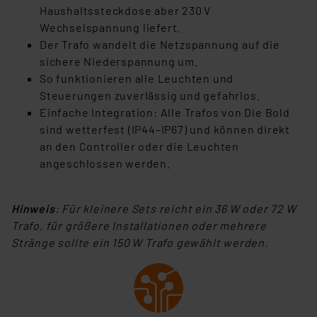
unberührt. Ihre Browser-Einstellungen können dazu
Haushaltssteckdose aber 230 V
führen, dass die Einstellungen nicht längerfristig
Wechselspannung liefert.
gespeichert werden und dieses Banner erneut
Der Trafo wandelt die Netzspannung auf die
angezeigt wird.
sichere Niederspannung um.
So funktionieren alle Leuchten und
„Einige Drittanbieter verarbeiten personenbezogene
Steuerungen zuverlässig und gefahrlos.
Daten in den USA. Ihre Einwilligung zur Einbindung von
Einfache Integration: Alle Trafos von Die Bold
Cookies dieser Drittanbieter umfasst daher ggf. auch
sind wetterfest (IP44–IP67) und können direkt
die Verarbeitung Ihrer Daten in den USA gemäß Art. 49
an den Controller oder die Leuchten
(1) lit. a DSGVO. Nähere Infos zu diesen Drittanbietern
angeschlossen werden.
und zu der jeweiligen Datenübermittlung erhalten Sie in
der Datenschutzerklärung. Für die USA besteht kein
Hinweis
: Für kleinere Sets reicht ein 36 W oder 72 W
Angemessenheitsbeschluss der EU. Dies bedeutet,
Trafo, für größere Installationen oder mehrere
dass die USA als Land mit unzureichendem
Stränge sollte ein 150 W Trafo gewählt werden.
Datenschutz nach EU-Standards eingestuft wird. So
besteht etwa das Risiko, dass US-Behörden
personenbezogene Daten in
Überwachungsprogrammen verarbeiten, ohne dass
hiergegen Klagemöglichkeiten für Europäer bestehen.