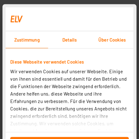
Gesunde Luft – CO2-Messung als Indikator
der Luftqualität
Das Thema CO2 ist aktueller denn je – nicht nur
als Gefahr für das Klima, sondern, neben
Zustimmung
Details
Über Cookies
Luftschadstoffen wie z. B. VOCs, auch als
möglicher Indikator für die Leistungsfähigkeit
des Menschen.
Diese Webseite verwendet Cookies
Wir verwenden Cookies auf unserer Webseite. Einige
von ihnen sind essentiell und damit für den Betrieb und
die Funktionen der Webseite zwingend erforderlich.
Andere helfen uns, diese Webseite und ihre
Erfahrungen zu verbessern. Für die Verwendung von
Cookies, die zur Bereitstellung unseres Angebots nicht
zwingend erforderlich sind, benötigen wir Ihre
Zustimmung. Wir verwenden solche Cookies, um
Inhalte und Anzeigen zu personalisieren, Funktionen
für soziale Medien anbieten zu können und die Zugriffe