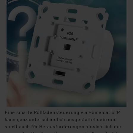
erteilte Zustimmung können Sie jederzeit unter dem
Link „Cookie Einstellungen“ anpassen oder widerrufen.
Die Rechtmäßigkeit der Speicherung, Abrufung und
Weiterverarbeitung dieser Daten zur Auswertung und
Analyse bis zum Zeitpunkt des Widerrufs bleibt hiervon
unberührt. Ihre Browser-Einstellungen können dazu
führen, dass die Einstellungen nicht längerfristig
gespeichert werden und dieses Banner erneut
angezeigt wird.
„Einige Drittanbieter verarbeiten personenbezogene
Daten in den USA. Ihre Einwilligung zur Einbindung von
Cookies dieser Drittanbieter umfasst daher ggf. auch
die Verarbeitung Ihrer Daten in den USA gemäß Art. 49
(1) lit. a DSGVO. Nähere Infos zu diesen Drittanbietern
und zu der jeweiligen Datenübermittlung erhalten Sie in
Eine smarte Rollladensteuerung via Homematic IP
der Datenschutzerklärung. Für die USA besteht kein
kann ganz unterschiedlich ausgestaltet sein und
Angemessenheitsbeschluss der EU. Dies bedeutet,
somit auch für Herausforderungen hinsichtlich der
dass die USA als Land mit unzureichendem