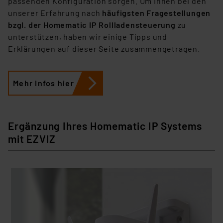
passenden Konfiguration sorgen. Um Ihnen bei den
Datenschutz nach EU-Standards eingestuft wird. So
unserer Erfahrung nach
häufigsten Fragestellungen
besteht etwa das Risiko, dass US-Behörden
bzgl. der Homematic IP Rollladensteuerung
zu
personenbezogene Daten in
unterstützen, haben wir einige Tipps und
Überwachungsprogrammen verarbeiten, ohne dass
Erklärungen auf dieser Seite zusammengetragen.
hiergegen Klagemöglichkeiten für Europäer bestehen.
Unsere Kooperation mit diesen Dienstleistern stützt
sich auf die Standarddatenschutzklauseln der
Mehr Infos hier
Europäischen Kommission sowie einer eigenen
Beurteilung der mit der Datenübermittlung,
insbesondere der Art der übermittelten Daten,
Ergänzung Ihres Homematic IP Systems
verbundenen Risiken.“
mit EZVIZ
Impressum
|
Datenschutzerklärung