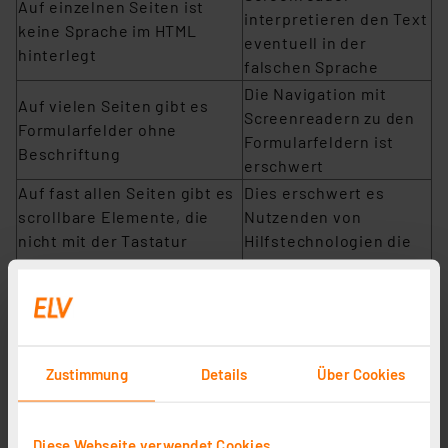
Auf einzelnen Seiten ist
interpretieren den Text
keine Sprache im HTML
eventuell in der
hinterlegt
falschen Sprache
Die Navigation mit
Auf vielen Seiten gibt es
Screenreadern zu den
Formularfelder ohne
Formularfeldern ist
Beschriftung
erschwert
Auf fast allen Seiten gibt es
Dies erschwert es
scrollbare Elemente, die
Nutzenden von
nicht mit der Tastatur
Hilfstechnologien die
gescrollt werden können.
ganze Seite zu erfassen
Auf einer Seite gibt es
Überschriften, die keine
Die Überschriften sind
Beschriftung haben oder
für Screenreader nicht
das Attribut aria-hidden
erreichbar
Zustimmung
Details
Über Cookies
enthalten
Dadurch werden die
Auf einzelnen Seiten gibt es
Listen möglicherweise
Diese Webseite verwendet Cookies