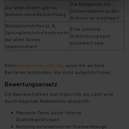
stimmen Sie sowohl dem Speichern und Abrufen von
Die Navigation mit
Auf allen Seiten gibt es
Informationen auf Ihrem gerät (§25 Abs.1 TTDSG) sowie
Screenreadern zu den
Buttons ohne Beschriftung
der anschließenden Weiterverarbeitung für die
Buttons ist erschwert
nachfolgend dargestellten bzw. die von Ihnen
Navigationshilfen (z. B.
Eine schnelle
ausgewählten Verarbeitungszwecke (Art. 6 Abs.1a DSG-
Sprunglinks) sind noch nicht
Orientierung kann
VO) zu. Eine detaillierte Auflistung der einzelnen
auf allen Seiten
erschwert sein
Cookies nach Zweck und Anbieter ist durch Klick auf
implementiert
den Button „Ablehnen oder Einstellungen“ abrufbar. Sie
können die Verwendung nicht notwendiger Cookies
Bitte
kontaktieren Sie uns
, wenn Sie weitere
ablehnen oder ihr ganz oder teilweise zustimmen. Ihre
Barrieren feststellen, die nicht aufgeführt sind.
erteilte Zustimmung können Sie jederzeit unter dem
Link „Cookie Einstellungen“ anpassen oder widerrufen.
Bewertungsansatz
Die Rechtmäßigkeit der Speicherung, Abrufung und
Weiterverarbeitung dieser Daten zur Auswertung und
Die Barrierefreiheit von https://ch.elv.com/ wird
Analyse bis zum Zeitpunkt des Widerrufs bleibt hiervon
durch folgende Maßnahmen überprüft:
unberührt. Ihre Browser-Einstellungen können dazu
Manuelle Tests durch interne
führen, dass die Einstellungen nicht längerfristig
Qualitätsprüfungen
gespeichert werden und dieses Banner erneut
Nutzung automatisierter Testwerkzeuge
angezeigt wird.