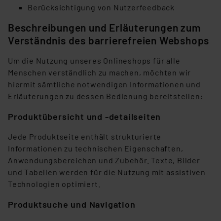
Berücksichtigung von Nutzerfeedback
„Einige Drittanbieter verarbeiten personenbezogene
Beschreibungen und Erläuterungen zum
Daten in den USA. Ihre Einwilligung zur Einbindung von
Verständnis des barrierefreien Webshops
Cookies dieser Drittanbieter umfasst daher ggf. auch
die Verarbeitung Ihrer Daten in den USA gemäß Art. 49
Um die Nutzung unseres Onlineshops für alle
(1) lit. a DSGVO. Nähere Infos zu diesen Drittanbietern
Menschen verständlich zu machen, möchten wir
und zu der jeweiligen Datenübermittlung erhalten Sie in
hiermit sämtliche notwendigen Informationen und
der Datenschutzerklärung. Für die USA besteht kein
Erläuterungen zu dessen Bedienung bereitstellen:
Angemessenheitsbeschluss der EU. Dies bedeutet,
Produktübersicht und -detailseiten
dass die USA als Land mit unzureichendem
Datenschutz nach EU-Standards eingestuft wird. So
Jede Produktseite enthält strukturierte
besteht etwa das Risiko, dass US-Behörden
Informationen zu technischen Eigenschaften,
personenbezogene Daten in
Anwendungsbereichen und Zubehör. Texte, Bilder
Überwachungsprogrammen verarbeiten, ohne dass
und Tabellen werden für die Nutzung mit assistiven
hiergegen Klagemöglichkeiten für Europäer bestehen.
Technologien optimiert.
Unsere Kooperation mit diesen Dienstleistern stützt
sich auf die Standarddatenschutzklauseln der
Produktsuche und Navigation
Europäischen Kommission sowie einer eigenen