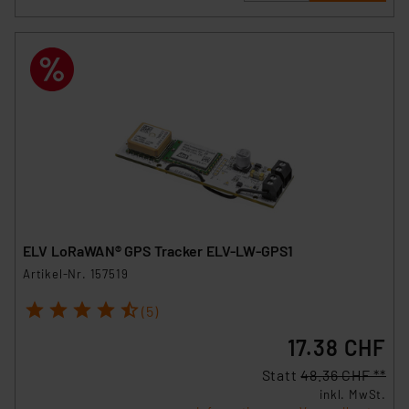
ELV LoRaWAN® GPS Tracker ELV-LW-GPS1
Artikel-Nr. 157519
1
2
3
4
5
(5)
17.38 CHF
Statt
48.36 CHF **
inkl. MwSt.