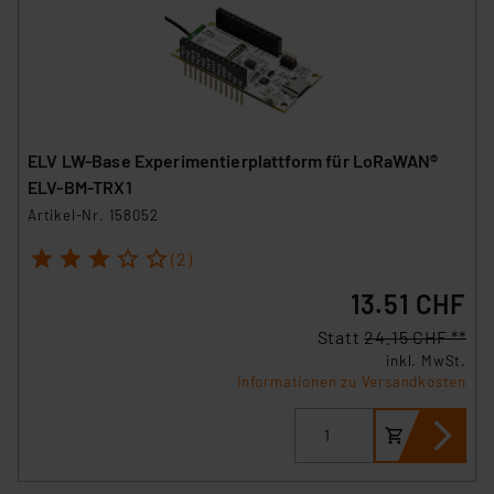
ELV LW-Base Experimentierplattform für LoRaWAN®
ELV-BM-TRX1
Artikel-Nr. 158052
1
2
3
4
5
(2)
13.51 CHF
Statt
24.15 CHF **
inkl. MwSt.
Informationen zu Versandkosten