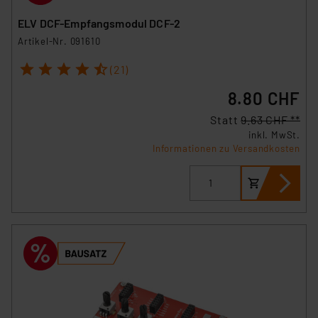
ELV DCF-Empfangsmodul DCF-2
Artikel-Nr. 091610
1
2
3
4
5
(21)
8.80 CHF
Statt
9.63 CHF **
inkl. MwSt.
Informationen zu Versandkosten