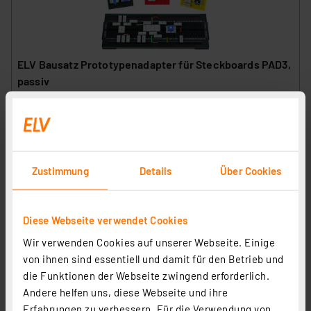
ELV Bausatz Prototypenadapter für Steckboards PAD3,
passiv
Artikel-Nr. 154743
1
2
3
4
5
(4)
6.73 CHF
Zustimmung
Details
Über Cookies
Statt
19.31 CHF **
inkl. MwSt.
Informationen zu Versandkosten
Diese Webseite verwendet Cookies
Wir verwenden Cookies auf unserer Webseite. Einige
von ihnen sind essentiell und damit für den Betrieb und
die Funktionen der Webseite zwingend erforderlich.
Andere helfen uns, diese Webseite und ihre
Erfahrungen zu verbessern. Für die Verwendung von