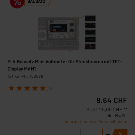
ELV Bausatz Mini-Voltmeter für Steckboards mit TFT-
Display MVM1
Artikel-Nr. 156596
1
2
3
4
5
(1)
9.64 CHF
Statt
26.09 CHF **
inkl. MwSt.
Informationen zu Versandkosten