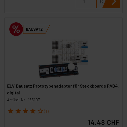
ELV Bausatz Prototypenadapter für Steckboards PAD4,
digital
Artikel-Nr. 155107
1
2
3
4
5
(1)
14.48 CHF