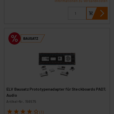
Informationen zu Versandkosten
ELV Bausatz Prototypenadapter für Steckboards PAD7,
Audio
Artikel-Nr. 156575
1
2
3
4
5
(1)