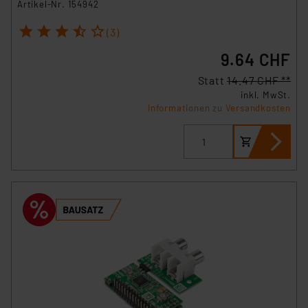
Artikel-Nr. 154942
1
2
3
4
5
(3)
9.64 CHF
Statt
14.47 CHF **
inkl. MwSt.
Informationen zu Versandkosten