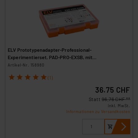
ELV Prototypenadapter-Professional-
Experimentierset, PAD-PRO-EXSB, mit
Aufbewahrungsbox
Artikel-Nr. 158980
1
2
3
4
5
(1)
36.75 CHF
Statt
96.76 CHF **
inkl. MwSt.
Informationen zu Versandkosten