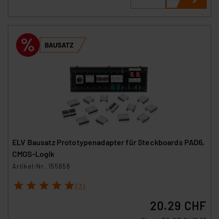
ELV Bausatz Prototypenadapter für Steckboards PAD6,
CMOS-Logik
Artikel-Nr. 155858
1
2
3
4
5
(3)
20.29 CHF