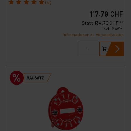
1
2
3
4
5
(4)
117.79 CHF
Statt
134.79 CHF **
inkl. MwSt.
Informationen zu Versandkosten