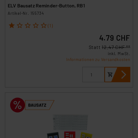
ELV Bausatz Reminder-Button, RB1
Artikel-Nr. 155734
1
2
3
4
5
(1)
4.79 CHF
Statt
12.47 CHF **
inkl. MwSt.
Informationen zu Versandkosten