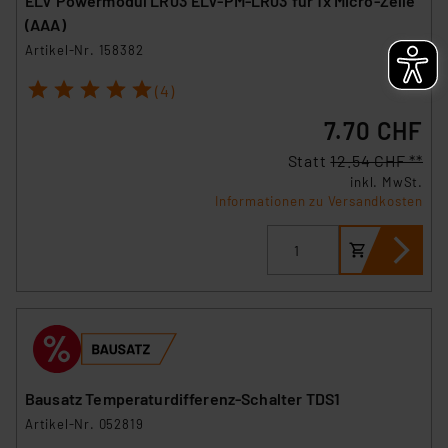
ELV Powermodul LR03 ELV-PM-LR03 für 1x Micro-Zelle
(AAA)
Artikel-Nr. 158382
1
2
3
4
5
(4)
7.70 CHF
Statt
12.54 CHF **
inkl. MwSt.
Informationen zu Versandkosten
Bausatz Temperaturdifferenz-Schalter TDS1
Artikel-Nr. 052819