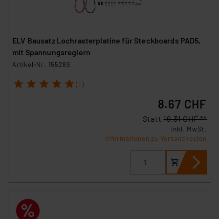
ELV Bausatz Lochrasterplatine für Steckboards PAD5,
mit Spannungsreglern
Artikel-Nr. 155289
1
2
3
4
5
(1)
8.67 CHF
Statt
19.31 CHF **
inkl. MwSt.
Informationen zu Versandkosten