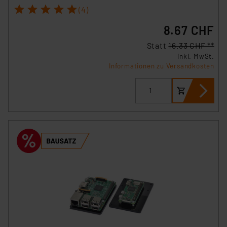
1
2
3
4
5
(4)
8.67 CHF
Statt
16.33 CHF **
inkl. MwSt.
Informationen zu Versandkosten