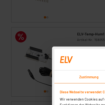
ELV-Temp-Hum1 
Artikel-Nr. 158055
1
2
3
4
5
Ein interner und 
Basismodul ELV-L
sofort versandfe
Zustimmung
Diese Webseite verwendet C
Wir verwenden Cookies auf u
Funktionen der Webseite zwi