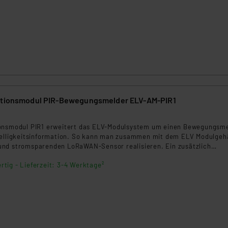
ngemessenheitsbeschluss der EU. Dies bedeutet, dass die USA al
rds eingestuft wird. So besteht etwa das Risiko, dass US-Beh
ammen verarbeiten, ohne dass hiergegen Klagemöglichkeiten fü
en Dienstleistern stützt sich auf die Standarddatenschutzklause
nen Beurteilung der mit der Datenübermittlung, insbesondere der
.“
klärung
kationsmodul PIR-Bewegungsmelder ELV-AM-PIR1
ionsmodul PIR1 erweitert das ELV-Modulsystem um einen Bewegungsm
Helligkeitsinformation. So kann man zusammen mit dem ELV Modulge
nd stromsparenden LoRaWAN-Sensor realisieren. Ein zusätzlich
tausgang ermöglicht weitere Funktionen.
rtig - Lieferzeit: 3-4 Werktage²