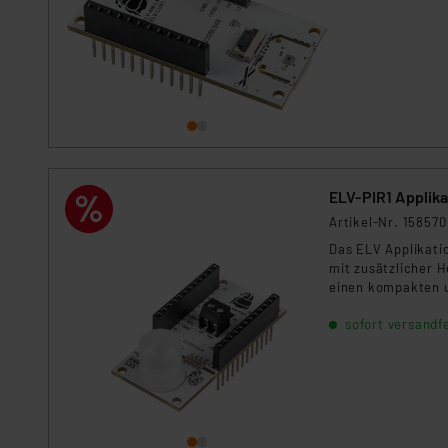
Für die USA besteht kein A
Datenschutz nach EU-Standa
Daten in Überwachungsprogr
Unsere Kooperation mit dies
Kommission sowie einer eige
Daten, verbundenen Risiken
Impressum
|
Datenschutzer
ELV-PIR1 Appli
Artikel-Nr. 158570
Das ELV Applikat
mit zusätzlicher 
einen kompakten u
vorhandener Schal
sofort versandfe