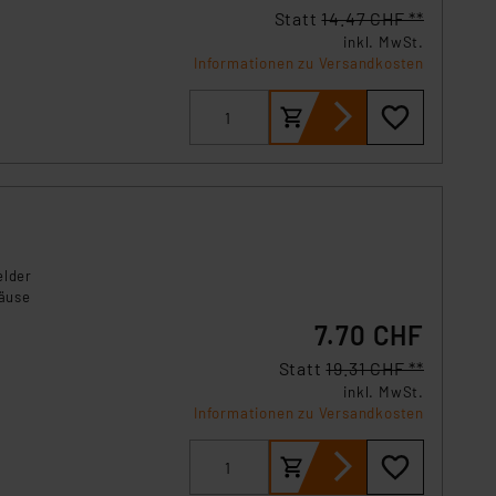
s Land mit unzureichendem
Statt
14.47 CHF **
örden personenbezogene
inkl. MwSt.
r Europäer bestehen.
Informationen zu Versandkosten
ln der Europäischen
 Art der übermittelten
elder
häuse
7.70 CHF
Statt
19.31 CHF **
inkl. MwSt.
Informationen zu Versandkosten