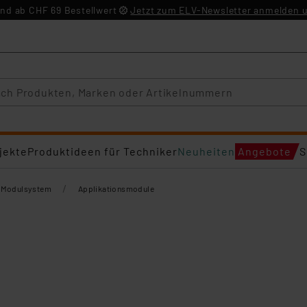
nd ab CHF 69 Bestellwert
Jetzt zum ELV-Newsletter anmelden u
jekte
Produktideen für Techniker
Neuheiten
Angebote
S
/
-Modulsystem
Applikationsmodule