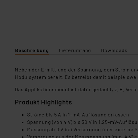
Beschreibung
Lieferumfang
Downloads
Neben der Ermittlung der Spannung, dem Strom und 
Modulsystem bereit. Es betreibt damit beispielsw
Das Applikationsmodul ist dafür gedacht, z. B. Ver
Produkt Highlights
Ströme bis 5 A in 1-mA-Auflösung erfassen
Spannung (von 4 V) bis 30 V in 1,25-mV-Auflö
Messung ab 0 V bei Versorgung über externe 
Versorgung aus der Messspannung (min. 4 V) 