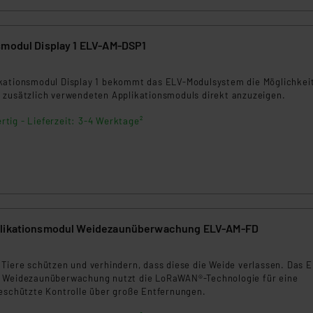
smodul Display 1 ELV-AM-DSP1
kationsmodul Display 1 bekommt das ELV-Modulsystem die Möglichkeit
 zusätzlich verwendeten Applikationsmoduls direkt anzuzeigen.
rtig - Lieferzeit: 3-4 Werktage²
plikationsmodul Weidezaunüberwachung ELV-AM-FD
 Tiere schützen und verhindern, dass diese die Weide verlassen. Das 
l Weidezaunüberwachung nutzt die LoRaWAN®-Technologie für eine
geschützte Kontrolle über große Entfernungen.