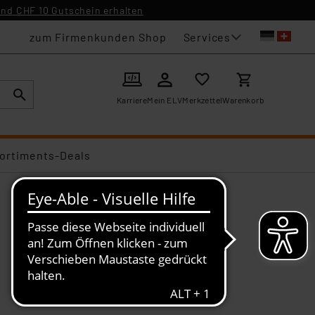
nd CHF 10 Gutschein erhalten
Services
zum Firmenkunden Shop
Karriere
Mein ELV
Merkzettel
Warenkorb
ortiments-Deals