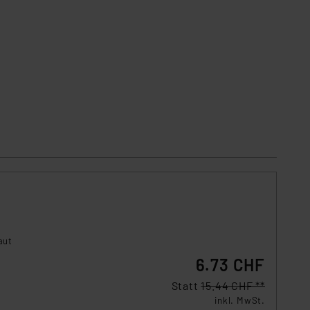
aut
6.73 CHF
Statt
15.44 CHF **
inkl. MwSt.