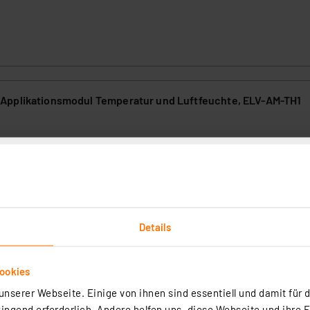
Applikationsmodul Temperatur und Luftfeuchte, ELV-AM-TH1
(3)
ein abgesetzt betreibbarer Temperatursensor in Verbindung mit dem
W-Base des ELV-Modulsystems für LoRaWAN®.
rtig - Lieferzeit: 3-4 Werktage²
Details
ookies
nserer Webseite. Einige von ihnen sind essentiell und damit für d
ngend erforderlich. Andere helfen uns, diese Webseite und ihre 