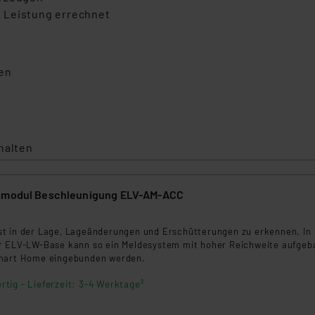
 Leistung errechnet
sen
halten
nsmodul Beschleunigung ELV-AM-ACC
t in der Lage, Lageänderungen und Erschütterungen zu erkennen. In
r ELV-LW-Base kann so ein Meldesystem mit hoher Reichweite aufgeb
Smart Home eingebunden werden.
rtig - Lieferzeit: 3-4 Werktage²