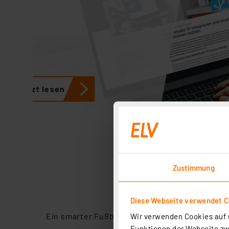
Jetzt lesen
Je
Zustimmung
Diese Webseite verwendet C
Ein smarter
Fußbodenheizungscontroller sorgt
Wir verwenden Cookies auf u
lassen sich nachrüsten u
Funktionen der Webseite zwi