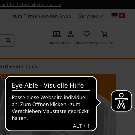
nd CHF 10 Gutschein erhalten
Services
zum Firmenkunden Shop
Karriere
Mein ELV
Merkzettel
Warenkorb
ortiments-Deals