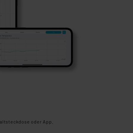
s Land mit unzureichendem
örden personenbezogene
r Europäer bestehen.
ln der Europäischen
 Art der übermittelten
haltsteckdose oder App.