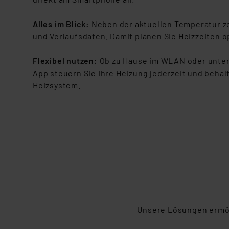
Für die USA besteht kein A
Datenschutz nach EU-Standa
Alles im Blick:
Neben der aktuellen Temperatur ze
Daten in Überwachungsprogr
und Verlaufsdaten. Damit planen Sie Heizzeiten o
Unsere Kooperation mit dies
Kommission sowie einer eige
Flexibel nutzen:
Ob zu Hause im WLAN oder unter
Daten, verbundenen Risiken
App steuern Sie Ihre Heizung jederzeit und behalt
Heizsystem.
Impressum
|
Datenschutzer
Unsere Lösungen ermögl