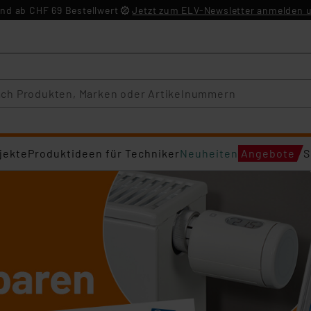
nd ab CHF 69 Bestellwert
Jetzt zum ELV-Newsletter anmelden u
jekte
Produktideen für Techniker
Neuheiten
Angebote
S