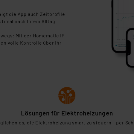
ngemessenheitsbeschluss der EU. Dies bedeutet, dass die USA al
rds eingestuft wird. So besteht etwa das Risiko, dass US-Beh
igt die App auch Zeitprofile
ammen verarbeiten, ohne dass hiergegen Klagemöglichkeiten fü
ptimal nach Ihrem Alltag.
en Dienstleistern stützt sich auf die Standarddatenschutzklause
nen Beurteilung der mit der Datenübermittlung, insbesondere der
wegs: Mit der Homematic IP
.“
en volle Kontrolle über Ihr
klärung
Lösungen für Elektroheizungen
ichen es, die Elektroheizung smart zu steuern – per Sc