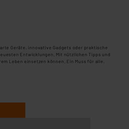
örden personenbezogene
r Europäer bestehen.
ln der Europäischen
 Art der übermittelten
arte Geräte, innovative Gadgets
oder praktische
 neuesten
Entwicklungen. Mit nützlichen Tipps und
hrem Leben einsetzen können. Ein Muss für alle,