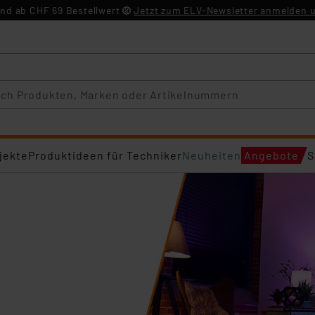
nd ab CHF 69 Bestellwert
Jetzt zum ELV-Newsletter anmelden u
jekte
Produktideen für Techniker
Neuheiten
Angebote
S