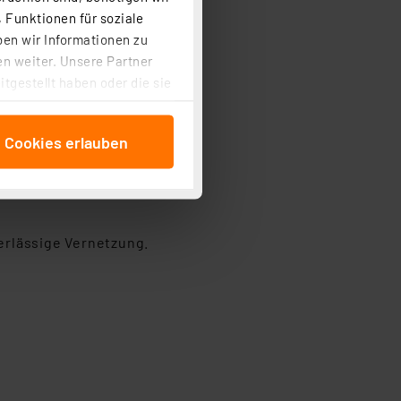
 Funktionen für soziale
ben wir Informationen zu
n weiter. Unsere Partner
tgestellt haben oder die sie
cken, stimmen Sie sowohl
anschließenden
er Geräte.
e Cookies erlauben
beitungszwecke (Art. 6
 ist durch Klick auf den
 Cookies ablehnen oder ihr
 „Cookie Einstellungen“
tung dieser Daten zur
erlässige Vernetzung.
ser-Einstellungen können
 erneut angezeigt wird.
Einbindung von Cookies
. 49 (1) lit. a DSGVO.
n der Datenschutzerklärung.
s Land mit unzureichendem