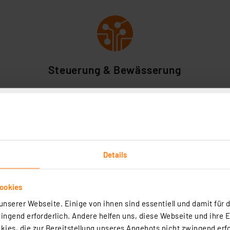
Steuerung & Bewässerung
chnologie für Ihr SMART+ Beleuchtungssyste
Details
erstützen WiFi, Bluetooth und ZigBee. So können Sie die
 kombinieren – abgestimmt auf Ihre individuellen Anforde
ookies
nserer Webseite. Einige von ihnen sind essentiell und damit für d
ngend erforderlich. Andere helfen uns, diese Webseite und ihre 
uter für eine unkomplizierte Einbindung und steuern Sie
ies, die zur Bereitstellung unseres Angebots nicht zwingend erfo