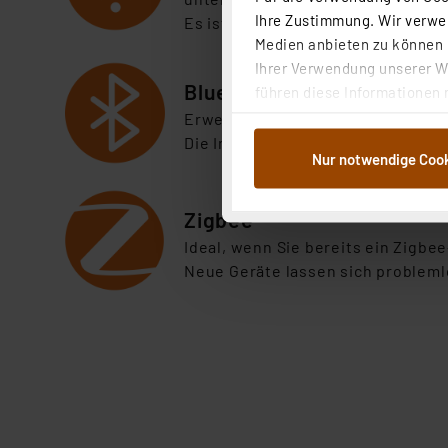
Ihre Zustimmung. Wir verwen
Es ist kein Gateway erforderlich.
Medien anbieten zu können u
Ihrer Verwendung unserer We
Bluetooth
führen diese Informationen 
im Rahmen Ihrer Nutzung der
Erwe
itern Sie Ihr Smart-Home fle
dem Speichern und Abrufen 
Die Installation ist einfach, ben
Nur notwendige Coo
Weiterverarbeitung für die 
Abs.1a DSG-VO) zu. Eine deta
Button „Ablehnen oder Einst
Zigbee
ganz oder teilweise zustimm
Id
eal, wenn Sie bereits ein Zigbe
anpassen oder widerrufen. 
Neue Geräte lassen sich probleml
Auswertung und Analyse bis 
dazu führen, dass die Einst
„Einige Drittanbieter verar
dieser Drittanbieter umfasst
Nähere Infos zu diesen Drit
Für die USA besteht kein A