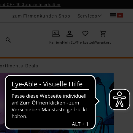
nd CHF 10 Gutschein erhalten
Services
zum Firmenkunden Shop
Karriere
Mein ELV
Merkzettel
Warenkorb
ortiments-Deals