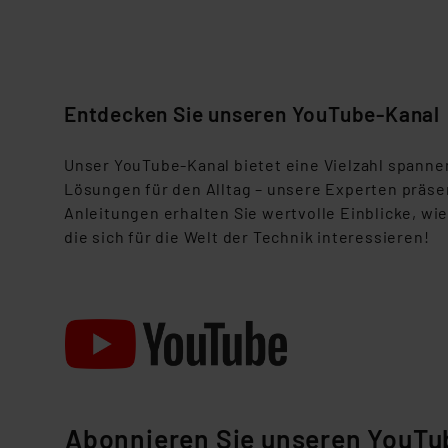
Datenschutz nach EU-Standa
Daten in Überwachungsprogr
Unsere Kooperation mit dies
Kommission sowie einer eige
Daten, verbundenen Risiken
Entdecken Sie unseren YouTube-Kanal
Impressum
|
Datenschutzer
Unser
YouTube-Kanal
bietet eine Vielzahl span
Lösungen für den Alltag – unsere Experten präse
Anleitungen erhalten Sie wertvolle Einblicke, wi
die sich für die Welt der Technik interessieren!
Abonnieren Sie unseren YouTu