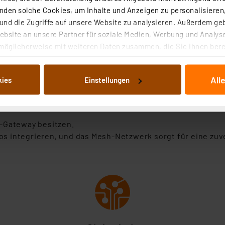
den solche Cookies, um Inhalte und Anzeigen zu personalisieren,
nd die Zugriffe auf unsere Website zu analysieren. Außerdem ge
bsite an unsere Partner für soziale Medien, Werbung und Analyse
möglicherweise mit weiteren Daten zusammen, die Sie ihnen berei
 Dienste gesammelt haben. Indem Sie auf „Alle akzeptieren“ kli
xibel dank Bluetooth Mesh.
von Informationen auf Ihrem gerät (§25 Abs.1 TTDSG) sowie der 
ötigt kein Gateway und bietet eine große Auswahl kompatibl
All
kies
Einstellungen
nachfolgend dargestellten bzw. die von Ihnen ausgewählten Verar
illierte Auflistung der einzelnen Cookies nach Zweck und Anbieter
ellungen“ abrufbar. Sie können die Verwendung nicht notwendiger
en. Ihre erteilte Zustimmung können Sie jederzeit unter dem Link
e-Gateway besitzen.
Die Rechtmäßigkeit der Speicherung, Abrufung und Weiterverarbei
os integrieren, und das Mesh-Netzwerk sorgt für eine zuv
zum Zeitpunkt des Widerrufs bleibt hiervon unberührt. Ihre Brow
ellungen nicht längerfristig gespeichert werden und dieses Banner
beiten personenbezogene Daten in den USA. Ihre Einwilligung zur 
 daher ggf. auch die Verarbeitung Ihrer Daten in den USA gemäß Art
tanbietern und zu der jeweiligen Datenübermittlung erhalten Sie i
ngemessenheitsbeschluss der EU. Dies bedeutet, dass die USA al