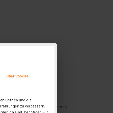
m
Über Cookies
 für Ihr Zuhause passende
rungen.
en Betrieb und die
Erfahrungen zu verbessern.
 Ihre Beleuchtung bequem auch von
rderlich sind, benötigen wir