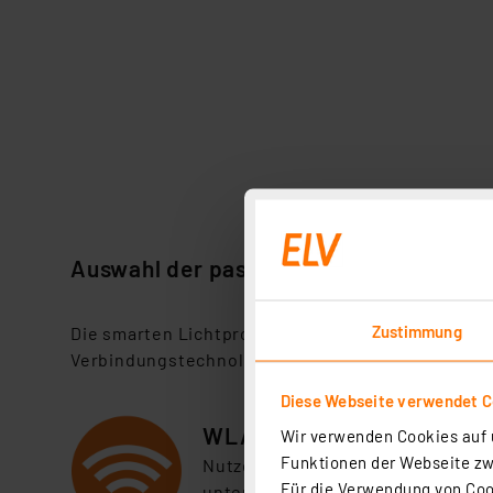
Auswahl der passenden Verbindungste
Zustimmung
Di
e smarten Lichtprodukte von OSRAM SMART+ unt
Verbindungstechnologie flexibel integrieren und
Diese Webseite verwendet C
WLAN
Wir verwenden Cookies auf u
Funktionen der Webseite zwi
Nutz
en Sie Ihren bestehenden Ro
Für die Verwendung von Cook
unterwegs.