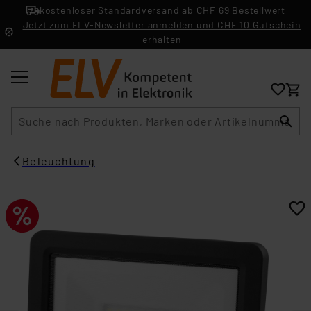
kostenloser Standardversand ab CHF 69 Bestellwert
Jetzt zum ELV-Newsletter anmelden und CHF 10 Gutschein
erhalten
Suche
Beleuchtung​