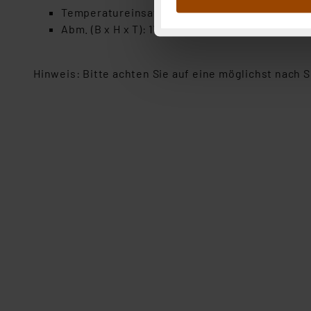
Temperatureinsatzbereich: -20 °C bis +60 °C
Abs.1a DSG-VO) zu. Eine deta
Abm. (B x H x T): 174 x 164 x 15 mm
Button „Ablehnen oder Einst
ganz oder teilweise zustimm
anpassen oder widerrufen. 
Hinweis: Bitte achten Sie auf eine möglichst nach
Auswertung und Analyse bis 
dazu führen, dass die Einst
„Einige Drittanbieter verar
dieser Drittanbieter umfasst
Nähere Infos zu diesen Drit
Für die USA besteht kein A
Datenschutz nach EU-Standa
Daten in Überwachungsprogr
Unsere Kooperation mit dies
Kommission sowie einer eige
Daten, verbundenen Risiken
Impressum
|
Datenschutzer