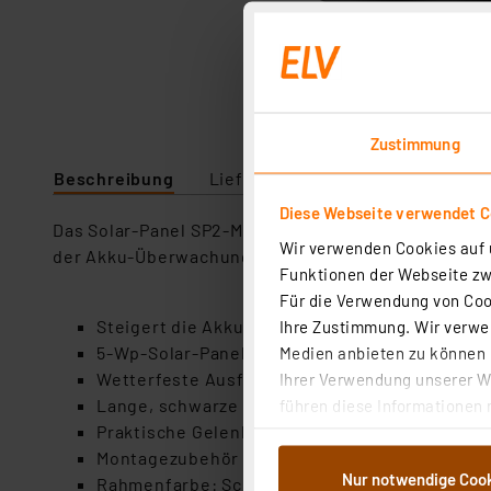
Zustimmung
Beschreibung
Lieferumfang
Downloads
Diese Webseite verwendet C
Das Solar-Panel SP2-M ist einfach zu installieren
Wir verwenden Cookies auf u
der Akku-Überwachungskamera und schon geht es los
Funktionen der Webseite zwi
Für die Verwendung von Cook
Steigert die Akku-Laufzeiten von Akku-Überwa
Ihre Zustimmung. Wir verwen
5-Wp-Solar-Panel (6 V, 0,83 A)
Medien anbieten zu können u
Wetterfeste Ausführung mit Schutzart IP65
Ihrer Verwendung unserer We
Lange, schwarze Kabelzuleitung (3 m) mit Mic
führen diese Informationen 
Praktische Gelenkhalterung für eine einfach
im Rahmen Ihrer Nutzung der
Montagezubehör bereits im Lieferumfang ent
dem Speichern und Abrufen 
Nur notwendige Coo
Rahmenfarbe: Schwarz (matt), Black Frame
Weiterverarbeitung für die 