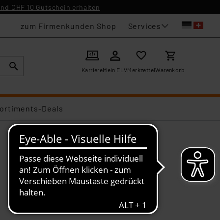
nd CHF 10 Gutschein erhalten
Services
zum Firmenkunden Shop
Karriere
Mein ELV
Merkzettel
Warenkorb
ortiments-Deals