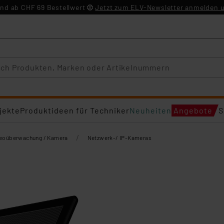
nd ab CHF 69 Bestellwert
Jetzt zum ELV-Newsletter anmelden u
jekte
Produktideen für Techniker
Neuheiten
Angebote
S
/
eoüberwachung / Kamera
Netzwerk-/ IP-Kameras