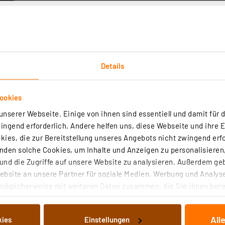
Details
Technische Daten
Angaben zur Produktsicherheit
ookies
 und zu verwenden. Stecken Sie einfach das 3-Meter-Ladek
nserer Webseite. Einige von ihnen sind essentiell und damit für d
. Die Ausrichtung ist mit der praktischen Gelenkhalterun
ngend erforderlich. Andere helfen uns, diese Webseite und ihre 
ies, die zur Bereitstellung unseres Angebots nicht zwingend erfo
chungskameras, z. B. Arenti GO1, VBELL1, B1, Laxihub W1
den solche Cookies, um Inhalte und Anzeigen zu personalisieren,
nd die Zugriffe auf unsere Website zu analysieren. Außerdem ge
bsite an unsere Partner für soziale Medien, Werbung und Analyse
ro-USB-Stecker
möglicherweise mit weiteren Daten zusammen, die Sie ihnen berei
e und bedarfsgerechte Ausrichtung
 Dienste gesammelt haben. Indem Sie auf „Alle akzeptieren“ kli
halten
von Informationen auf Ihrem gerät (§25 Abs.1 TTDSG) sowie der 
All
kies
Einstellungen
nachfolgend dargestellten bzw. die von Ihnen ausgewählten Verar