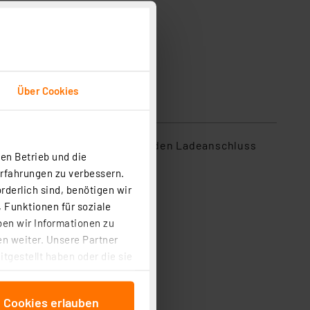
Über Cookies
abel mit Micro-USB-Stecker in den Ladeanschluss
en Betrieb und die
g schnell erledigt.
Erfahrungen zu verbessern.
rderlich sind, benötigen wir
 Funktionen für soziale
ben wir Informationen zu
n weiter. Unsere Partner
tgestellt haben oder die sie
cken, stimmen Sie sowohl
anschließenden
e Cookies erlauben
beitungszwecke (Art. 6