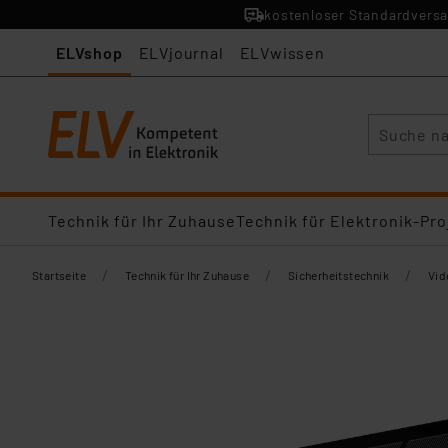
kostenloser Standardversa
ELVshop
ELVjournal
ELVwissen
Suche
Technik für Ihr Zuhause
Technik für Elektronik-Pro
/
/
/
Startseite
Technik für Ihr Zuhause
Sicherheitstechnik
Vid