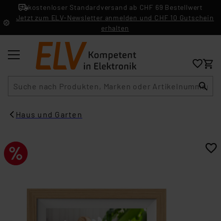
kostenloser Standardversand ab CHF 69 Bestellwert
Jetzt zum ELV-Newsletter anmelden und CHF 10 Gutschein
erhalten
Suche
Haus und Garten​