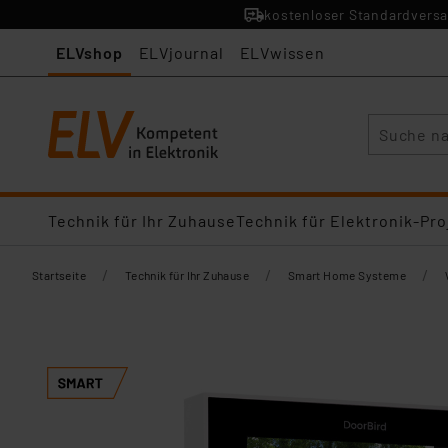
kostenloser Standardversa
ELVshop
ELVjournal
ELVwissen
Suche
Technik für Ihr Zuhause
Technik für Elektronik-Pro
/
/
/
Startseite
Technik für Ihr Zuhause
Smart Home Systeme