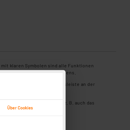
Detailansicht Display
 mit klaren Symbolen sind alle Funktionen
hne Verwendung des Touchscreens.
rade klingelt. Die LED-Statusleiste an der
Türsprechanlagen erreichen. z. B. auch das
Über Cookies