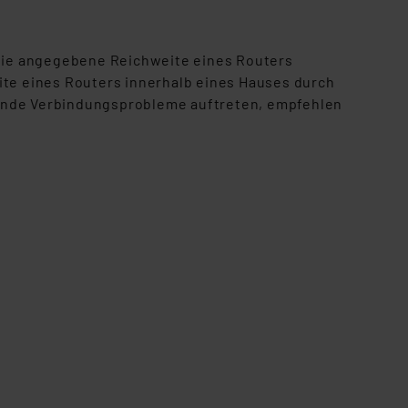
. 49 (1) lit. a DSGVO.
n der Datenschutzerklärung.
s Land mit unzureichendem
Die angegebene Reichweite eines Routers
örden personenbezogene
ite eines Routers innerhalb eines Hauses durch
r Europäer bestehen.
hende Verbindungsprobleme auftreten, empfehlen
ln der Europäischen
 Art der übermittelten