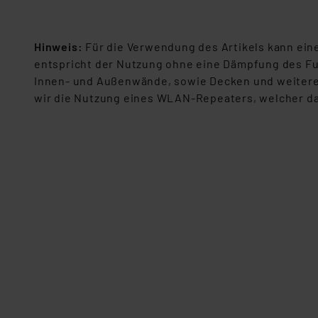
dieser Drittanbieter umfasst
Nähere Infos zu diesen Drit
Für die USA besteht kein A
Hinweis:
Für die Verwendung des Artikels kann ei
Datenschutz nach EU-Standa
entspricht der Nutzung ohne eine Dämpfung des Funk
Daten in Überwachungsprogr
Innen- und Außenwände, sowie Decken und weitere 
Unsere Kooperation mit dies
wir die Nutzung eines WLAN-Repeaters, welcher das
Kommission sowie einer eige
Daten, verbundenen Risiken
Impressum
|
Datenschutzer