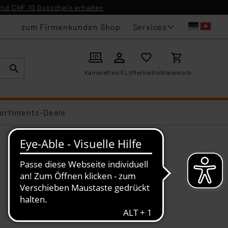
nd CHF 10 Gutschein erhalten
Services
zum Firmenkunden Shop
Karriere
Mein ELV
Merkzettel
Warenkorb
ortiments-Deals