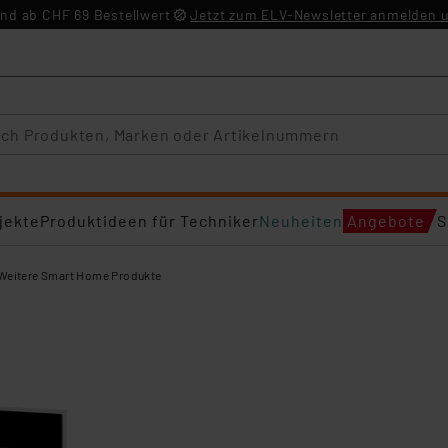
nd ab CHF 69 Bestellwert
Jetzt zum ELV-Newsletter anmelden u
jekte
Produktideen für Techniker
Neuheiten
Angebote
S
Weitere Smart Home Produkte