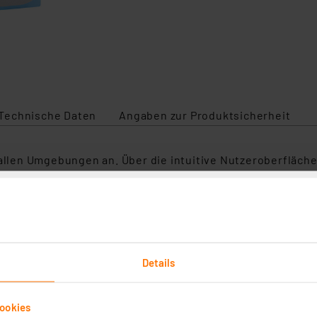
Technische Daten
Angaben zur Produktsicherheit
 allen Umgebungen an. Über die intuitive Nutzeroberfläche
 können über die Hardwaretasten aufgerufen werden – o
er Tor können Sie genau unterscheiden, wo der Besucher ge
wählbaren Farben (ideal für Hörbehinderte).
etzbar, sie kann per WLAN und Internet weltweit DoorBird 
Details
n
ookies