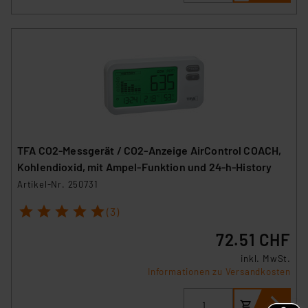
Weiterverarbeitung dieser Daten zur Auswertung und
Analyse bis zum Zeitpunkt des Widerrufs bleibt hiervon
unberührt. Ihre Browser-Einstellungen können dazu
führen, dass die Einstellungen nicht längerfristig
gespeichert werden und dieses Banner erneut
angezeigt wird.
„Einige Drittanbieter verarbeiten personenbezogene
Daten in den USA. Ihre Einwilligung zur Einbindung von
TFA CO2-Messgerät / CO2-Anzeige AirControl COACH,
Cookies dieser Drittanbieter umfasst daher ggf. auch
Kohlendioxid, mit Ampel-Funktion und 24-h-History
die Verarbeitung Ihrer Daten in den USA gemäß Art. 49
Artikel-Nr. 250731
(1) lit. a DSGVO. Nähere Infos zu diesen Drittanbietern
und zu der jeweiligen Datenübermittlung erhalten Sie in
1
2
3
4
5
(3)
der Datenschutzerklärung. Für die USA besteht kein
72.51 CHF
Angemessenheitsbeschluss der EU. Dies bedeutet,
dass die USA als Land mit unzureichendem
inkl. MwSt.
Datenschutz nach EU-Standards eingestuft wird. So
Informationen zu Versandkosten
besteht etwa das Risiko, dass US-Behörden
personenbezogene Daten in