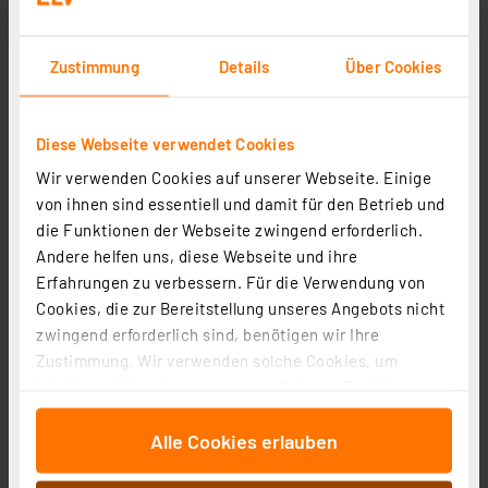
Zustimmung
Details
Über Cookies
Diese Webseite verwendet Cookies
TFA CO2-Messgerät / CO2-Anzeige AirControl UP,
Wir verwenden Cookies auf unserer Webseite. Einige
Kohlendioxid, Ampel-Anzeige, Dual-Beam, Akku, weiß
von ihnen sind essentiell und damit für den Betrieb und
die Funktionen der Webseite zwingend erforderlich.
Artikel-Nr. 252455
Andere helfen uns, diese Webseite und ihre
1
2
3
4
5
(3)
Erfahrungen zu verbessern. Für die Verwendung von
Cookies, die zur Bereitstellung unseres Angebots nicht
46.43 CHF
zwingend erforderlich sind, benötigen wir Ihre
Statt
50.34 CHF **
Zustimmung. Wir verwenden solche Cookies, um
inkl. MwSt.
Inhalte und Anzeigen zu personalisieren, Funktionen
Informationen zu Versandkosten
für soziale Medien anbieten zu können und die Zugriffe
Alle Cookies erlauben
auf unsere Website zu analysieren. Außerdem geben
wir Informationen zu Ihrer Verwendung unserer Website