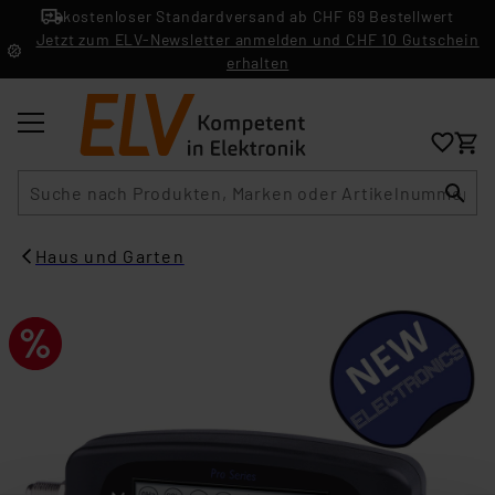
kostenloser Standardversand ab CHF 69 Bestellwert
Jetzt zum ELV-Newsletter anmelden und CHF 10 Gutschein
erhalten
Suche
Haus und Garten​