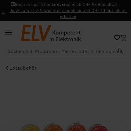
kostenloser Standardversand ab CHF 69 Bestellwert
Jetzt zum ELV-Newsletter anmelden und CHF 10 Gutschein
erhalten
Suche
Lötzubehör