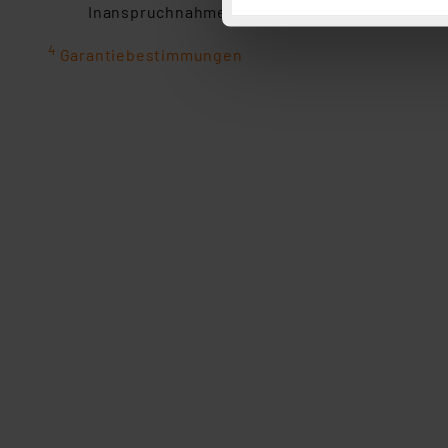
Inanspruchnahme der gesetzlichen Gewährleis
Button „Ablehnen oder Einst
ganz oder teilweise zustimm
4
Garantiebestimmungen
anpassen oder widerrufen. 
Auswertung und Analyse bis 
dazu führen, dass die Einst
„Einige Drittanbieter verar
dieser Drittanbieter umfasst
Nähere Infos zu diesen Drit
Für die USA besteht kein A
Datenschutz nach EU-Standa
Daten in Überwachungsprogr
Unsere Kooperation mit dies
Kommission sowie einer eige
Daten, verbundenen Risiken
Impressum
|
Datenschutzer