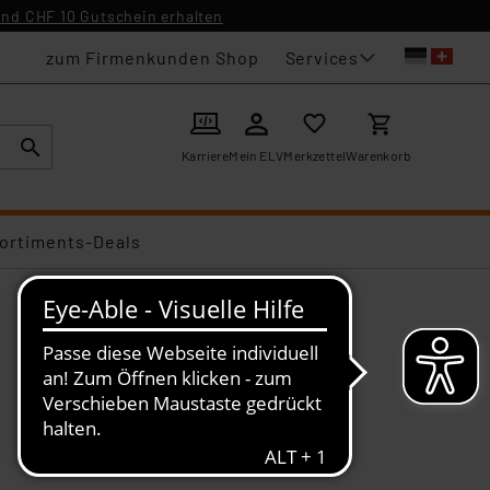
nd CHF 10 Gutschein erhalten
Services
zum Firmenkunden Shop
Karriere
Mein ELV
Merkzettel
Warenkorb
ortiments-Deals