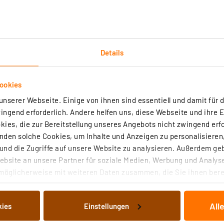
Auch in vie
Details
Technische Daten
ookies
nserer Webseite. Einige von ihnen sind essentiell und damit für d
ngend erforderlich. Andere helfen uns, diese Webseite und ihre 
LEDs mit bis zu 2x 40 W oder 230-V-Glüh- und Halogenla
ies, die zur Bereitstellung unseres Angebots nicht zwingend erfo
Leuchten bzw. Lampen nicht nur stufenlos dimmen, sondern
den solche Cookies, um Inhalte und Anzeigen zu personalisieren,
nd die Zugriffe auf unsere Website zu analysieren. Außerdem ge
nsteuerung
bsite an unsere Partner für soziale Medien, Werbung und Analyse
möglicherweise mit weiteren Daten zusammen, die Sie ihnen berei
m
 Dienste gesammelt haben. Indem Sie auf „Alle akzeptieren“ kli
ch in viele Schalterserien mit 50 x 50-mm-Einbaumaß int
von Informationen auf Ihrem gerät (§25 Abs.1 TTDSG) sowie der 
All
kies
Einstellungen
nachfolgend dargestellten bzw. die von Ihnen ausgewählten Verar
Gewährleistungsansprüche bleiben von dieser Garantie un
illierte Auflistung der einzelnen Cookies nach Zweck und Anbieter