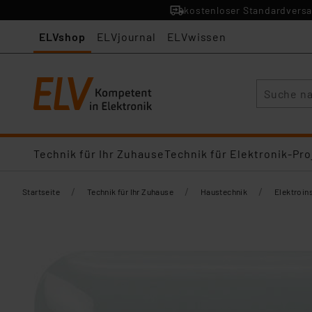
kostenloser Standardversa
ELVshop
ELVjournal
ELVwissen
Suche
Technik für Ihr Zuhause
Technik für Elektronik-Pro
/
/
/
Startseite
Technik für Ihr Zuhause
Haustechnik
Elektroins