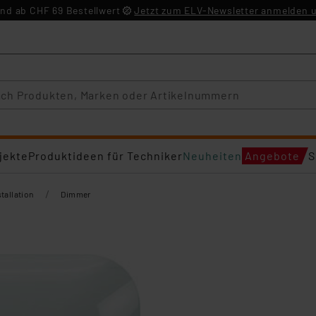
nd ab CHF 69 Bestellwert
Jetzt zum ELV-Newsletter anmelden u
jekte
Produktideen für Techniker
Neuheiten
Angebote
S
/
tallation
Dimmer