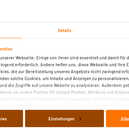
Details
chnische Daten
Angaben zur Produktsicherheit
ookies
nserer Webseite. Einige von ihnen sind essentiell und damit für d
ngend erforderlich. Andere helfen uns, diese Webseite und ihre 
ies, die zur Bereitstellung unseres Angebots nicht zwingend erfo
tronics-Funknetzwerks an Anlagen der Sicherheits-, Bra
den solche Cookies, um Inhalte und Anzeigen zu personalisieren,
oder dezentral mittels Koppler am Melderbus der Sicherh
nd die Zugriffe auf unsere Website zu analysieren. Außerdem ge
r 3 vorbelegte Ausgänge
bsite an unsere Partner für soziale Medien, Werbung und Analyse
ten Anlage zur Aktivierung des akustischen Alarmsignals
möglicherweise mit weiteren Daten zusammen, die Sie ihnen berei
 Dienste gesammelt haben. Indem Sie auf „Alle akzeptieren“ kli
herheits- bzw. Brandmeldeanlage
von Informationen auf Ihrem gerät (§25 Abs.1 TTDSG) sowie der 
n
All
kies
Einstellungen
nachfolgend dargestellten bzw. die von Ihnen ausgewählten Verar
 Gewährleistungsansprüche bleiben von dieser Garantie un
illierte Auflistung der einzelnen Cookies nach Zweck und Anbieter