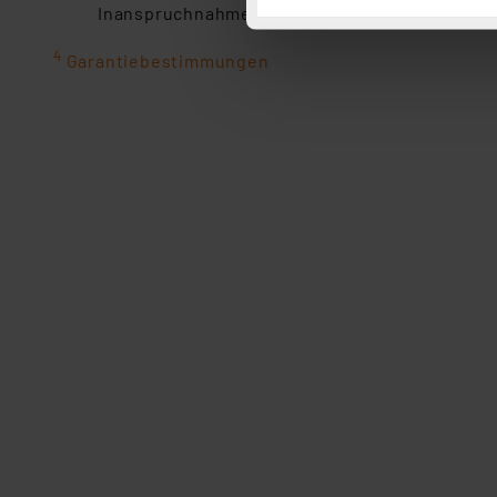
Inanspruchnahme der gesetzlichen Gewährleis
Button „Ablehnen oder Einst
ganz oder teilweise zustimm
4
Garantiebestimmungen
anpassen oder widerrufen. 
Auswertung und Analyse bis 
dazu führen, dass die Einst
„Einige Drittanbieter verar
dieser Drittanbieter umfasst
Nähere Infos zu diesen Drit
Für die USA besteht kein A
Datenschutz nach EU-Standa
Daten in Überwachungsprogr
Unsere Kooperation mit dies
Kommission sowie einer eige
Daten, verbundenen Risiken
Impressum
|
Datenschutzer