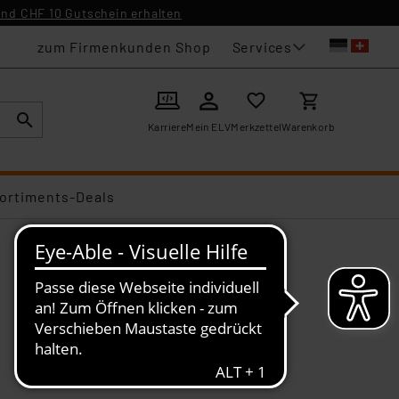
nd CHF 10 Gutschein erhalten
Services
zum Firmenkunden Shop
Karriere
Mein ELV
Merkzettel
Warenkorb
ortiments-Deals