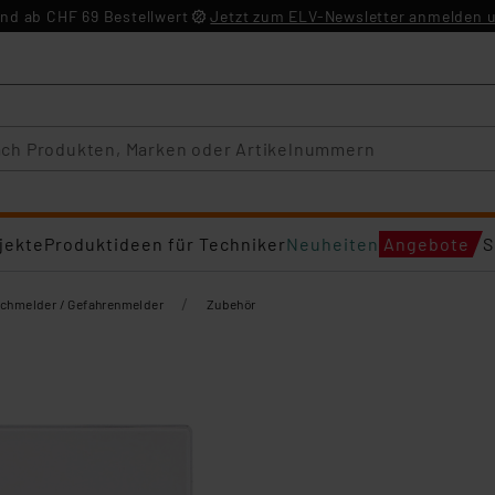
nd ab CHF 69 Bestellwert
Jetzt zum ELV-Newsletter anmelden u
jekte
Produktideen für Techniker
Neuheiten
Angebote
S
/
chmelder / Gefahrenmelder
Zubehör