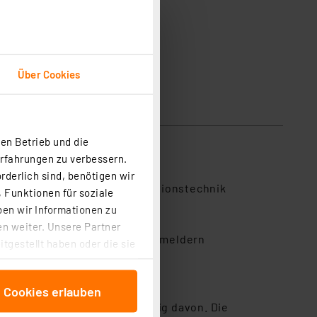
Über Cookies
en Betrieb und die
Erfahrungen zu verbessern.
rderlich sind, benötigen wir
ndmelde- oder Gebäudeautomationstechnik
 Funktionen für soziale
eits- oder Brandmeldeanlage
ben wir Informationen zu
n weiter. Unsere Partner
 an allen funkvernetzten Warnmeldern
tgestellt haben oder die sie
cken, stimmen Sie sowohl
anschließenden
e Cookies erlauben
beitungszwecke (Art. 6
berührt und gelten unabhängig davon. Die
 ist durch Klick auf den