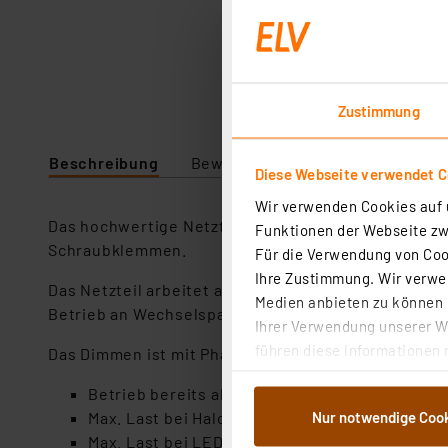
Zustimmung
Beschreibung
Bewertung
Lieferumfang
Diese Webseite verwendet C
Wir verwenden Cookies auf u
Das hochwertige Netzteil eignet sich sowohl für d
Funktionen der Webseite zwi
Schraubklemmen.
Für die Verwendung von Cook
Ihre Zustimmung. Wir verwen
Das Netzteil arbeitet auch bei niedrigen Lasten ab
Medien anbieten zu können u
Betrieb an Wechselspannung (AC) ausgelegt sind.
Ihrer Verwendung unserer We
führen diese Informationen 
Das Dimmen ist mit Phasenanschnittdimmern (für i
im Rahmen Ihrer Nutzung der
Betrieb bereits ab 0,1 W möglich
dem Speichern und Abrufen 
Nur notwendige Coo
Max. Last bei Halogenlampenbetrieb: 150 W
Weiterverarbeitung für die 
Max. Last bei LED-Betrieb: 75 W
Abs.1a DSG-VO) zu. Eine deta