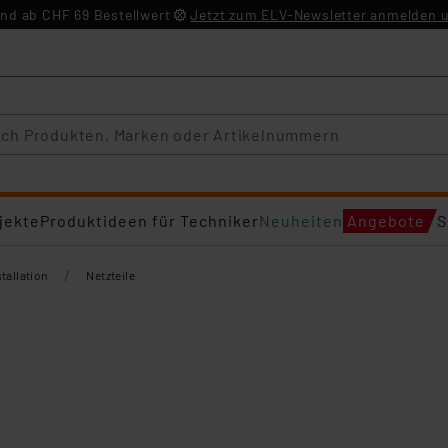
nd ab CHF 69 Bestellwert
Jetzt zum ELV-Newsletter anmelden u
jekte
Produktideen für Techniker
Neuheiten
Angebote
S
/
tallation
Netzteile