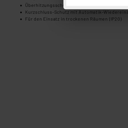
Überhitzungsschutz mit Wiedereinschaltung a
Button „Ablehnen oder Einst
Kurzschluss-Schutz mit Automatik-Wiedereins
ganz oder teilweise zustimm
Für den Einsatz in trockenen Räumen (IP20)
anpassen oder widerrufen. 
Auswertung und Analyse bis 
dazu führen, dass die Einst
„Einige Drittanbieter verar
dieser Drittanbieter umfasst
Nähere Infos zu diesen Drit
Für die USA besteht kein A
Datenschutz nach EU-Standa
Daten in Überwachungsprogr
Unsere Kooperation mit dies
Kommission sowie einer eige
Daten, verbundenen Risiken
Impressum
|
Datenschutzer