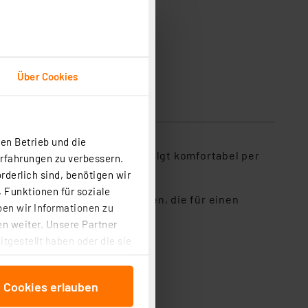
Über Cookies
en Betrieb und die
. Der Leitungsanschluss erfolgt komfortabel per
Erfahrungen zu verbessern.
rderlich sind, benötigen wir
 Funktionen für soziale
rieb von Niedervolt-LED-Lampen, die für einen
ben wir Informationen zu
n weiter. Unsere Partner
tgestellt haben oder die sie
h.
cken, stimmen Sie sowohl
anschließenden
e Cookies erlauben
beitungszwecke (Art. 6
 ist durch Klick auf den