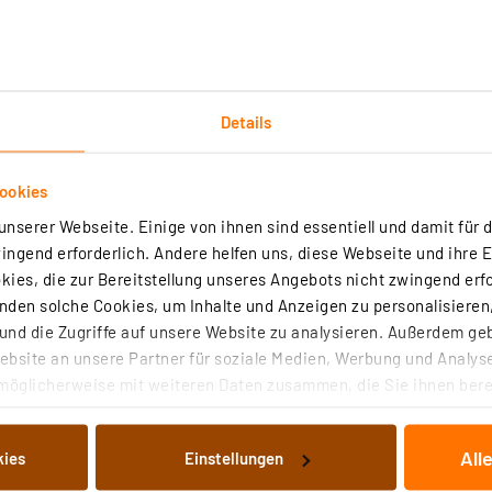
Details
Downloads
Technische Daten
ookies
nserer Webseite. Einige von ihnen sind essentiell und damit für d
ie Aufputzmontage als auch für eine Deckeneinbaumontage
ngend erforderlich. Andere helfen uns, diese Webseite und ihre 
ies, die zur Bereitstellung unseres Angebots nicht zwingend erfo
den solche Cookies, um Inhalte und Anzeigen zu personalisieren,
 0,1 W zuverlässig und eignet sich somit auch für den Bet
nd die Zugriffe auf unsere Website zu analysieren. Außerdem ge
bsite an unsere Partner für soziale Medien, Werbung und Analyse
möglicherweise mit weiteren Daten zusammen, die Sie ihnen berei
nduktive Lasten) und mit Phasenabschnittdimmern möglic
 Dienste gesammelt haben. Indem Sie auf „Alle akzeptieren“ kli
von Informationen auf Ihrem gerät (§25 Abs.1 TTDSG) sowie der 
All
kies
Einstellungen
nachfolgend dargestellten bzw. die von Ihnen ausgewählten Verar
illierte Auflistung der einzelnen Cookies nach Zweck und Anbieter