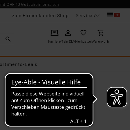
nd CHF 10 Gutschein erhalten
Services
zum Firmenkunden Shop
Karriere
Mein ELV
Merkzettel
Warenkorb
ortiments-Deals