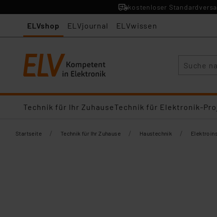
kostenloser Standardversa
ELVshop
ELVjournal
ELVwissen
Suche
Technik für Ihr Zuhause
Technik für Elektronik-Pro
/
/
/
Startseite
Technik für Ihr Zuhause
Haustechnik
Elektroins