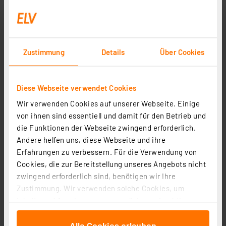
Knipex Electronic Super Knips Elektronik-
Zustimmung
Details
Über Cookies
Seitenschneider 78 13 125 mit Drahtklemme
Artikel-Nr. 081712
1
2
3
4
5
(1)
Diese Webseite verwendet Cookies
Wir verwenden Cookies auf unserer Webseite. Einige
21.25 CHF
von ihnen sind essentiell und damit für den Betrieb und
inkl. MwSt.
die Funktionen der Webseite zwingend erforderlich.
Informationen zu Versandkosten
Andere helfen uns, diese Webseite und ihre
Erfahrungen zu verbessern. Für die Verwendung von
Cookies, die zur Bereitstellung unseres Angebots nicht
zwingend erforderlich sind, benötigen wir Ihre
Zustimmung. Wir verwenden solche Cookies, um
Inhalte und Anzeigen zu personalisieren, Funktionen
für soziale Medien anbieten zu können und die Zugriffe
Alle Cookies erlauben
auf unsere Website zu analysieren. Außerdem geben