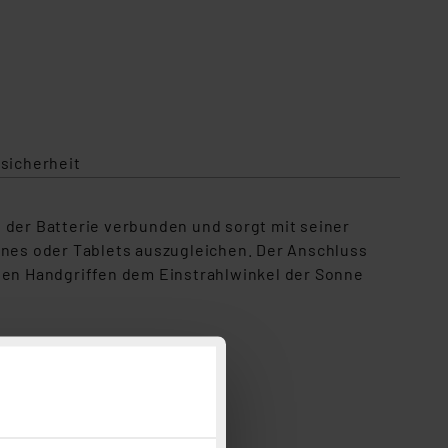
sicherheit
 der Batterie verbunden und sorgt mit seiner
nes oder Tablets auszugleichen. Der Anschluss
igen Handgriffen dem Einstrahlwinkel der Sonne