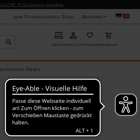
nd CHF 10 Gutschein erhalten
Services
zum Firmenkunden Shop
Karriere
Mein ELV
Merkzettel
Warenkorb
ortiments-Deals