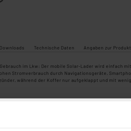
Downloads
Technische Daten
Angaben zur Produkt
Gebrauch im Lkw: Der mobile Solar-Lader wird einfach mit
hohen Stromverbrauch durch Navigationsgeräte, Smartpho
anzünder, während der Koffer nur aufgeklappt und mit wen
gekoffer
- oder Bootsbatterie