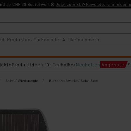
nd ab CHF 69 Bestellwert
Jetzt zum ELV-Newsletter anmelden u
jekte
Produktideen für Techniker
Neuheiten
Angebote
S
/
/
Solar-/ Windenergie
Balkonkraftwerke / Solar-Sets