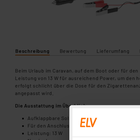
Beschreibung
Bewertung
Lieferumfang
Beim Urlaub im Caravan, auf dem Boot oder für den 
Leistung von 13 W für ausreichend Power, um den 
erfolgt schlicht über die Dose für den Zigaretten
angepasst wird.
Die Ausstattung im Überblick:
Aufklappbare Solareinheit im praktischen Tra
Für den Anschluss an die Caravan-, Pkw-, Lkw
Leistung: 13 W