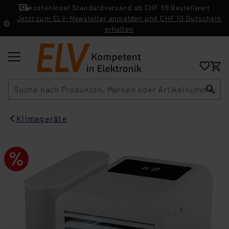
kostenloser Standardversand ab CHF 69 Bestellwert
Jetzt zum ELV-Newsletter anmelden und CHF 10 Gutschein
erhalten
Suche
Klimageräte