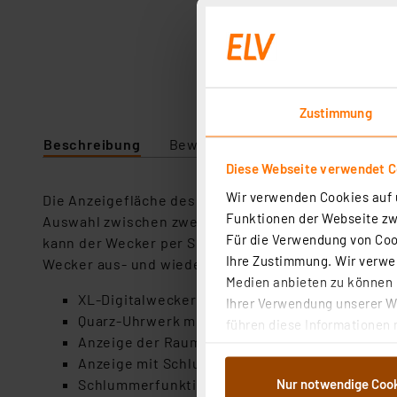
Zustimmung
Beschreibung
Bewertung
Lieferumfang
Diese Webseite verwendet C
Wir verwenden Cookies auf u
Die Anzeigefläche des Weckers ist stattliche 11 x 5
Funktionen der Webseite zwi
Auswahl zwischen zwei Weckzeiten macht das ständ
Für die Verwendung von Cook
kann der Wecker per Schiebeschalter die Wochenen
Ihre Zustimmung. Wir verwen
Wecker aus- und wieder anzuschalten.
Medien anbieten zu können u
XL-Digitalwecker mit großer Anzeigefläche, 11
Ihrer Verwendung unserer We
Quarz-Uhrwerk mit Kalender-/Datumsanzeige
führen diese Informationen 
Anzeige der Raumtemperatur (°C) und der relat
im Rahmen Ihrer Nutzung der
Anzeige mit Schlummertaste beleuchtbar, aut
dem Speichern und Abrufen 
Nur notwendige Coo
Schlummerfunktion
Weiterverarbeitung für die 