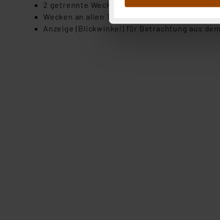
2 getrennte Weckzeiten einstellbar
Abs.1a DSG-VO) zu. Eine deta
Wecken an allen Tagen oder nur an Werktagen 
Button „Ablehnen oder Einst
Anzeige (Blickwinkel) für Betrachtung aus dem
ganz oder teilweise zustimm
anpassen oder widerrufen. 
Auswertung und Analyse bis 
dazu führen, dass die Einst
„Einige Drittanbieter verar
dieser Drittanbieter umfasst
Nähere Infos zu diesen Drit
Für die USA besteht kein A
Datenschutz nach EU-Standa
Daten in Überwachungsprogr
Unsere Kooperation mit dies
Kommission sowie einer eige
Daten, verbundenen Risiken
Impressum
|
Datenschutzer