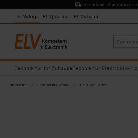
kostenloser Standardversa
ELVshop
ELVjournal
ELVwissen
Suche
Technik für Ihr Zuhause
Technik für Elektronik-Pro
/
/
Startseite
Sortiments-Deals
Haus und Garten​