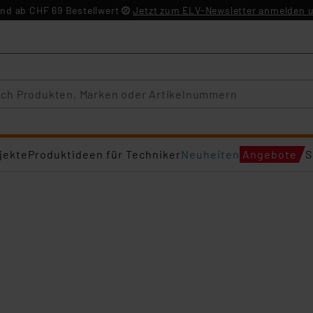
nd ab CHF 69 Bestellwert
Jetzt zum ELV-Newsletter anmelden u
jekte
Produktideen für Techniker
Neuheiten
Angebote
S