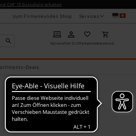
nd CHF 10 Gutschein erhalten
Services
zum Firmenkunden Shop
Karriere
Mein ELV
Merkzettel
Warenkorb
ortiments-Deals