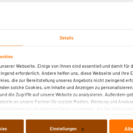
Details
Downloads
Technische Daten
Angaben zur Produkt
ookies
nserer Webseite. Einige von ihnen sind essentiell und damit für d
 cm groß, sie lässt sich angenehm beleuchten. Die Bedienun
ngend erforderlich. Andere helfen uns, diese Webseite und ihre 
ige Einstellen z. B. einer anderen Weckzeit bei abwechs
ies, die zur Bereitstellung unseres Angebots nicht zwingend erfo
den auslassen. Damit braucht man bei Start und Ende de
den solche Cookies, um Inhalte und Anzeigen zu personalisieren,
nd die Zugriffe auf unsere Website zu analysieren. Außerdem ge
 x 5 cm
bsite an unsere Partner für soziale Medien, Werbung und Analyse
möglicherweise mit weiteren Daten zusammen, die Sie ihnen berei
iven Luftfeuchte (rH)
 Dienste gesammelt haben. Indem Sie auf „Alle akzeptieren“ kli
omatisches Abschalten der Beleuchtung nach 10 s
von Informationen auf Ihrem gerät (§25 Abs.1 TTDSG) sowie der 
All
kies
Einstellungen
nachfolgend dargestellten bzw. die von Ihnen ausgewählten Verar