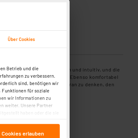
Über Cookies
sicherheit
en Betrieb und die
g und Einstellung ist einfach und intuitiv, und die
Erfahrungen zu verbessern.
elnden Schichten überflüssig. Ebenso komfortabel
rderlich sind, benötigen wir
s Wochenendes nicht mehr daran zu denken, den
 Funktionen für soziale
ben wir Informationen zu
n weiter. Unsere Partner
tgestellt haben oder die sie
cken, stimmen Sie sowohl
anschließenden
e Cookies erlauben
beitungszwecke (Art. 6