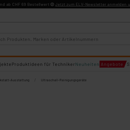
nd ab CHF 69 Bestellwert
Jetzt zum ELV-Newsletter anmelden u
jekte
Produktideen für Techniker
Neuheiten
Angebote
S
/
kstatt-Ausstattung
Ultraschall-Reinigungsgeräte