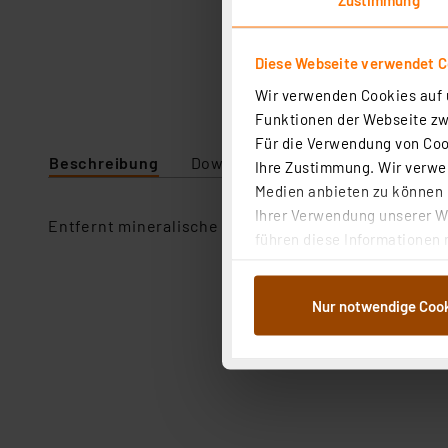
Diese Webseite verwendet C
Wir verwenden Cookies auf u
Funktionen der Webseite zwi
Für die Verwendung von Cook
Beschreibung
Downloads
Technische Daten
Ihre Zustimmung. Wir verwen
Medien anbieten zu können u
Ihrer Verwendung unserer We
Entfernt mineralische Rückstände sowie Flugrost. Fü
führen diese Informationen 
im Rahmen Ihrer Nutzung der
dem Speichern und Abrufen 
Nur notwendige Coo
Weiterverarbeitung für die 
Abs.1a DSG-VO) zu. Eine deta
Button „Ablehnen oder Einst
ganz oder teilweise zustimm
anpassen oder widerrufen. 
Auswertung und Analyse bis 