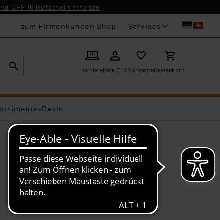
nd CHF 10 Gutschein erhalten
Services
zum Firmenkunden Shop
Karriere
Mein ELV
Merkzettel
Warenkorb
ortiments-Deals