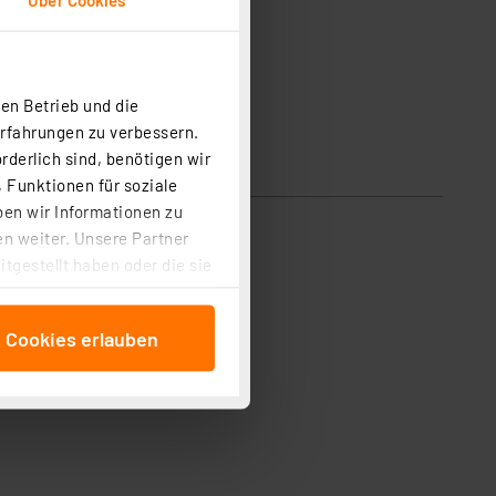
en Betrieb und die
Erfahrungen zu verbessern.
rderlich sind, benötigen wir
 Funktionen für soziale
ben wir Informationen zu
n weiter. Unsere Partner
tgestellt haben oder die sie
cken, stimmen Sie sowohl
anschließenden
e Cookies erlauben
beitungszwecke (Art. 6
 ist durch Klick auf den
 Cookies ablehnen oder ihr
 „Cookie Einstellungen“
tung dieser Daten zur
ser-Einstellungen können