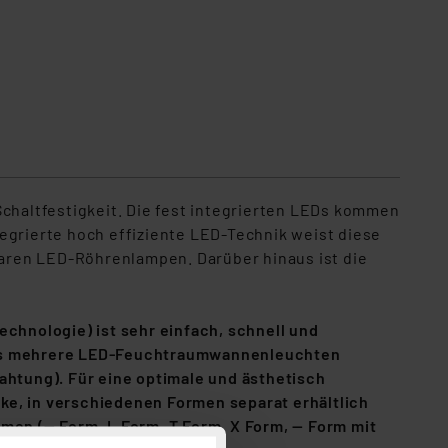
icht im Lieferumfang enthalten
haltfestigkeit. Die fest integrierten LEDs kommen
egrierte hoch effiziente LED-Technik weist diese
aren LED-Röhrenlampen. Darüber hinaus ist die
echnologie) ist sehr einfach, schnell und
dass mehrere LED-Feuchtraumwannenleuchten
htung). Für eine optimale und ästhetisch
ke, in verschiedenen Formen separat erhältlich
men (— Form, L Form, T Form, X Form, —
Form mit