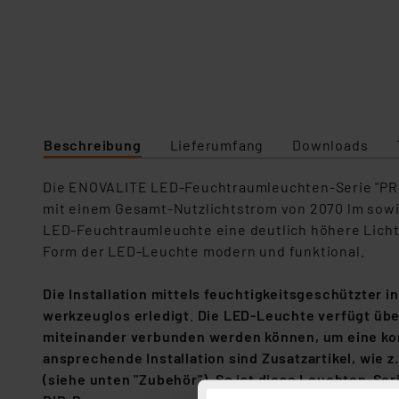
Beschreibung
Lieferumfang
Downloads
Die ENOVALITE LED-Feuchtraumleuchten-Serie "PRO"
mit einem Gesamt-Nutzlichtstrom von 2070 lm sowie 
LED-Feuchtraumleuchte eine deutlich höhere Licht
Form der LED-Leuchte modern und funktional.
Die Installation mittels feuchtigkeitsgeschützter 
werkzeuglos erledigt
.
Die LED-Leuchte verfügt üb
miteinander verbunden werden können, um eine kon
ansprechende Installation sind Zusatzartikel, wie
(siehe unten "Zubehör"). So ist diese Leuchten-Ser