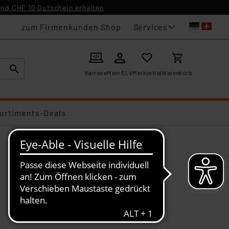
nd CHF 10 Gutschein erhalten
Services
zum Firmenkunden Shop
Karriere
Mein ELV
Merkzettel
Warenkorb
ortiments-Deals