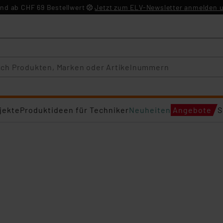
nd ab CHF 69 Bestellwert
Jetzt zum ELV-Newsletter anmelden u
jekte
Produktideen für Techniker
Neuheiten
Angebote
S