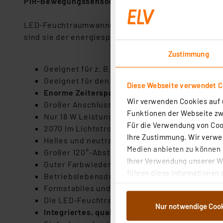
PIR-Bewegungssensor)
kombinierbar.
LED-Feuchtraumwannenleuchten sind sparsamer, erheb
sind sie der energiesparende Ersatz für die herkö
Zustimmung
Geeignet für z. B. Keller, Garagen, Dachbode
Geeignet für den Einsatz in feuchten und rau
Diese Webseite verwendet C
Enorme Zeitersparnis bei der Installation dan
Wir verwenden Cookies auf u
Großer Anschlussraum mit Klemmblock,
Durch
Funktionen der Webseite zwi
Nur 18 W Leistungsaufnahme
Für die Verwendung von Cook
2070 lm Lichtstrom, gute Lichtausbeute mit 1
Ihre Zustimmung. Wir verwen
Helles und neutralweißes Arbeitslicht mit 400
Medien anbieten zu können u
Großer 120°-Abstrahlwinkel
Ihrer Verwendung unserer We
Guter Farbwiedergabeindex mit 80 Ra
führen diese Informationen 
Betriebslebensdauer mit bis zu 50000 h, bis z
im Rahmen Ihrer Nutzung der
Formstabiles und witterungsbeständiges Kunst
dem Speichern und Abrufen 
Die LED-Feuchtraumwannenleuchte besteht au
Nur notwendige Coo
Weiterverarbeitung für die 
Integriertes, qualitatives OSRAM-Netzteil
Abs.1a DSG-VO) zu. Eine deta