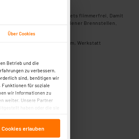
 flackerfrei und arbeiten stets flimmerfrei. Damit
 als auch beim Ersatz vorhandener Brennstellen.
Über Cookies
chuppen, Lagerräume, Waschraum, Werkstatt
en Betrieb und die
Erfahrungen zu verbessern.
rderlich sind, benötigen wir
 Funktionen für soziale
ben wir Informationen zu
n weiter. Unsere Partner
tgestellt haben oder die sie
cken, stimmen Sie sowohl
anschließenden
e Cookies erlauben
beitungszwecke (Art. 6
 ist durch Klick auf den