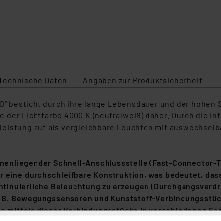
N
Technische Daten
Angaben zur Produktsicherheit
 besticht durch ihre lange Lebensdauer und der hohen Sc
der Lichtfarbe 4000 K (neutralweiß) daher. Durch die int
leistung auf als vergleichbare Leuchten mit auswechselb
innenliegender Schnell-Anschlussstelle (Fast-Connector-T
er eine durchschleifbare Konstruktion, was bedeutet, 
tinuierliche Beleuchtung zu erzeugen (Durchgangsverdra
 z. B. Bewegungssensoren und Kunststoff-Verbindungsstüc
ie mittels dieser Verbindungsstücke
in verschiedenen For