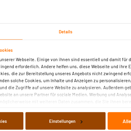
lich langlebiger, starten bei jeder Witterung sofort und
mmlichen Leuchtstoffröhren, sowohl bei Neuinstallationen
Details
n, Flure, Lagerhallen, Carport, Geräteschuppen, Gartens
en Umgebungen (IP65 / IK08)
ookies
k innovativer "Fast Connector Technologie"
nserer Webseite. Einige von ihnen sind essentiell und damit für d
gangsverdrahtung möglich
ngend erforderlich. Andere helfen uns, diese Webseite und ihre 
ies, die zur Bereitstellung unseres Angebots nicht zwingend erfo
15 lm/W
den solche Cookies, um Inhalte und Anzeigen zu personalisieren,
0 K
nd die Zugriffe auf unsere Website zu analysieren. Außerdem ge
bsite an unsere Partner für soziale Medien, Werbung und Analyse
möglicherweise mit weiteren Daten zusammen, die Sie ihnen berei
u 100000 Schaltzyklen
 Dienste gesammelt haben. Indem Sie auf „Alle akzeptieren“ kli
stoff-Gehäuse mit opalem Lichtaustritt (Kunststoff)
von Informationen auf Ihrem gerät (§25 Abs.1 TTDSG) sowie der 
s fest integrierten LEDs
All
kies
Einstellungen
nachfolgend dargestellten bzw. die von Ihnen ausgewählten Verar
illierte Auflistung der einzelnen Cookies nach Zweck und Anbieter