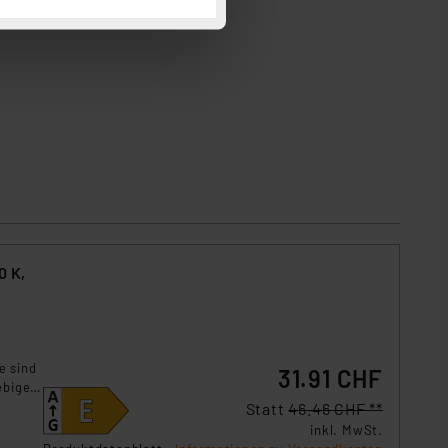
 Cookies ablehnen oder ihr
 „Cookie Einstellungen“
tung dieser Daten zur
ser-Einstellungen können
 erneut angezeigt wird.
Einbindung von Cookies
. 49 (1) lit. a DSGVO.
n der Datenschutzerklärung.
s Land mit unzureichendem
örden personenbezogene
0 K,
r Europäer bestehen.
ln der Europäischen
 Art der übermittelten
e sind
31.91 CHF
lebigem
Statt
46.46 CHF **
inkl. MwSt.