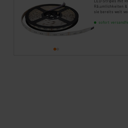
LED-Stripes mit RG
Rä,umlichkeiten &n
sie bereits weit v
Einheiten/Segment
sofort versandfe
Verfü,gung stehen