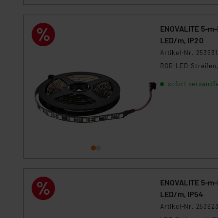
dieser Drittanbieter umfasst
Nähere Infos zu diesen Drit
ENOVALITE 5-m-L
Für die USA besteht kein A
LED/m, IP20
Datenschutz nach EU-Standa
Daten in Überwachungsprogr
Artikel-Nr. 253931
Unsere Kooperation mit dies
RGB-LED-Streifen, 
Kommission sowie einer eige
sofort versandfe
Daten, verbundenen Risiken
Impressum
|
Datenschutzer
ENOVALITE 5-m-LE
LED/m, IP54
Artikel-Nr. 25392