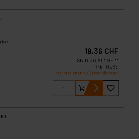
. 49 (1) lit. a DSGVO.
n der Datenschutzerklärung.
0
s Land mit unzureichendem
örden personenbezogene
r Europäer bestehen.
ln der Europäischen
tzbar
 Art der übermittelten
19.36 CHF
Statt
40.61 CHF **
inkl. MwSt.
Informationen zu Versandkosten
 60