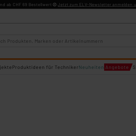
nd ab CHF 69 Bestellwert
Jetzt zum ELV-Newsletter anmelden u
jekte
Produktideen für Techniker
Neuheiten
Angebote
S