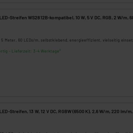
 daher ggf. auch die Verarbeitung Ihrer Daten in den USA gemäß Art
tanbietern und zu der jeweiligen Datenübermittlung erhalten Sie i
ED-Streifen WS2812B-kompatibel, 10 W, 5 V DC, RGB, 2 W/m, 6
ngemessenheitsbeschluss der EU. Dies bedeutet, dass die USA al
rds eingestuft wird. So besteht etwa das Risiko, dass US-Beh
ammen verarbeiten, ohne dass hiergegen Klagemöglichkeiten fü
en Dienstleistern stützt sich auf die Standarddatenschutzklause
5 Meter, 60 LEDs/m, selbstklebend, energieeffizient, vielseitig einse
nen Beurteilung der mit der Datenübermittlung, insbesondere der
rtig - Lieferzeit: 3-4 Werktage²
.“
klärung
D-Streifen, 13 W, 12 V DC, RGBW (6500 K), 2,6 W/m, 220 lm/m,
3