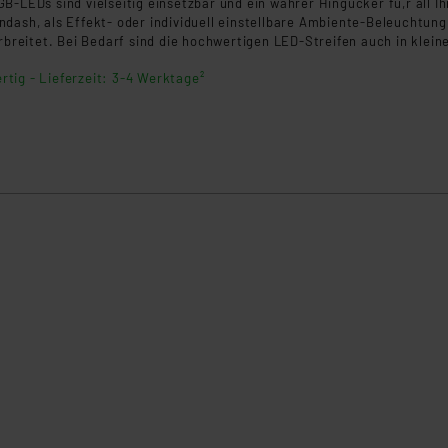
B-LEDs sind vielseitig einsetzbar und ein wahrer Hingucker fü,r all Ih
dash, als Effekt- oder individuell einstellbare Ambiente-Beleuchtung
erbreitet. Bei Bedarf sind die hochwertigen LED-Streifen auch in klein
e teilbar, sodass dem Anwender vielseitige Gestaltungsmö,glichkeite
rtig - Lieferzeit: 3-4 Werktage²
.