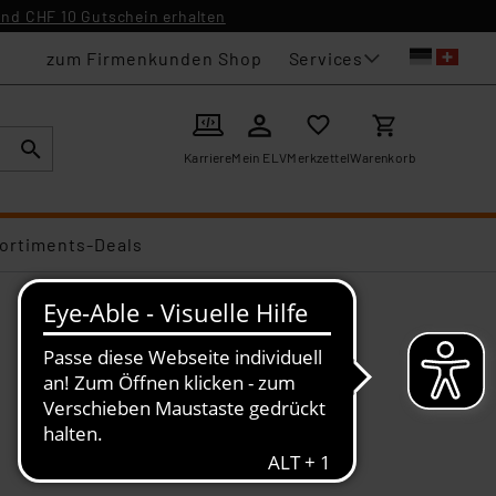
nd CHF 10 Gutschein erhalten
Services
zum Firmenkunden Shop
Karriere
Mein ELV
Merkzettel
Warenkorb
ortiments-Deals