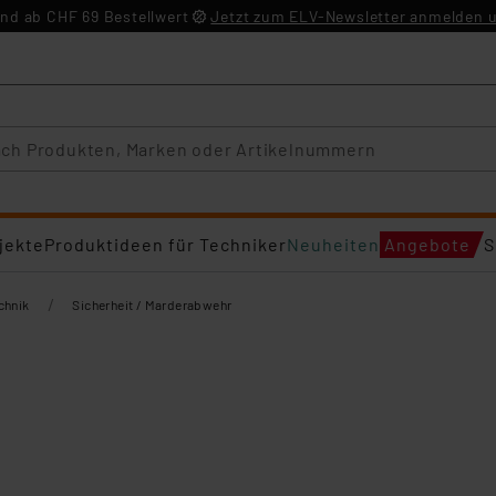
nd ab CHF 69 Bestellwert
Jetzt zum ELV-Newsletter anmelden u
jekte
Produktideen für Techniker
Neuheiten
Angebote
S
/
chnik
Sicherheit / Marderabwehr