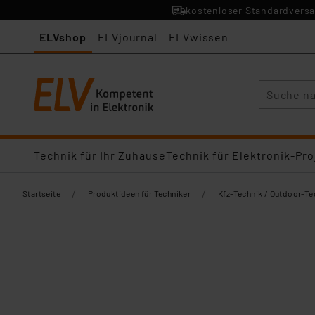
kostenloser Standardversa
ELVshop
ELVjournal
ELVwissen
Suche
Technik für Ihr Zuhause
Technik für Elektronik-Pro
/
/
Startseite
Produktideen für Techniker
Kfz-Technik / Outdoor-Te