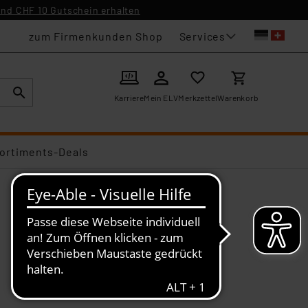
nd CHF 10 Gutschein erhalten
Services
zum Firmenkunden Shop
Karriere
Mein ELV
Merkzettel
Warenkorb
ortiments-Deals