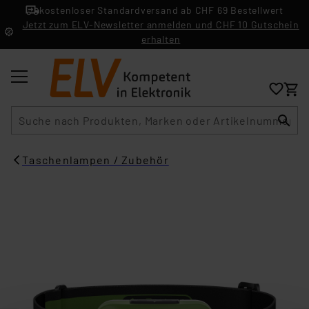
kostenloser Standardversand ab CHF 69 Bestellwert
Jetzt zum ELV-Newsletter anmelden und CHF 10 Gutschein
erhalten
Suche
Taschenlampen / Zubehör