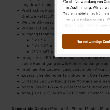
Für die Verwendung von Cook
angebracht und hält auch ruckeliger Fahrt sta
Ihre Zustimmung. Wir verwen
Praktisches Kugelgelenk für einen frei einst
Medien anbieten zu können u
Drehwinkel (360°) anbringen
Ihrer Verwendung unserer We
Weiche Silikonauflagen schützen das Smartph
führen diese Informationen 
Wiederaufladung erfolgt kabellos via 15-W-Ind
im Rahmen Ihrer Nutzung der
Ausgangsspannung- und Stromstärke:
dem Speichern und Abrufen 
5 V / 3 A
Nur notwendige Coo
Weiterverarbeitung für die 
9 V / 2,22 A
Abs.1a DSG-VO) zu. Eine deta
12 V / 1,67 A
Button „Ablehnen oder Einst
Integrierte LED-Funktionsanzeige in der Mitt
ganz oder teilweise zustimm
seine Beendigung sowie Fehlermeldungen an
anpassen oder widerrufen. 
Intelligenter Ladevorgang schont den Akku un
Auswertung und Analyse bis 
Zusätzliche Sicherheitsfunktionen: Überlad
dazu führen, dass die Einst
Einfache und werkzeugfreie Montage an einem 
Anschluss an 12/24-V-Zigarettenanzünder via
„Einige Drittanbieter verar
Abm. (B x H x T): 140 x 45 x 195 mm; Gewicht: 14
dieser Drittanbieter umfasst
Nähere Infos zu diesen Drit
Für die USA besteht kein A
Kompatible Geräte:
iPhone 12, iPhone 12 mini, iPhon