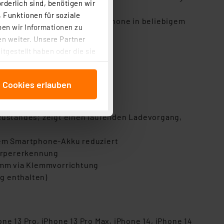
rderlich sind, benötigen wir
 Funktionen für soziale
tfläche lässt sich das Smartphone in beliebigem
ben wir Informationen zu
n weiter. Unsere Partner
tgestellt haben oder die sie
ginn entfällt völlig
cken, stimmen Sie sowohl
anschließenden
e Cookies erlauben
beitungszwecke (Art. 6
 ist durch Klick auf den
 Cookies ablehnen oder ihr
szustandes; zeigt einen laufenden Ladevorgang,
 „Cookie Einstellungen“
tung dieser Daten zur
lem Smartphone-Akku reduziert
ser-Einstellungen können
örpererkennung
 erneut angezeigt wird.
5 mm via Klemmvorrichtung
g enthalten)
Einbindung von Cookies
. 49 (1) lit. a DSGVO.
n der Datenschutzerklärung.
s Land mit unzureichendem
one 13 Pro, iPhone 13 Pro Max, iPhone 14, iPhone 14