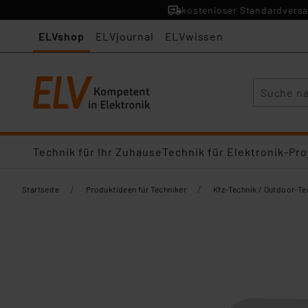
kostenloser Standardversa
ELVshop
ELVjournal
ELVwissen
Suche
Technik für Ihr Zuhause
Technik für Elektronik-Pro
/
/
Startseite
Produktideen für Techniker
Kfz-Technik / Outdoor-Te