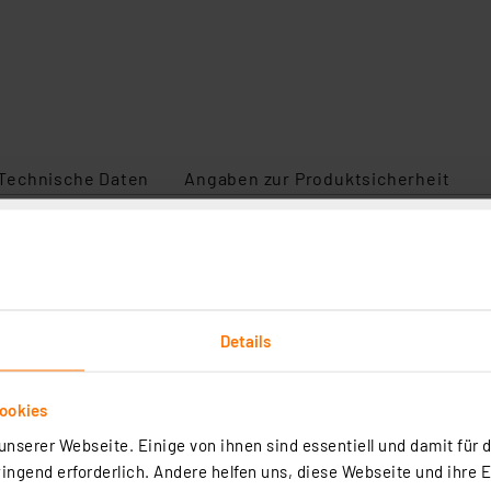
An
Technische Daten
Angaben zur Produktsicherheit
der Apple iPhones 12 und neuer zunutze, um sich äußerst p
Halterung an und sorgen damit nicht nur für eine sichere 
eist wird dieser Ladeprozess von einem mitgelieferten Kf
erkliche Wiederaufladung Ihres iPhones sichergestellt.
Details
Mobilgerät ganz einfach so aus, wie Sie es während der Fa
 Halterung anzubringen. Ideal bspw. für eine Verwendung a
ookies
nserer Webseite. Einige von ihnen sind essentiell und damit für d
kabellosen Aufladung von Apple iPhones (iPhone 12 oder n
ngend erforderlich. Andere helfen uns, diese Webseite und ihre 
rtphones während der Autofahrt; das iPhone wird durch d