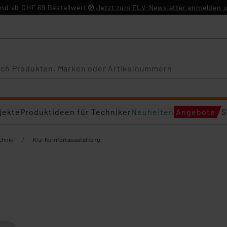
nd ab CHF 69 Bestellwert
Jetzt zum ELV-Newsletter anmelden u
jekte
Produktideen für Techniker
Neuheiten
Angebote
S
/
chnik
Kfz-Komfortausstattung