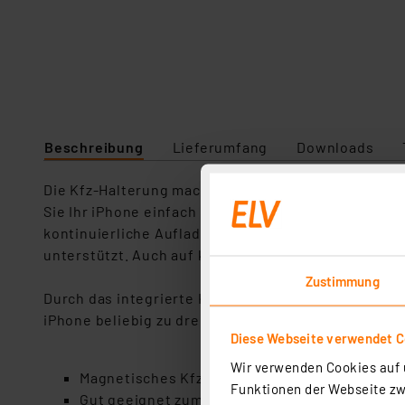
Beschreibung
Lieferumfang
Downloads
Die Kfz-Halterung macht sich die MagSafe-Funktion 
Sie Ihr iPhone einfach über den Magnetring an der 
kontinuierliche Aufladung während der Fahrt. Gesp
unterstützt. Auch auf kurzen Fahrten ist so eine m
Zustimmung
Durch das integrierte Kugelgelenk richten Sie Ihr 
iPhone beliebig zu drehen und es z. B. quer an der
Diese Webseite verwendet C
Wir verwenden Cookies auf u
Magnetisches Kfz-Ladegerät zur effizienten, 
Funktionen der Webseite zwi
Gut geeignet zum sicheren Anbringen des Sma