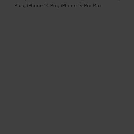
Datenschutz nach EU-Standa
Plus, iPhone 14 Pro, iPhone 14 Pro Max
Daten in Überwachungsprogr
Unsere Kooperation mit dies
Kommission sowie einer eige
Daten, verbundenen Risiken
Impressum
|
Datenschutzer