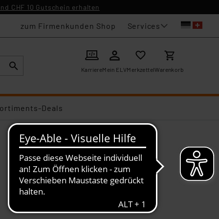
nd CHF 10 Gutschein erhalten
Services
zum Firmenkunden Shop
Karriere
Mein ELV
Merkzettel
Warenkorb
ortiments-Deals