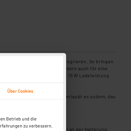
wendungsbeispiel Lüfterschlitz
raktisch in Ihr Cockpit zu integrieren. So bringen
und sichtbare Anbringung, sondern auch für eine
z-Ladeadapter, welcher bis zu 15 W Ladeleistung
Über Cookies
hrt benötigen. Der Magnetring erlaubt es zudem, das
ls Navigationsgerät.
en Betrieb und die
euer) via MagSafe-Ring
Erfahrungen zu verbessern.
en MagSafe-Magnetring stabil an der Halterung