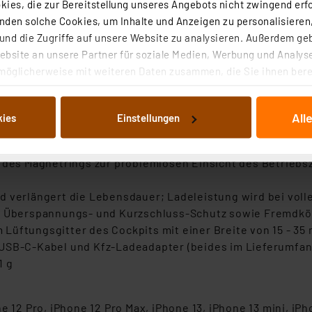
ies, die zur Bereitstellung unseres Angebots nicht zwingend erfo
nd
den solche Cookies, um Inhalte und Anzeigen zu personalisieren,
ellbaren Neigungswinkel der Halterung; dank runder Magne
nd die Zugriffe auf unsere Website zu analysieren. Außerdem ge
bsite an unsere Partner für soziale Medien, Werbung und Analyse
one bei Anbringung vor Kratzern und Beschädigungen
möglicherweise mit weiteren Daten zusammen, die Sie ihnen berei
uktionsladung; lästige Kabelhandhabung vor jedem Fahrtbe
 Dienste gesammelt haben. Indem Sie auf „Alle akzeptieren“ kli
von Informationen auf Ihrem gerät (§25 Abs.1 TTDSG) sowie der 
All
kies
Einstellungen
nachfolgend dargestellten bzw. die von Ihnen ausgewählten Verar
illierte Auflistung der einzelnen Cookies nach Zweck und Anbieter
ellungen“ abrufbar. Sie können die Verwendung nicht notwendiger
e des Magnetrings zur problemlosen Einsicht des Betrieb
en. Ihre erteilte Zustimmung können Sie jederzeit unter dem Link
Die Rechtmäßigkeit der Speicherung, Abrufung und Weiterverarbei
d verlängert die Lebensdauer; Ladeleistung wird bei vol
zum Zeitpunkt des Widerrufs bleibt hiervon unberührt. Ihre Brow
e-, Überspannungs- und Kurzschluss-Schutz sowie Fremdk
ellungen nicht längerfristig gespeichert werden und dieses Banner
Lüftungsgitter des Cockpits mit einer Breite von 15 - 3
 USB-C-Kabel und Kfz-Ladeadapter (beides im Lieferumfan
beiten personenbezogene Daten in den USA. Ihre Einwilligung zur 
1 g
 daher ggf. auch die Verarbeitung Ihrer Daten in den USA gemäß Art
tanbietern und zu der jeweiligen Datenübermittlung erhalten Sie i
ngemessenheitsbeschluss der EU. Dies bedeutet, dass die USA al
e 12 Pro, iPhone 12 Pro Max, iPhone 13, iPhone 13 mini, iPh