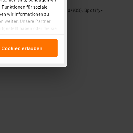
 Funktionen für soziale
 Smartphone/Tablet (Android/iOS), Spotify-
ben wir Informationen zu
n weiter. Unsere Partner
tgestellt haben oder die sie
cken, stimmen Sie sowohl
anschließenden
e Cookies erlauben
beitungszwecke (Art. 6
 ist durch Klick auf den
 Cookies ablehnen oder ihr
 „Cookie Einstellungen“
tung dieser Daten zur
ser-Einstellungen können
 erneut angezeigt wird.
Einbindung von Cookies
. 49 (1) lit. a DSGVO.
n der Datenschutzerklärung.
s Land mit unzureichendem