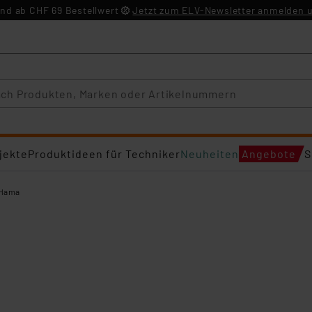
nd ab CHF 69 Bestellwert
Jetzt zum ELV-Newsletter anmelden u
jekte
Produktideen für Techniker
Neuheiten
Angebote
S
Hama