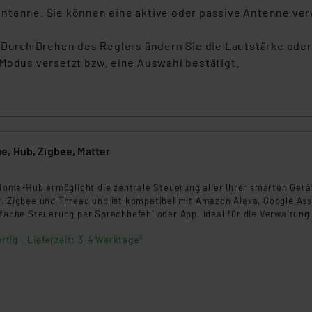
rds eingestuft wird. So besteht etwa das Risiko, dass US-Beh
Antenne. Sie können eine aktive oder passive Antenne ve
ammen verarbeiten, ohne dass hiergegen Klagemöglichkeiten fü
en Dienstleistern stützt sich auf die Standarddatenschutzklause
. Durch Drehen des Reglers ändern Sie die Lautstärke ode
nen Beurteilung der mit der Datenübermittlung, insbesondere der
Modus versetzt bzw. eine Auswahl bestätigt.
.“
klärung
, Hub, Zigbee, Matter
4
me-Hub ermöglicht die zentrale Steuerung aller Ihrer smarten Gerä
r, Zigbee und Thread und ist kompatibel mit Amazon Alexa, Google Ass
nfache Steuerung per Sprachbefehl oder App. Ideal für die Verwaltung
Ihres Smart Homes.
rtig - Lieferzeit: 3-4 Werktage²