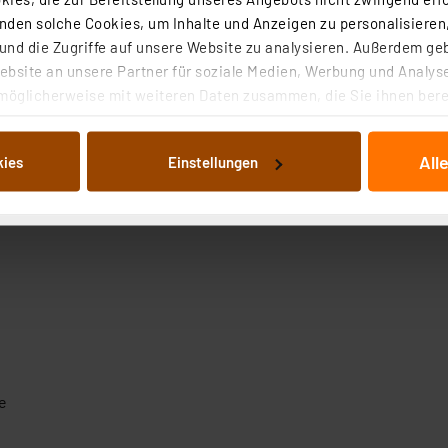
rm-Speicherplätze mit unabhängigen Weckmodi)
den solche Cookies, um Inhalte und Anzeigen zu personalisieren,
icher Produkteigenschaften: Internetanschluss mit WLAN,
nd die Zugriffe auf unsere Website zu analysieren. Außerdem ge
e App UNDOK
bsite an unsere Partner für soziale Medien, Werbung und Analyse
möglicherweise mit weiteren Daten zusammen, die Sie ihnen berei
er 0,7 W im Stand-By
 Dienste gesammelt haben. Indem Sie auf „Alle akzeptieren“ kli
Batterie (im Lieferumfang enthalten)
von Informationen auf Ihrem gerät (§25 Abs.1 TTDSG) sowie der 
3560 g
All
kies
Einstellungen
nachfolgend dargestellten bzw. die von Ihnen ausgewählten Verar
illierte Auflistung der einzelnen Cookies nach Zweck und Anbieter
ellungen“ abrufbar. Sie können die Verwendung nicht notwendiger
en. Ihre erteilte Zustimmung können Sie jederzeit unter dem Link
Die Rechtmäßigkeit der Speicherung, Abrufung und Weiterverarbei
zum Zeitpunkt des Widerrufs bleibt hiervon unberührt. Ihre Brow
ellungen nicht längerfristig gespeichert werden und dieses Banner
beiten personenbezogene Daten in den USA. Ihre Einwilligung zur 
 daher ggf. auch die Verarbeitung Ihrer Daten in den USA gemäß Art
e
tanbietern und zu der jeweiligen Datenübermittlung erhalten Sie i
ngemessenheitsbeschluss der EU. Dies bedeutet, dass die USA al