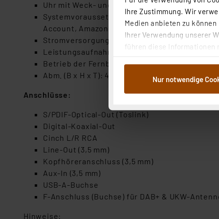
Uhr mit Weck- und Schlummerfunktion (2 Ala
Ihre Zustimmung. Wir verwen
Systemvoraussetzungen für die Nutzung sämtl
Medien anbieten zu können u
Account, Amazon-Music-Account, kostenlos
Ihrer Verwendung unserer We
Stromversorgung: 100-240 V AC ~ 50/60 Hz
führen diese Informationen 
Leistungsaufnahme: max. 15 W im Betrieb; unt
im Rahmen Ihrer Nutzung der
Betrieb der Fernbedienung über 2x AAA/Micro-
dem Speichern und Abrufen 
Abm. (B x H x T): 430 x 70 x 300 mm; Gewicht: 
Nur notwendige Coo
Weiterverarbeitung für die 
Abs.1a DSG-VO) zu. Eine deta
Anschlüsse:
Button „Ablehnen oder Einst
S/PDIF-Optical-Out (Toslink)
ganz oder teilweise zustimm
Digital-Koaxial-Out
anpassen oder widerrufen. 
Cinch L/R RCA
Auswertung und Analyse bis 
Line-Out (3,5 mm)
dazu führen, dass die Einst
Kopfhöreranschluss (3,5 mm)
Aux-In (3,5 mm)
„Einige Drittanbieter verar
USB-A-Buchse
dieser Drittanbieter umfasst
F-Anschluss (Buchse) für DAB+ & UKW-Antenn
Nähere Infos zu diesen Drit
Für die USA besteht kein A
Hinweise: