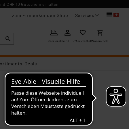
nd CHF 10 Gutschein erhalten
Services
zum Firmenkunden Shop
Karriere
Mein ELV
Merkzettel
Warenkorb
ortiments-Deals