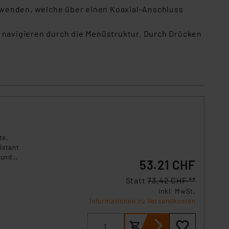
örden personenbezogene
rwenden, welche über einen Koaxial-Anschluss
r Europäer bestehen.
ln der Europäischen
r navigieren durch die Menüstruktur. Durch Drücken
 Art der übermittelten
te.
istant
 und
53.21 CHF
Statt
73.42 CHF **
inkl. MwSt.
Informationen zu Versandkosten