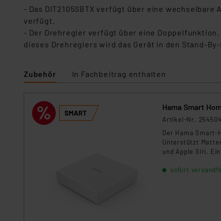
Datenschutz nach EU-Standa
- Das DIT2105SBTX verfügt über eine wechselbare 
Daten in Überwachungsprogr
verfügt.
Unsere Kooperation mit dies
- Der Drehregler verfügt über eine Doppelfunktion
Kommission sowie einer eige
dieses Drehreglers wird das Gerät in den Stand-By-
Daten, verbundenen Risiken
Zubehör
In Fachbeitrag enthalten
Impressum
|
Datenschutzer
Hama Smart Home
Artikel-Nr. 25450
Der Hama Smart-Ho
Unterstützt Matte
und Apple Siri. Ei
Automatisierung 
sofort versandfe