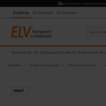
kostenloser Standardversa
ELVshop
ELVjournal
ELVwissen
Suche
Technik für Ihr Zuhause
Technik für Elektronik-Pro
/
/
/
Startseite
Technik für Ihr Zuhause
Smart Home Systeme