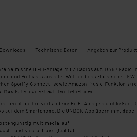
Downloads
Technische Daten
Angaben zur Produkt
e heimische Hi-Fi-Anlage mit 3 Radios auf: DAB+ Radio in 
onen und Podcasts aus aller Welt und das klassische UKW
schen Spotify-Connect -sowie Amazon-Music-Funktion strea
. Musiktiteln direkt auf den Hi-Fi-Tuner.
rät leicht an Ihre vorhandene Hi-Fi-Anlage anschließen. 
p auf dem Smartphone. Die UNDOK-App übernimmt dabei n
ostengünstig multimedial auf
usch- und knisterfreier Qualität