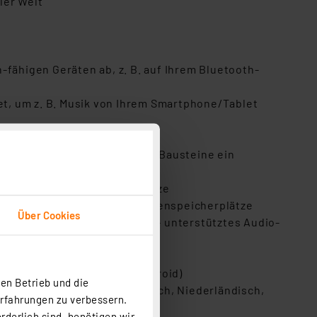
ler Welt
h-fähigen Geräten ab, z. B. auf Ihrem Bluetooth-
let, um z. B. Musik von Ihrem Smartphone/Tablet
nsor
 nahtlos in bestehende Hi-Fi-Bausteine ein
unt; 8 Favoritenspeicherplätze
ount erforderlich); 10 Favoritenspeicherplätze
Über Cookies
tte, MP3-Player u. v. m.) ab - unterstütztes Audio-
rtphone-App für iOS und Android)
en Betrieb und die
Schwedisch, Türkisch, Polnisch, Niederländisch,
Erfahrungen zu verbessern.
rderlich sind, benötigen wir