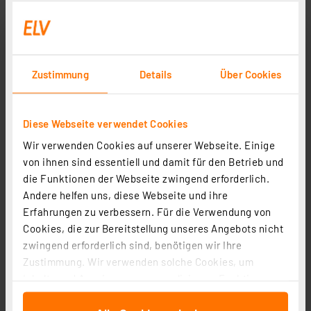
Zustimmung
Details
Über Cookies
Diese Webseite verwendet Cookies
Wir verwenden Cookies auf unserer Webseite. Einige
Homematic IP Smart Home Bewegungsmelder mit
von ihnen sind essentiell und damit für den Betrieb und
Dämmerungssensor – außen, HmIP-SMO-2
die Funktionen der Webseite zwingend erforderlich.
Andere helfen uns, diese Webseite und ihre
Artikel-Nr. 156203
Erfahrungen zu verbessern. Für die Verwendung von
1
2
3
4
5
(4)
Cookies, die zur Bereitstellung unseres Angebots nicht
zwingend erforderlich sind, benötigen wir Ihre
77.40 CHF
Zustimmung. Wir verwenden solche Cookies, um
inkl. MwSt.
Inhalte und Anzeigen zu personalisieren, Funktionen
Informationen zu Versandkosten
für soziale Medien anbieten zu können und die Zugriffe