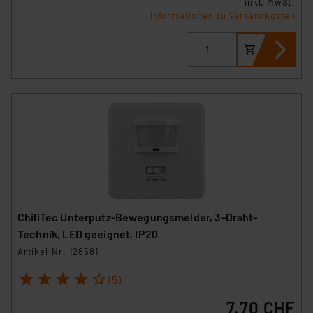
inkl. MwSt.
Link „Cookie Einstellungen“ anpassen oder widerrufen.
Informationen zu Versandkosten
Die Rechtmäßigkeit der Speicherung, Abrufung und
Weiterverarbeitung dieser Daten zur Auswertung und
Analyse bis zum Zeitpunkt des Widerrufs bleibt hiervon
unberührt. Ihre Browser-Einstellungen können dazu
führen, dass die Einstellungen nicht längerfristig
gespeichert werden und dieses Banner erneut
angezeigt wird.
„Einige Drittanbieter verarbeiten personenbezogene
Daten in den USA. Ihre Einwilligung zur Einbindung von
Cookies dieser Drittanbieter umfasst daher ggf. auch
die Verarbeitung Ihrer Daten in den USA gemäß Art. 49
ChiliTec Unterputz-Bewegungsmelder, 3-Draht-
(1) lit. a DSGVO. Nähere Infos zu diesen Drittanbietern
Technik, LED geeignet, IP20
und zu der jeweiligen Datenübermittlung erhalten Sie in
Artikel-Nr. 128581
der Datenschutzerklärung. Für die USA besteht kein
Angemessenheitsbeschluss der EU. Dies bedeutet,
1
2
3
4
5
(5)
dass die USA als Land mit unzureichendem
7.70 CHF
Datenschutz nach EU-Standards eingestuft wird. So