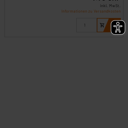
besteht etwa das Risiko, dass US-Behörden
inkl. MwSt.
Informationen zu Versandkosten
personenbezogene Daten in
Überwachungsprogrammen verarbeiten, ohne dass
hiergegen Klagemöglichkeiten für Europäer bestehen.
Unsere Kooperation mit diesen Dienstleistern stützt
sich auf die Standarddatenschutzklauseln der
Europäischen Kommission sowie einer eigenen
Beurteilung der mit der Datenübermittlung,
insbesondere der Art der übermittelten Daten,
verbundenen Risiken.“
Impressum
|
Datenschutzerklärung