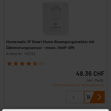
Homematic IP Smart Home Bewegungsmelder mit
Dämmerungssensor – innen, HmIP-SMI
Artikel-Nr. 142722
1
2
3
4
5
(11)
48.36 CHF
inkl. MwSt.
Informationen zu Versandkosten