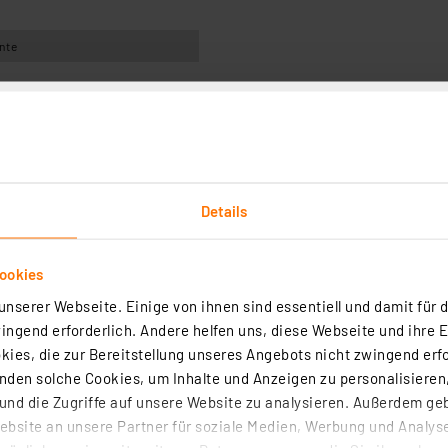
nte
Downloads
Technische Daten
Details
-Leuchte präzise auf den zu beleuchtenden Bereich ausg
en Lichtstrom von 680 lm und sind mit 25.000 Stunden se
s Aluminium mit Schutzglasscheibe. Das ausreichend lang
ookies
nserer Webseite. Einige von ihnen sind essentiell und damit für d
ngend erforderlich. Andere helfen uns, diese Webseite und ihre 
80 lm, nicht dimmbar
ies, die zur Bereitstellung unseres Angebots nicht zwingend erfo
den solche Cookies, um Inhalte und Anzeigen zu personalisieren,
hwenkbar
nd die Zugriffe auf unsere Website zu analysieren. Außerdem ge
bsite an unsere Partner für soziale Medien, Werbung und Analyse