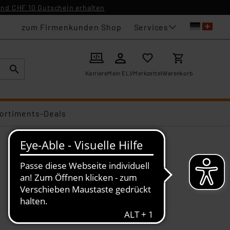
nd CHF 10 Gutschein erhalten
Services
zum Firmenkunden Shop
Karriere
Mein ELV
Merkzettel
Warenkorb
ortiments-Deals