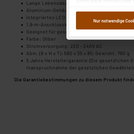
führen diese Informationen 
Lange Lebensdauer, bis zu 25.000 h
im Rahmen Ihrer Nutzung der
Aluminium-Gehäuse mit klarer Schutzglassch
dem Speichern und Abrufen 
Integriertes LED-Vorschaltgerät
Nur notwendige Coo
Weiterverarbeitung für die 
1,8-m-Anschlusskabel und Eurostecker mit Kip
Abs.1a DSG-VO) zu. Eine deta
Geeignet für geschützte Innenräume, IP20
Button „Ablehnen oder Einst
Farbe: Silber
ganz oder teilweise zustimm
Stromversorgung: 220 - 240V AC
anpassen oder widerrufen. 
Abm. (B x H x T): 580 x 35 x 85; Gewicht: 760 g
Auswertung und Analyse bis 
5 Jahre Herstellergarantie (Die gesetzlichen
dazu führen, dass die Einst
Inanspruchnahme der gesetzlichen Gewährleis
Die Garantiebestimmungen zu diesem Produkt finde
„Einige Drittanbieter verar
dieser Drittanbieter umfasst
Nähere Infos zu diesen Drit
Für die USA besteht kein A
Datenschutz nach EU-Standa
Daten in Überwachungsprogr
Unsere Kooperation mit dies
Kommission sowie einer eige