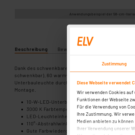
Anwendungsbeispiel der 58-cm-Varia
Beschreibung
Bewertung
Lieferumfang
Zustimmung
Dank des schwenkbaren LED-Einsatzes kann die LED
schwenkbar). 60 warmweiße SMD-LEDs sorgen für ein
Unterbauleuchte durch das hochwertige Gehäuse au
Diese Webseite verwendet C
Montage.
Wir verwenden Cookies auf u
Funktionen der Webseite zwi
10-W-LED-Unterbauleuchte mit 60 SMD-LEDs, 6
Für die Verwendung von Cook
3000 K Farbtemperatur, warmweiß
Ihre Zustimmung. Wir verwen
LED-Leuchteinheit zwischen 35° und 120° sc
Medien anbieten zu können u
110°-Abstrahlwinkel
Ihrer Verwendung unserer We
Gute Farbwiedergabe mit 80 Ra