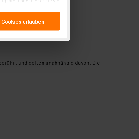
tgestellt haben oder die sie
cken, stimmen Sie sowohl
anschließenden
e Cookies erlauben
beitungszwecke (Art. 6
 ist durch Klick auf den
 Cookies ablehnen oder ihr
 „Cookie Einstellungen“
tung dieser Daten zur
ser-Einstellungen können
berührt und gelten unabhängig davon. Die
 erneut angezeigt wird.
Einbindung von Cookies
. 49 (1) lit. a DSGVO.
n der Datenschutzerklärung.
s Land mit unzureichendem
örden personenbezogene
r Europäer bestehen.
ln der Europäischen
 Art der übermittelten