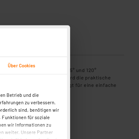
Über Cookies
erichtet werden (zwischen 35° und 120°
hr langlebig. Abgerundet wird die praktische
e 1,8-m-Anschlusskabel sorgt für eine einfache
en Betrieb und die
Erfahrungen zu verbessern.
rderlich sind, benötigen wir
 Funktionen für soziale
ben wir Informationen zu
n weiter. Unsere Partner