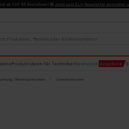
nd ab CHF 69 Bestellwert
Jetzt zum ELV-Newsletter anmelden u
jekte
Produktideen für Techniker
Neuheiten
Angebote
S
/
euchtung / Wohnraumleuchten
Unterbauleuchten