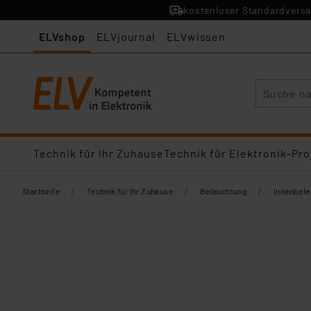
kostenloser Standardversa
ELVshop
ELVjournal
ELVwissen
Suche
Technik für Ihr Zuhause
Technik für Elektronik-Pro
/
/
/
Startseite
Technik für Ihr Zuhause
Beleuchtung
Innenbel