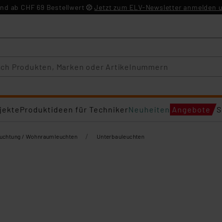
nd ab CHF 69 Bestellwert
Jetzt zum ELV-Newsletter anmelden u
jekte
Produktideen für Techniker
Neuheiten
Angebote
S
/
euchtung / Wohnraumleuchten
Unterbauleuchten