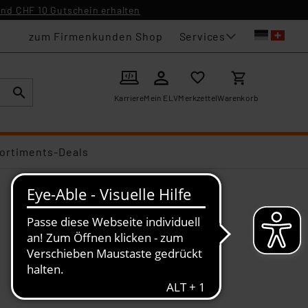
nd CHF 10 Gutschein erhalten
Services
zum Firmenkunden Shop
Karriere
Mein ELV
Merkzettel
Warenkorb
ortiments-Deals