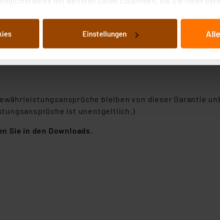
möglicherweise mit weiteren Daten zusammen, die Sie ihnen berei
 Dienste gesammelt haben. Indem Sie auf „Alle akzeptieren“ kli
eibe
von Informationen auf Ihrem gerät (§25 Abs.1 TTDSG) sowie der 
All
kies
Einstellungen
nachfolgend dargestellten bzw. die von Ihnen ausgewählten Verar
pschalter (Ein/Aus)
illierte Auflistung der einzelnen Cookies nach Zweck und Anbieter
ellungen“ abrufbar. Sie können die Verwendung nicht notwendiger
en. Ihre erteilte Zustimmung können Sie jederzeit unter dem Link
Die Rechtmäßigkeit der Speicherung, Abrufung und Weiterverarbei
zum Zeitpunkt des Widerrufs bleibt hiervon unberührt. Ihre Brow
 Gewährleistungsansprüche bleiben von dieser Garantie un
ellungen nicht längerfristig gespeichert werden und dieses Banner
tungsansprüche ist unentgeltlich.)
n Sie in den Downloads.
beiten personenbezogene Daten in den USA. Ihre Einwilligung zur 
 daher ggf. auch die Verarbeitung Ihrer Daten in den USA gemäß Art
tanbietern und zu der jeweiligen Datenübermittlung erhalten Sie i
ngemessenheitsbeschluss der EU. Dies bedeutet, dass die USA al
rds eingestuft wird. So besteht etwa das Risiko, dass US-Beh
ammen verarbeiten, ohne dass hiergegen Klagemöglichkeiten fü
en Dienstleistern stützt sich auf die Standarddatenschutzklause
nen Beurteilung der mit der Datenübermittlung, insbesondere der