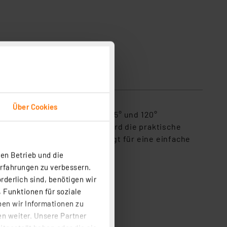
dungsbeispiel der 58-cm-Variante
sicherheit
Über Cookies
erichtet werden (zwischen 35° und 120°
hr langlebig. Abgerundet wird die praktische
e 1,8-m-Anschlusskabel sorgt für eine einfache
en Betrieb und die
Erfahrungen zu verbessern.
rderlich sind, benötigen wir
 Funktionen für soziale
ben wir Informationen zu
n weiter. Unsere Partner