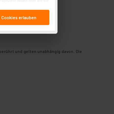
tgestellt haben oder die sie
cken, stimmen Sie sowohl
anschließenden
e Cookies erlauben
beitungszwecke (Art. 6
 ist durch Klick auf den
 Cookies ablehnen oder ihr
 „Cookie Einstellungen“
tung dieser Daten zur
ser-Einstellungen können
berührt und gelten unabhängig davon. Die
 erneut angezeigt wird.
Einbindung von Cookies
. 49 (1) lit. a DSGVO.
n der Datenschutzerklärung.
s Land mit unzureichendem
örden personenbezogene
r Europäer bestehen.
ln der Europäischen
 Art der übermittelten