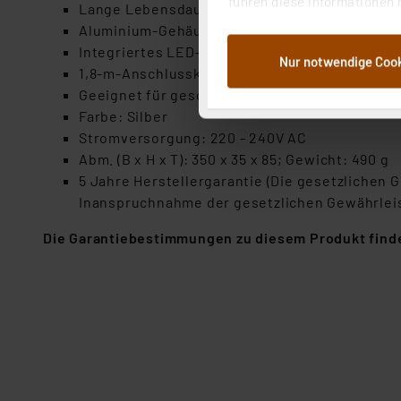
führen diese Informationen 
Lange Lebensdauer, bis zu 25.000 h
im Rahmen Ihrer Nutzung der
Aluminium-Gehäuse mit klarer Schutzglassch
dem Speichern und Abrufen 
Integriertes LED-Vorschaltgerät
Nur notwendige Coo
Weiterverarbeitung für die 
1,8-m-Anschlusskabel und Eurostecker mit Kip
Abs.1a DSG-VO) zu. Eine deta
Geeignet für geschützte Innenräume, IP20
Button „Ablehnen oder Einst
Farbe: Silber
ganz oder teilweise zustimm
Stromversorgung: 220 - 240V AC
anpassen oder widerrufen. 
Abm. (B x H x T): 350 x 35 x 85; Gewicht: 490 g
Auswertung und Analyse bis 
5 Jahre Herstellergarantie (Die gesetzlichen
dazu führen, dass die Einst
Inanspruchnahme der gesetzlichen Gewährleis
Die Garantiebestimmungen zu diesem Produkt finde
„Einige Drittanbieter verar
dieser Drittanbieter umfasst
Nähere Infos zu diesen Drit
Für die USA besteht kein A
Datenschutz nach EU-Standa
Daten in Überwachungsprogr
Unsere Kooperation mit dies
Kommission sowie einer eige