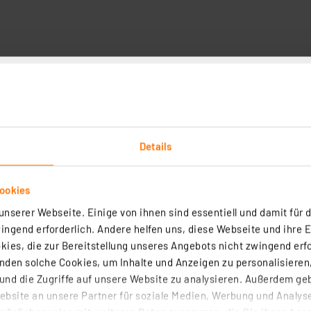
Anwen
Downloads
Technische Daten
Angaben zur Produkt
Details
-Leuchte präzise auf den zu beleuchtenden Bereich ausg
en Lichtstrom von 370 lm und sind mit 25.000 Stunden se
s Aluminium mit Schutzglasscheibe. Das ausreichend lang
ookies
nserer Webseite. Einige von ihnen sind essentiell und damit für d
ngend erforderlich. Andere helfen uns, diese Webseite und ihre 
70 lm, nicht dimmbar
ies, die zur Bereitstellung unseres Angebots nicht zwingend erfo
den solche Cookies, um Inhalte und Anzeigen zu personalisieren,
hwenkbar
nd die Zugriffe auf unsere Website zu analysieren. Außerdem ge
bsite an unsere Partner für soziale Medien, Werbung und Analyse