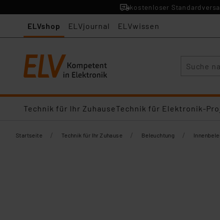
kostenloser Standardversa
ELVshop
ELVjournal
ELVwissen
Suche
Technik für Ihr Zuhause
Technik für Elektronik-Pro
/
/
/
Startseite
Technik für Ihr Zuhause
Beleuchtung
Innenbel