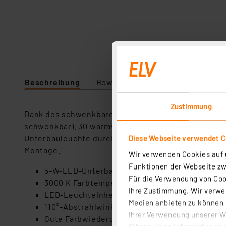
Beschreibung
Bewertung
Lieferumfang
Zustimmung
Dank des schwenkbaren LED-Einsatzes kann die LED
schwenkbar). 30 warmweiße SMD-LEDs sorgen für ein
Unterbauleuchte durch das hochwertige Gehäuse au
Diese Webseite verwendet C
Montage.
Wir verwenden Cookies auf u
Funktionen der Webseite zwi
5-W-LED-Unterbauleuchte mit 30 SMD-LEDs, 3
Für die Verwendung von Cook
3000 K Farbtemperatur, warmweiß
Ihre Zustimmung. Wir verwen
LED-Leuchteinheit zwischen 35° und 120° sc
Medien anbieten zu können u
110°-Abstrahlwinkel
Ihrer Verwendung unserer We
Gute Farbwiedergabe mit 80 Ra