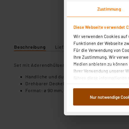
Zustimmung
Diese Webseite verwendet C
Wir verwenden Cookies auf u
Funktionen der Webseite zwi
Beschreibung
Lieferumfang
Downloads
Für die Verwendung von Cook
Ihre Zustimmung. Wir verwen
Medien anbieten zu können u
Set mit Aderendhülsen, sortiert, von 0,5 bis 2,5 m
Ihrer Verwendung unserer We
Handliche und durchsichtige Streudose
führen diese Informationen 
Drehbarer Deckel mit Öffnung zur Entnahme e
im Rahmen Ihrer Nutzung der
Format: ø 90 mm, Höhe 44 mm
dem Speichern und Abrufen 
Nur notwendige Coo
Weiterverarbeitung für die 
Abs.1a DSG-VO) zu. Eine deta
Button „Ablehnen oder Einst
ganz oder teilweise zustimm
anpassen oder widerrufen. 