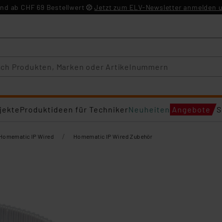
nd ab CHF 69 Bestellwert
Jetzt zum ELV-Newsletter anmelden u
jekte
Produktideen für Techniker
Neuheiten
Angebote
S
/
Homematic IP Wired
Homematic IP Wired Zubehör