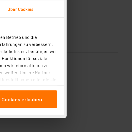
Über Cookies
en Betrieb und die
Erfahrungen zu verbessern.
rderlich sind, benötigen wir
 Funktionen für soziale
ben wir Informationen zu
n weiter. Unsere Partner
tgestellt haben oder die sie
cken, stimmen Sie sowohl
anschließenden
e Cookies erlauben
beitungszwecke (Art. 6
 ist durch Klick auf den
 Cookies ablehnen oder ihr
 „Cookie Einstellungen“
tung dieser Daten zur