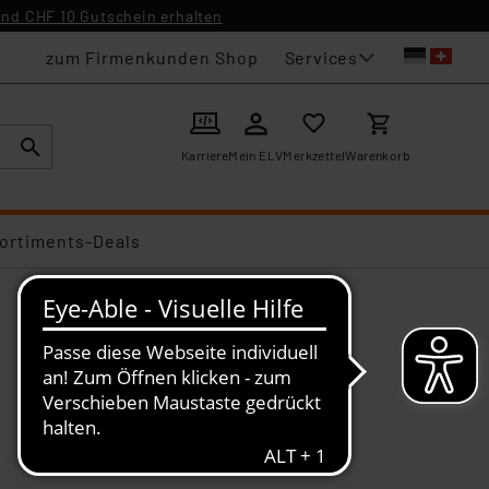
nd CHF 10 Gutschein erhalten
Services
zum Firmenkunden Shop
Karriere
Mein ELV
Merkzettel
Warenkorb
ortiments-Deals