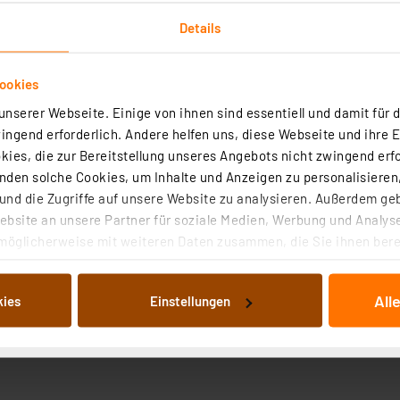
Details
ookies
nserer Webseite. Einige von ihnen sind essentiell und damit für d
ngend erforderlich. Andere helfen uns, diese Webseite und ihre 
Technische Daten
ies, die zur Bereitstellung unseres Angebots nicht zwingend erfo
den solche Cookies, um Inhalte und Anzeigen zu personalisieren,
nd die Zugriffe auf unsere Website zu analysieren. Außerdem ge
m², in praktischer Kunststoff-Runddose
bsite an unsere Partner für soziale Medien, Werbung und Analyse
möglicherweise mit weiteren Daten zusammen, die Sie ihnen berei
inzelner Aderendhülsen
 Dienste gesammelt haben. Indem Sie auf „Alle akzeptieren“ kli
von Informationen auf Ihrem gerät (§25 Abs.1 TTDSG) sowie der 
All
kies
Einstellungen
nachfolgend dargestellten bzw. die von Ihnen ausgewählten Verar
illierte Auflistung der einzelnen Cookies nach Zweck und Anbieter
ellungen“ abrufbar. Sie können die Verwendung nicht notwendiger
en. Ihre erteilte Zustimmung können Sie jederzeit unter dem Link
Die Rechtmäßigkeit der Speicherung, Abrufung und Weiterverarbei