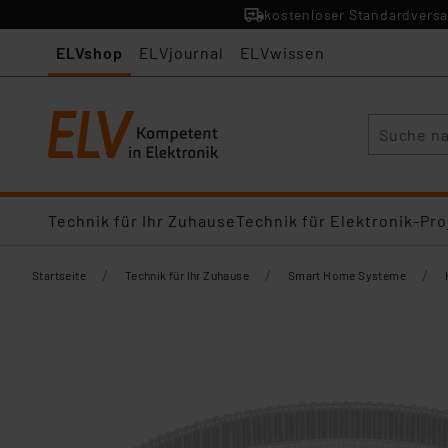
kostenloser Standardversa
ELVshop
ELVjournal
ELVwissen
Suche
Technik für Ihr Zuhause
Technik für Elektronik-Pro
/
/
/
Startseite
Technik für Ihr Zuhause
Smart Home Systeme