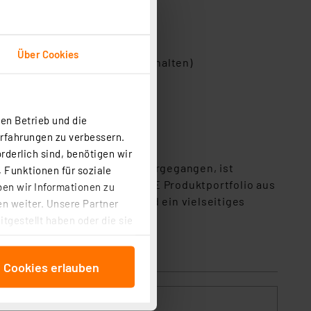
Über Cookies
aterial im Lieferumfang enthalten)
en Betrieb und die
Erfahrungen zu verbessern.
rderlich sind, benötigen wir
 Allgemeinbeleuchtung hervorgegangen, ist
 Funktionen für soziale
teht das innovative LEDVANCE Produktportfolio aus
ben wir Informationen zu
ditionelle Leuchtmittel und ein vielseitiges
n weiter. Unsere Partner
tgestellt haben oder die sie
cken, stimmen Sie sowohl
anschließenden
e Cookies erlauben
beitungszwecke (Art. 6
 ist durch Klick auf den
 Cookies ablehnen oder ihr
nd