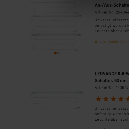
ganz oder teilweise zustimm
An-/Aus-Schalte
anpassen oder widerrufen. 
Artikel-Nr. 25404
Auswertung und Analyse bis 
Universal einsetzb
dazu führen, dass die Einst
befestigt werden 
Leuchte aber auch
anschalten und fer
„Einige Drittanbieter verar
Voraussichtlich
dieser Drittanbieter umfasst
Nähere Infos zu diesen Drit
Für die USA besteht kein A
Datenschutz nach EU-Standa
Daten in Überwachungsprogr
LEDVANCE 8,9-W-
Unsere Kooperation mit dies
Schalter, 60 cm
Kommission sowie einer eige
Artikel-Nr. 120547
Daten, verbundenen Risiken
1
2
3
4
5
Impressum
|
Datenschutzer
Universal einsetzb
befestigt werden 
Leuchte aber auch
anschalten und fer