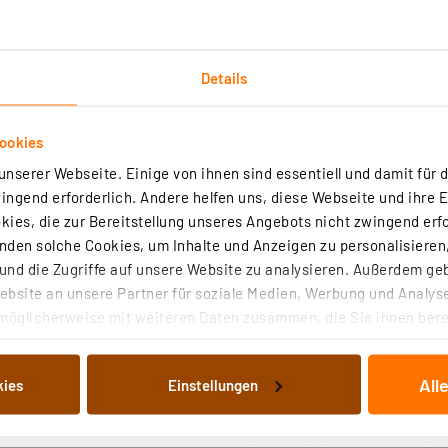
en Umgebungstemperaturen
Details
chraubmontage (Clips) oder Adapterhaken (Befestigungsm
bereich: -20° bis +45°C
IP20
ookies
 253 g
nserer Webseite. Einige von ihnen sind essentiell und damit für d
ngend erforderlich. Andere helfen uns, diese Webseite und ihre 
ies, die zur Bereitstellung unseres Angebots nicht zwingend erfo
-Unternehmen. 2016 aus dem
OSRAM
-Geschäftsbereich für
den solche Cookies, um Inhalte und Anzeigen zu personalisieren,
sierend auf dem Markenversprechen „Advancing light" bes
nd die Zugriffe auf unsere Website zu analysieren. Außerdem ge
dekorativen, modernen und funktionalen LED-Leuchten. Tra
bsite an unsere Partner für soziale Medien, Werbung und Analyse
eren das hochwertige Sortiment.
möglicherweise mit weiteren Daten zusammen, die Sie ihnen berei
 Dienste gesammelt haben. Indem Sie auf „Alle akzeptieren“ kli
von Informationen auf Ihrem gerät (§25 Abs.1 TTDSG) sowie der 
All
kies
Einstellungen
nachfolgend dargestellten bzw. die von Ihnen ausgewählten Verar
illierte Auflistung der einzelnen Cookies nach Zweck und Anbieter
ellungen“ abrufbar. Sie können die Verwendung nicht notwendiger
t 19-W-LED-Leuchte TubeKit 1200, 3000 K, 1,8-m-Zuleitung u