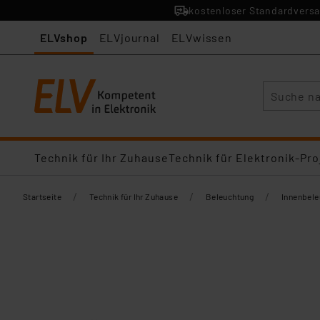
kostenloser Standardversa
ELVshop
ELVjournal
ELVwissen
Suche
Technik für Ihr Zuhause
Technik für Elektronik-Pro
/
/
/
Startseite
Technik für Ihr Zuhause
Beleuchtung
Innenbel