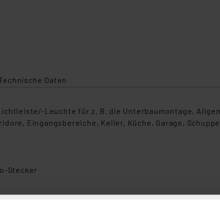
Technische Daten
ichtleiste/-Leuchte für z. B. die Unterbaumontage, All
idore, Eingangsbereiche, Keller, Küche, Garage, Schuppe
ro-Stecker
0.000 Schaltzyklen