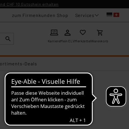
nd CHF 10 Gutschein erhalten
Services
zum Firmenkunden Shop
Karriere
Mein ELV
Merkzettel
Warenkorb
ortiments-Deals