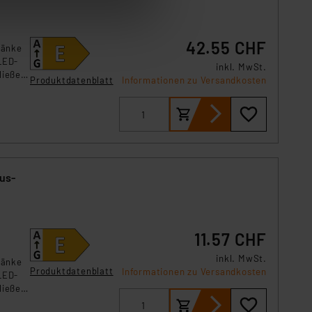
 „Cookie Einstellungen“
tung dieser Daten zur
ser-Einstellungen können
42.55 CHF
ränke
 erneut angezeigt wird.
LED-
inkl. MwSt.
ließen,
Produktdatenblatt
Informationen zu Versandkosten
Einbindung von Cookies
. 49 (1) lit. a DSGVO.
n der Datenschutzerklärung.
s Land mit unzureichendem
örden personenbezogene
r Europäer bestehen.
us-
ln der Europäischen
 Art der übermittelten
11.57 CHF
inkl. MwSt.
ränke
Produktdatenblatt
Informationen zu Versandkosten
LED-
ließen,