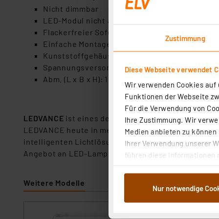
Nicht dimmbar
LED-Modul nicht austauschbar
Flackerfreier Sofortstart, auch bei niedrig
Zustimmung
Einfache Montage und Inbetriebnahme durch S
Kunststoffgehäuse/-röhre / Temperatureinsatz
Spannungsversorgung: 230 V AC / Schutzart: 
Diese Webseite verwendet C
Abm. (L x B x H): 1200 x 35 x 36,5 mm / Gewicht:
Wir verwenden Cookies auf u
Funktionen der Webseite zwi
Für die Verwendung von Cook
LEDVANCE
ist eines der weltweit führenden Licht
Ihre Zustimmung. Wir verwen
LEDVANCE heute in mehr als 140 Ländern tätig. Ba
Medien anbieten zu können u
intelligenten Lichtlösungen für Smart Home sowie 
Ihrer Verwendung unserer We
Angebot an LED-Lampen in Marke OSRAM kompletti
führen diese Informationen 
im Rahmen Ihrer Nutzung der
dem Speichern und Abrufen 
Weitere Modelle
Nur notwendige Coo
Weiterverarbeitung für die 
Abs.1a DSG-VO) zu. Eine deta
Button „Ablehnen oder Einst
LEDVANCE 3er-Se