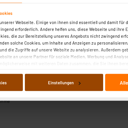
teuerung (WLAN 2,4 GHz)
ookies
id & iOS)
nserer Webseite. Einige von ihnen sind essentiell und damit für d
 Zubehör)
ngend erforderlich. Andere helfen uns, diese Webseite und ihre 
alen Lichtschalter
ies, die zur Bereitstellung unseres Angebots nicht zwingend erfo
le (Amazon Alexa, Google Assistant)
den solche Cookies, um Inhalte und Anzeigen zu personalisieren,
nd die Zugriffe auf unsere Website zu analysieren. Außerdem ge
bsite an unsere Partner für soziale Medien, Werbung und Analyse
möglicherweise mit weiteren Daten zusammen, die Sie ihnen berei
weißes Licht – 2700 K bis 6500 K
 Dienste gesammelt haben. Indem Sie auf „Alle akzeptieren“ kli
von Informationen auf Ihrem gerät (§25 Abs.1 TTDSG) sowie der 
All
kies
Einstellungen
nachfolgend dargestellten bzw. die von Ihnen ausgewählten Verar
illierte Auflistung der einzelnen Cookies nach Zweck und Anbieter
ellungen“ abrufbar. Sie können die Verwendung nicht notwendiger
nahme
en. Ihre erteilte Zustimmung können Sie jederzeit unter dem Link
Die Rechtmäßigkeit der Speicherung, Abrufung und Weiterverarbei
zum Zeitpunkt des Widerrufs bleibt hiervon unberührt. Ihre Brow
ellungen nicht längerfristig gespeichert werden und dieses Banner