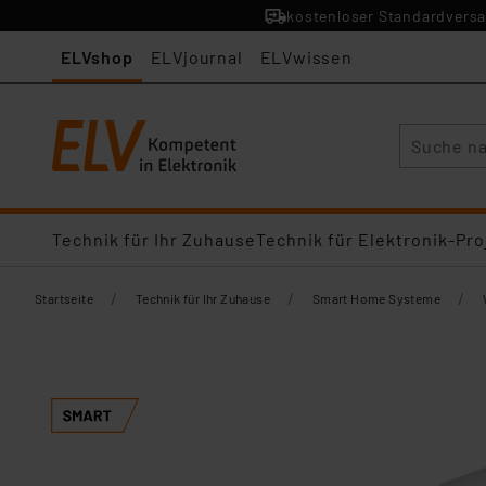
kostenloser Standardversa
ELVshop
ELVjournal
ELVwissen
Suche
Technik für Ihr Zuhause
Technik für Elektronik-Pro
/
/
/
Startseite
Technik für Ihr Zuhause
Smart Home Systeme