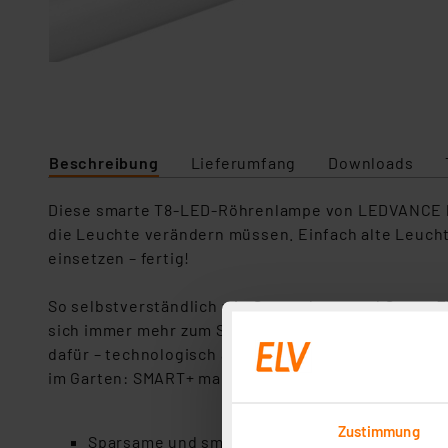
Beschreibung
Lieferumfang
Downloads
Diese smarte T8-LED-Röhrenlampe von LEDVANCE kön
die Leuchte verändern müssen. Einfach alte Leuch
einsetzen – fertig!
So selbstverständlich wie Smartphone und Smart-TV 
sich immer mehr zum Standard in modernen Lebens
dafür – technologisch ausgereift, mit attraktiven D
im Garten: SMART+ macht dein Leben smarter.
Zustimmung
Sparsame und smarte LED-Technologie – geei