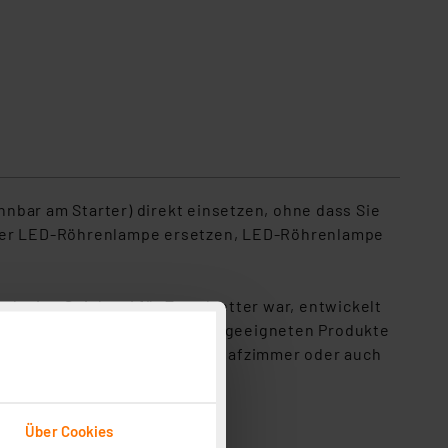
ar am Starter) direkt einsetzen, ohne dass Sie
z der LED-Röhrenlampe ersetzen, LED-Röhrenlampe
ch eine Spielerei für Trendsetter war, entwickelt
e Räume und Umgebungen die geeigneten Produkte
oder im Bad, im Wohn- oder Schlafzimmer oder auch
Über Cookies
e