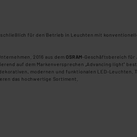
beiten personenbezogene Daten in den USA. Ihre Einwilligung zur 
 daher ggf. auch die Verarbeitung Ihrer Daten in den USA gemäß Art
tanbietern und zu der jeweiligen Datenübermittlung erhalten Sie i
ngemessenheitsbeschluss der EU. Dies bedeutet, dass die USA al
chließlich für den Betrieb in Leuchten mit konventionel
rds eingestuft wird. So besteht etwa das Risiko, dass US-Beh
ammen verarbeiten, ohne dass hiergegen Klagemöglichkeiten fü
en Dienstleistern stützt sich auf die Standarddatenschutzklause
-Unternehmen. 2016 aus dem
OSRAM
-Geschäftsbereich für
nen Beurteilung der mit der Datenübermittlung, insbesondere der
sierend auf dem Markenversprechen „Advancing light" bes
.“
dekorativen, modernen und funktionalen LED-Leuchten. Tra
eren das hochwertige Sortiment.
klärung