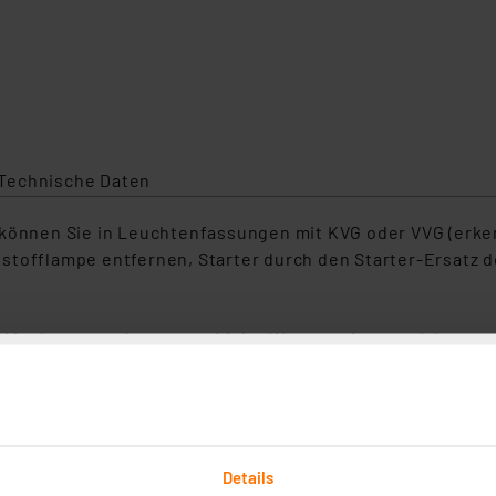
Technische Daten
nen Sie in Leuchtenfassungen mit KVG oder VVG (erkennb
tstofflampe entfernen, Starter durch den Starter-Ersat
ist heute auch smartes Licht. Was vor ein paar Jahren no
welten. Und LEDVANCE SMART+ bietet dir für nahezu all
esigns und kinderleicht zu installieren. Ob in der Küche 
Details
gnet für z. B. Allgemeinbeleuchtung, Wohnräume, Gewerb