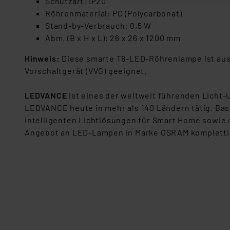
Schutzart: IP20
Röhrenmaterial: PC (Polycarbonat)
„Einige Drittanbieter verar
Stand-by-Verbrauch: 0,5 W
dieser Drittanbieter umfasst
Abm. (B x H x L): 26 x 26 x 1200 mm
Nähere Infos zu diesen Drit
Für die USA besteht kein A
Hinweis:
Diese smarte T8-LED-Röhrenlampe ist auss
Datenschutz nach EU-Standa
Vorschaltgerät (VVG) geeignet.
Daten in Überwachungsprogr
Unsere Kooperation mit dies
LEDVANCE
ist eines der weltweit führenden Licht
Kommission sowie einer eige
LEDVANCE heute in mehr als 140 Ländern tätig. Ba
Daten, verbundenen Risiken
intelligenten Lichtlösungen für Smart Home sowie 
Angebot an LED-Lampen in Marke OSRAM kompletti
Impressum
|
Datenschutzer