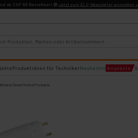
nd ab CHF 69 Bestellwert
Jetzt zum ELV-Newsletter anmelden u
jekte
Produktideen für Techniker
Neuheiten
Angebote
S
Weitere Smart Home Produkte