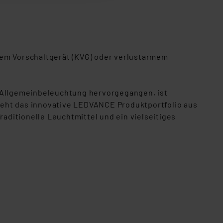
Einbindung von Cookies
. 49 (1) lit. a DSGVO.
n der Datenschutzerklärung.
s Land mit unzureichendem
lem Vorschaltgerät (KVG) oder verlustarmem
örden personenbezogene
r Europäer bestehen.
ln der Europäischen
 Allgemeinbeleuchtung hervorgegangen, ist
 Art der übermittelten
teht das innovative LEDVANCE Produktportfolio aus
ditionelle Leuchtmittel und ein vielseitiges