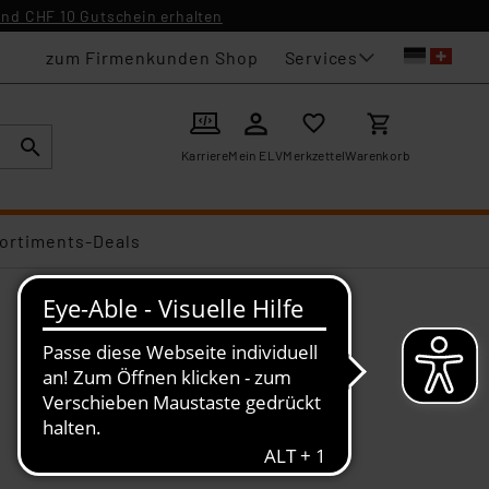
nd CHF 10 Gutschein erhalten
Services
zum Firmenkunden Shop
Karriere
Mein ELV
Merkzettel
Warenkorb
ortiments-Deals