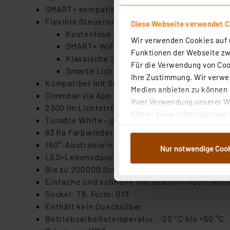
SMART+ kompatibel dank kabelloser WiFi-Ans
Flexible Steuerung der LED-Lampe möglich:
Diese Webseite verwendet C
Kostenlose LEDVANCE SMART+ App (Andro
Wir verwenden Cookies auf u
SMART+ WiFi-Fernbedienung (optionales
Funktionen der Webseite zwi
Klassische Lichtsteuerung über den norm
Für die Verwendung von Cook
Smarte Lichtsteuerung über Sprachbefeh
Ihre Zustimmung. Wir verwen
Kompatibel mit SmartThings
Medien anbieten zu können u
Dimmbar via App und Sprachsteuerung
Ihrer Verwendung unserer We
2300 lm Lichtstrom
führen diese Informationen 
Tunable White - generiert warmweißes bis kalt
im Rahmen Ihrer Nutzung der
83 Ra Farbwiedergabeindex
dem Speichern und Abrufen 
160°-Abstrahlwinkel
Nur notwendige Coo
Weiterverarbeitung für die 
LED-Lebensdauer bis zu 50000 h
Abs.1a DSG-VO) zu. Eine deta
Bis zu 200000 Schaltzyklen
Button „Ablehnen oder Einst
Einfache und schnelle Installation/Inbetrieb
ganz oder teilweise zustimm
Sockel: T8, Form: G13
anpassen oder widerrufen. 
Enthält kein Quecksilber
Auswertung und Analyse bis 
Betriebsarbeitstemperatur: -20 °C bis +50 °C
dazu führen, dass die Einst