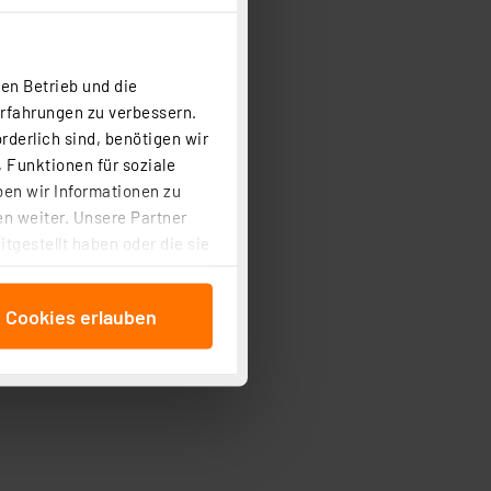
en Betrieb und die
Erfahrungen zu verbessern.
rderlich sind, benötigen wir
 Funktionen für soziale
ben wir Informationen zu
n weiter. Unsere Partner
tgestellt haben oder die sie
cken, stimmen Sie sowohl
anschließenden
e Cookies erlauben
beitungszwecke (Art. 6
 ist durch Klick auf den
 Cookies ablehnen oder ihr
 „Cookie Einstellungen“
tung dieser Daten zur
ser-Einstellungen können
 erneut angezeigt wird.