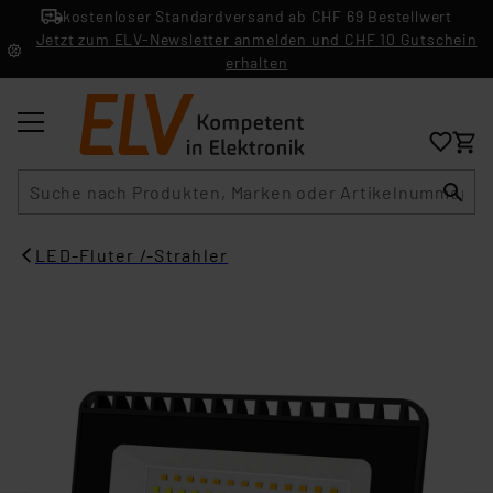
kostenloser Standardversand ab CHF 69 Bestellwert
Jetzt zum ELV-Newsletter anmelden und CHF 10 Gutschein
erhalten
Suche
LED-Fluter /-Strahler