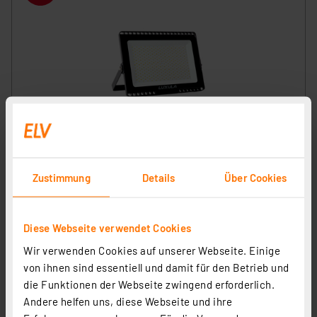
LUXULA 150-W-LED-Flutlichtstrahler mit CCT-Switch,
15000 lm, 100 lm/W, 3000/4000/6500 K, IP65
Artikel-Nr. 253678
Zustimmung
Details
Über Cookies
46.43 CHF
Statt
51.31 CHF **
inkl. MwSt.
Diese Webseite verwendet Cookies
Produktdatenblatt
Informationen zu Versandkosten
Wir verwenden Cookies auf unserer Webseite. Einige
von ihnen sind essentiell und damit für den Betrieb und
die Funktionen der Webseite zwingend erforderlich.
Andere helfen uns, diese Webseite und ihre