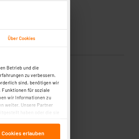
Über Cookies
en Betrieb und die
Erfahrungen zu verbessern.
rderlich sind, benötigen wir
 Funktionen für soziale
ben wir Informationen zu
n weiter. Unsere Partner
tgestellt haben oder die sie
cken, stimmen Sie sowohl
anschließenden
e Cookies erlauben
beitungszwecke (Art. 6