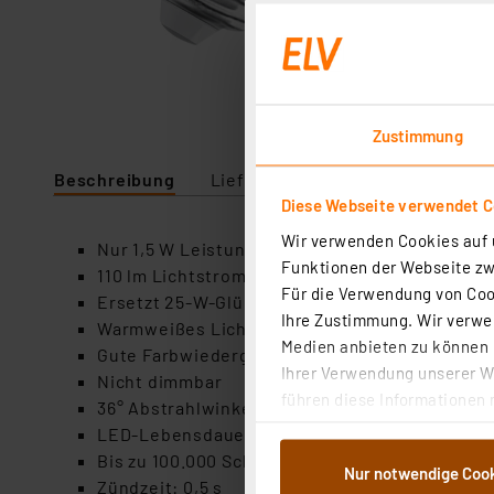
Zustimmung
Beschreibung
Lieferumfang
Downloads
Diese Webseite verwendet C
Wir verwenden Cookies auf u
Nur 1,5 W Leistungsaufnahme
Funktionen der Webseite zwi
110 lm Lichtstrom
Für die Verwendung von Cook
Ersetzt 25-W-Glühlampen
Ihre Zustimmung. Wir verwen
Warmweißes Licht mit 2700 K
Medien anbieten zu können u
Gute Farbwiedergabe mit 80 Ra
Ihrer Verwendung unserer We
Nicht dimmbar
führen diese Informationen 
36° Abstrahlwinkel
im Rahmen Ihrer Nutzung der
LED-Lebensdauer bis 15.000 h
dem Speichern und Abrufen 
Bis zu 100.000 Schaltzyklen
Nur notwendige Coo
Weiterverarbeitung für die 
Zündzeit: 0,5 s