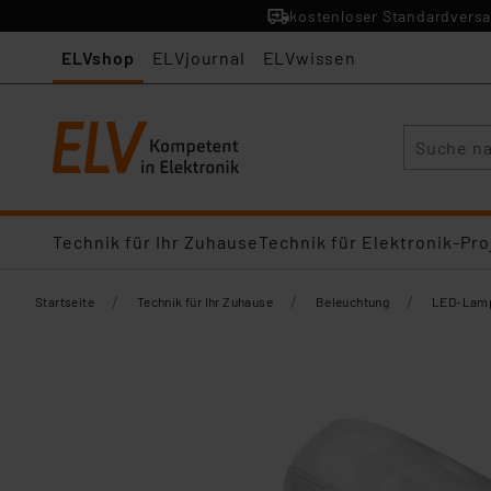
kostenloser Standardversa
ELVshop
ELVjournal
ELVwissen
Suche
Technik für Ihr Zuhause
Technik für Elektronik-Pro
/
/
/
Startseite
Technik für Ihr Zuhause
Beleuchtung
LED-Lamp