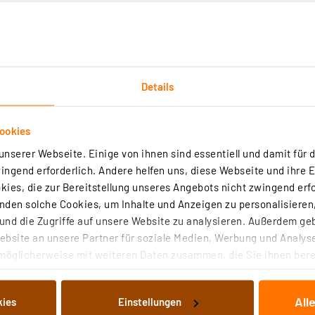
Details
Technische Daten
Angaben zur Produktsicherheit
ookies
nserer Webseite. Einige von ihnen sind essentiell und damit für d
ngend erforderlich. Andere helfen uns, diese Webseite und ihre 
ies, die zur Bereitstellung unseres Angebots nicht zwingend erfo
den solche Cookies, um Inhalte und Anzeigen zu personalisieren,
nd die Zugriffe auf unsere Website zu analysieren. Außerdem ge
bsite an unsere Partner für soziale Medien, Werbung und Analyse
möglicherweise mit weiteren Daten zusammen, die Sie ihnen berei
 Dienste gesammelt haben. Indem Sie auf „Alle akzeptieren“ kli
von Informationen auf Ihrem gerät (§25 Abs.1 TTDSG) sowie der 
All
kies
Einstellungen
nachfolgend dargestellten bzw. die von Ihnen ausgewählten Verar