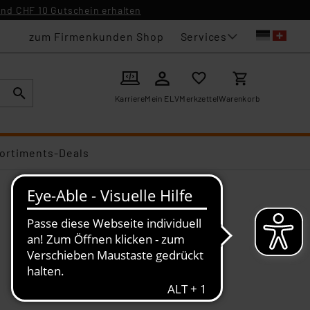
nd CHF 10 Gutschein erhalten
Services
zum Firmenkunden Shop
Karriere
Mein ELV
Merkzettel
Warenkorb
ortiments-Deals