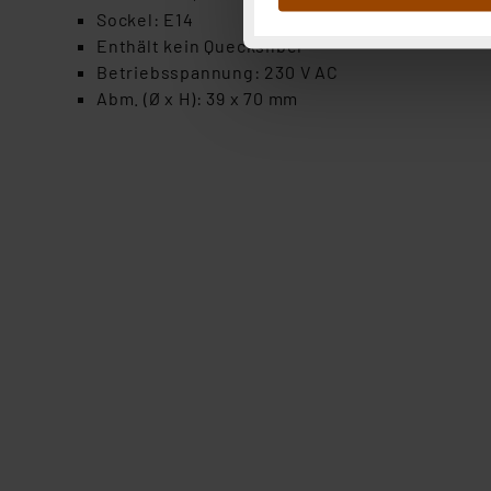
Abs.1a DSG-VO) zu. Eine deta
Sockel: E14
Button „Ablehnen oder Einst
Enthält kein Quecksilber
ganz oder teilweise zustimm
Betriebsspannung: 230 V AC
anpassen oder widerrufen. 
Abm. (Ø x H): 39 x 70 mm
Auswertung und Analyse bis 
dazu führen, dass die Einst
„Einige Drittanbieter verar
dieser Drittanbieter umfasst
Nähere Infos zu diesen Drit
Für die USA besteht kein A
Datenschutz nach EU-Standa
Daten in Überwachungsprogr
Unsere Kooperation mit dies
Kommission sowie einer eige
Daten, verbundenen Risiken
Impressum
|
Datenschutzer