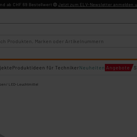
nd ab CHF 69 Bestellwert
Jetzt zum ELV-Newsletter anmelden u
jekte
Produktideen für Techniker
Neuheiten
Angebote
S
en / LED-Leuchtmittel