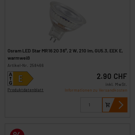
Europäischen Kommission sowie einer eigenen
Beurteilung der mit der Datenübermittlung,
insbesondere der Art der übermittelten Daten,
verbundenen Risiken.“
Impressum
|
Datenschutzerklärung
Osram LED Star MR16 20 36°, 2 W, 210 lm, GU5.3, EEK E,
warmweiß
Artikel-Nr. 258466
2.90 CHF
inkl. MwSt.
Produktdatenblatt
Informationen zu Versandkosten