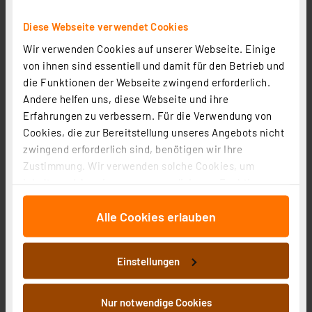
inkl. MwSt.
Produktdatenblatt
Informationen zu Versandkosten
Diese Webseite verwendet Cookies
Wir verwenden Cookies auf unserer Webseite. Einige
von ihnen sind essentiell und damit für den Betrieb und
die Funktionen der Webseite zwingend erforderlich.
Andere helfen uns, diese Webseite und ihre
Erfahrungen zu verbessern. Für die Verwendung von
Cookies, die zur Bereitstellung unseres Angebots nicht
zwingend erforderlich sind, benötigen wir Ihre
Zustimmung. Wir verwenden solche Cookies, um
Inhalte und Anzeigen zu personalisieren, Funktionen
für soziale Medien anbieten zu können und die Zugriffe
Alle Cookies erlauben
auf unsere Website zu analysieren. Außerdem geben
Osram LED Superstar MR16 20 36°, 2,2 W, 230 lm, GU5.3,
wir Informationen zu Ihrer Verwendung unserer Website
EEK E, dimmbar, warmweiß
an unsere Partner für soziale Medien, Werbung und
Artikel-Nr. 258461
Einstellungen
Analysen weiter. Unsere Partner führen diese
6.73 CHF
Informationen möglicherweise mit weiteren Daten
inkl. MwSt.
zusammen, die Sie ihnen bereitgestellt haben oder die
Nur notwendige Cookies
Produktdatenblatt
Informationen zu Versandkosten