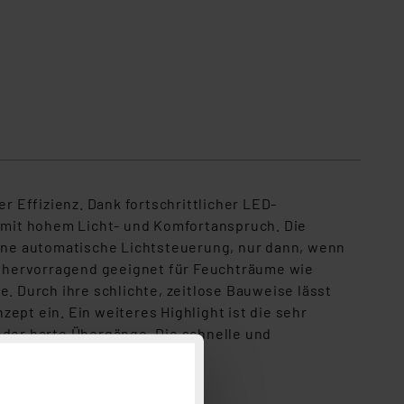
 Effizienz. Dank fortschrittlicher LED-
e mit hohem Licht- und Komfortanspruch. Die
ine automatische Lichtsteuerung, nur dann, wenn
it hervorragend geeignet für Feuchträume wie
 Durch ihre schlichte, zeitlose Bauweise lässt
ept ein. Ein weiteres Highlight ist die sehr
der harte Übergänge. Die schnelle und
tert.