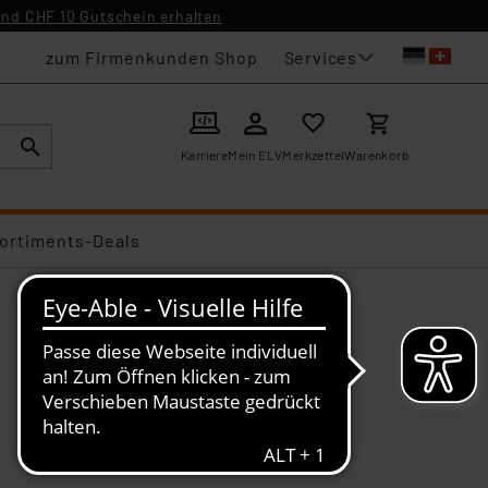
nd CHF 10 Gutschein erhalten
Services
zum Firmenkunden Shop
Karriere
Mein ELV
Merkzettel
Warenkorb
ortiments-Deals