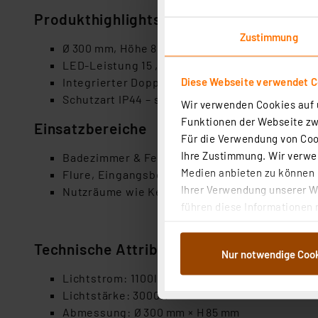
Produkthighlights
Zustimmung
Ø 300 mm, Höhe 85 mm, mattweißer Aluminium
LED-Leistung 15 ,5 W mit konstanten 1 100 Lu
Diese Webseite verwendet C
Integrierter Doppelsensor (Tageslicht + IR‑B
Schutzart IP44 – spritzwasser-geschützt, gee
Wir verwenden Cookies auf u
Funktionen der Webseite zwi
Einsatzbereiche
Für die Verwendung von Cook
Ihre Zustimmung. Wir verwen
Badezimmer & Feuchträume: Durch IP44 und S
Medien anbieten zu können u
Flure, Eingangsbereiche & Treppenhäuser: Au
Ihrer Verwendung unserer We
Nutzräume wie Keller, Garage, Abstellkammer:
führen diese Informationen 
im Rahmen Ihrer Nutzung der
dem Speichern und Abrufen 
Technische Attribute
Nur notwendige Coo
Weiterverarbeitung für die 
Abs.1a DSG-VO) zu. Eine deta
Lichtstrom: 1100lm
Button „Ablehnen oder Einst
Lichtstärke: 3000K
ganz oder teilweise zustimm
Abmessung: Ø 300 mm × H 85 mm