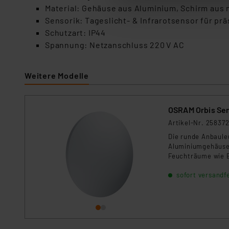
anpassen oder widerrufen. 
Material: Gehäuse aus Aluminium, Schirm aus 
Auswertung und Analyse bis 
Sensorik: Tageslicht- & Infrarotsensor für p
dazu führen, dass die Einst
Schutzart: IP44
Spannung: Netzanschluss 220 V AC
„Einige Drittanbieter verar
dieser Drittanbieter umfasst
Weitere Modelle
Nähere Infos zu diesen Drit
Für die USA besteht kein A
Datenschutz nach EU-Standa
OSRAM Orbis Se
Daten in Überwachungsprogr
Artikel-Nr. 25837
Unsere Kooperation mit dies
Die runde Anbaule
Kommission sowie einer eige
Aluminiumgehäuse 
Daten, verbundenen Risiken
Feuchträume wie B
sofort versandfe
Impressum
|
Datenschutzer