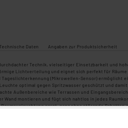
Technische Daten
Angaben zur Produktsicherheit
chdachter Technik, vielseitiger Einsetzbarkeit und hoher
förmige Lichtverteilung und eignet sich perfekt für Räum
 Tageslichterkennung (Mikrowellen-Sensor) ermöglicht e
die Leuchte optimal gegen Spritzwasser geschützt und dam
achte Außenbereiche wie Terrassen und Eingangsbereiche.
er Wand montieren und fügt sich nahtlos in jedes Raumkonz
 Raumausleuchtung sorgt, ganz ohne störende Schatten o
mfang enthaltene Montage- und Anschlusszubehör erleich