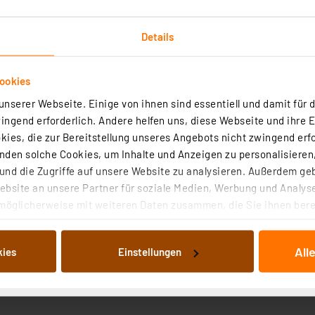
Details
‑Korpus mit diffuser Polycarbonat‑Abdeckung
men bei warmweißem 3000 K Licht (Farbcode 830)
ookies
ewegungssensor) für automatische Aktivierung
ignet für Feuchträume
nserer Webseite. Einige von ihnen sind essentiell und damit für d
ngend erforderlich. Andere helfen uns, diese Webseite und ihre 
ies, die zur Bereitstellung unseres Angebots nicht zwingend erfo
den solche Cookies, um Inhalte und Anzeigen zu personalisieren,
ensor ideal für WC oder Dusche
nd die Zugriffe auf unsere Website zu analysieren. Außerdem ge
tomatische Beleuchtung, spart Energie
bsite an unsere Partner für soziale Medien, Werbung und Analyse
 Funktional und robust
möglicherweise mit weiteren Daten zusammen, die Sie ihnen berei
 Dienste gesammelt haben. Indem Sie auf „Alle akzeptieren“ kli
von Informationen auf Ihrem gerät (§25 Abs.1 TTDSG) sowie der 
All
kies
Einstellungen
nachfolgend dargestellten bzw. die von Ihnen ausgewählten Verar
illierte Auflistung der einzelnen Cookies nach Zweck und Anbieter
ellungen“ abrufbar. Sie können die Verwendung nicht notwendiger
en. Ihre erteilte Zustimmung können Sie jederzeit unter dem Link