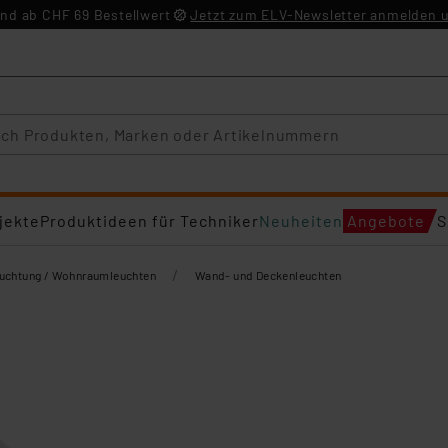
nd ab CHF 69 Bestellwert
Jetzt zum ELV-Newsletter anmelden u
jekte
Produktideen für Techniker
Neuheiten
Angebote
S
/
euchtung / Wohnraumleuchten
Wand- und Deckenleuchten