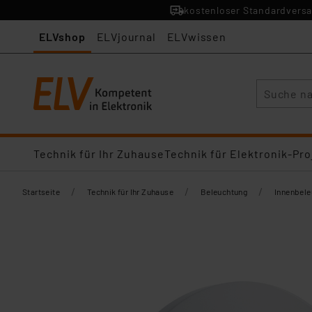
kostenloser Standardversa
ELVshop
ELVjournal
ELVwissen
Suche
Technik für Ihr Zuhause
Technik für Elektronik-Pro
/
/
/
Startseite
Technik für Ihr Zuhause
Beleuchtung
Innenbel