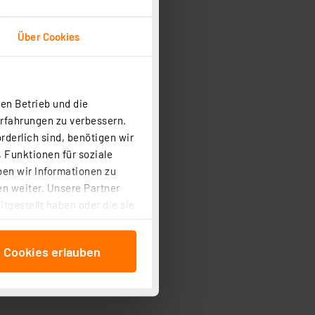
Über Cookies
en Betrieb und die
Erfahrungen zu verbessern.
rderlich sind, benötigen wir
 Funktionen für soziale
ben wir Informationen zu
n weiter. Unsere Partner
tgestellt haben oder die sie
cken, stimmen Sie sowohl
anschließenden
e Cookies erlauben
beitungszwecke (Art. 6
 ist durch Klick auf den
 Cookies ablehnen oder ihr
 „Cookie Einstellungen“