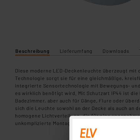
Beschreibung
Lieferumfang
Downloads
Diese moderne LED-Deckenleuchte überzeugt mit dur
Technologie sorgt sie für eine gleichmäßige, kreis
integrierte Sensortechnologie mit Bewegungs- und
es wirklich benötigt wird. Mit Schutzart IP44 ist 
Badezimmer, aber auch für Gänge, Flure oder überd
sich die Leuchte sowohl an der Decke als auch an d
homogene Lichtverteilung, die für eine angenehme
unkomplizierte Montage wird durch das im Lieferu