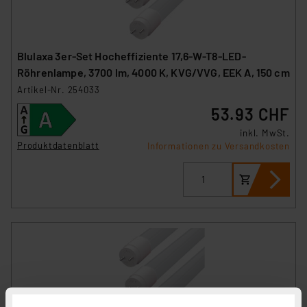
Blulaxa 3er-Set Hocheffiziente 17,6-W-T8-LED-
Röhrenlampe, 3700 lm, 4000 K, KVG/VVG, EEK A, 150 cm
Artikel-Nr. 254033
53.93 CHF
inkl. MwSt.
Produktdatenblatt
Informationen zu Versandkosten