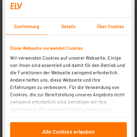
Blulaxa 3er-Set 24-W-T8-LED-Röhrenlampe, G13, 2520
lm, 4000 K, neutralweiß, KVG/VVG, Glas, 150 cm
Zustimmung
Details
Über Cookies
Artikel-Nr. 254020
1
2
3
4
5
(1)
Diese Webseite verwendet Cookies
25.59 CHF
Wir verwenden Cookies auf unserer Webseite. Einige
inkl. MwSt.
von ihnen sind essentiell und damit für den Betrieb und
Produktdatenblatt
Informationen zu Versandkosten
die Funktionen der Webseite zwingend erforderlich.
Andere helfen uns, diese Webseite und ihre
Erfahrungen zu verbessern. Für die Verwendung von
Cookies, die zur Bereitstellung unseres Angebots nicht
zwingend erforderlich sind, benötigen wir Ihre
Zustimmung. Wir verwenden solche Cookies, um
Inhalte und Anzeigen zu personalisieren, Funktionen
für soziale Medien anbieten zu können und die Zugriffe
Alle Cookies erlauben
auf unsere Website zu analysieren. Außerdem geben