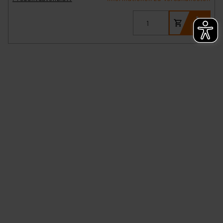
personenbezogene Daten in
Überwachungsprogrammen verarbeiten, ohne dass
hiergegen Klagemöglichkeiten für Europäer bestehen.
Unsere Kooperation mit diesen Dienstleistern stützt
sich auf die Standarddatenschutzklauseln der
Europäischen Kommission sowie einer eigenen
Beurteilung der mit der Datenübermittlung,
insbesondere der Art der übermittelten Daten,
verbundenen Risiken.“
Impressum
|
Datenschutzerklärung