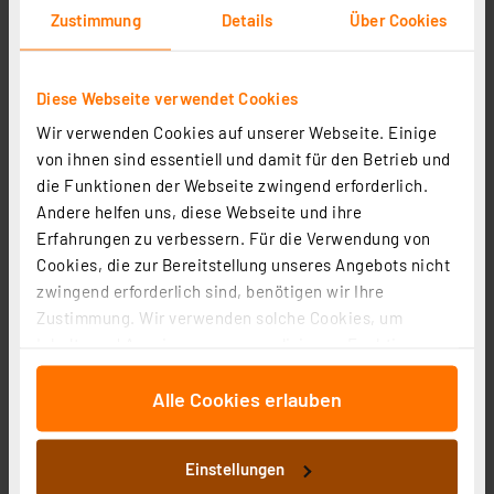
Zustimmung
Details
Über Cookies
1.89 CHF
inkl. MwSt.
Informationen zu Versandkosten
Diese Webseite verwendet Cookies
Wir verwenden Cookies auf unserer Webseite. Einige
von ihnen sind essentiell und damit für den Betrieb und
die Funktionen der Webseite zwingend erforderlich.
Andere helfen uns, diese Webseite und ihre
Erfahrungen zu verbessern. Für die Verwendung von
Duracell Plus Alkaline-Batterie C/Baby/LR14, 1,5V, 2er-
Cookies, die zur Bereitstellung unseres Angebots nicht
Pack
zwingend erforderlich sind, benötigen wir Ihre
Artikel-Nr. 252392
Zustimmung. Wir verwenden solche Cookies, um
1
2
3
4
5
Inhalte und Anzeigen zu personalisieren, Funktionen
(2)
für soziale Medien anbieten zu können und die Zugriffe
7.70 CHF
Alle Cookies erlauben
auf unsere Website zu analysieren. Außerdem geben
inkl. MwSt.
wir Informationen zu Ihrer Verwendung unserer Website
Informationen zu Versandkosten
an unsere Partner für soziale Medien, Werbung und
Einstellungen
Analysen weiter. Unsere Partner führen diese