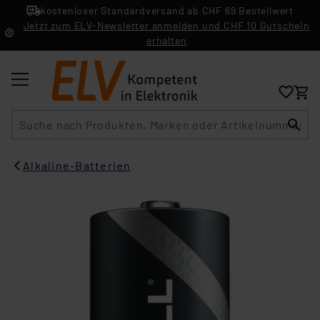
kostenloser Standardversand ab CHF 69 Bestellwert
Jetzt zum ELV-Newsletter anmelden und CHF 10 Gutschein
erhalten
Suche
Alkaline-Batterien