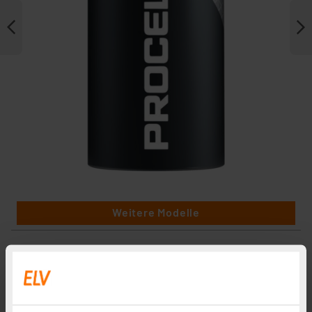
Weitere Modelle
Varta Longlife Alkaline Batterie Baby C, 2er-Pack
Artikel-Nr. 079130
1
2
3
4
5
(1)